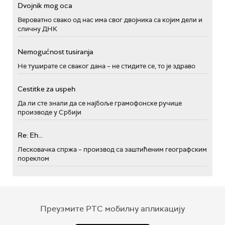
Dvojnik mog oca
Вероватно свако од нас има свог двојника са којим дели и
сличну ДНК
Nemogućnost tusiranja
Не туширате се сваког дана – не стидите се, то је здраво
Cestitke za uspeh
Да ли сте знали да се најбоље грамофонске ручице
производе у Србији
Re: Eh...
Лесковачка спржа – производ са заштићеним географским
пореклом
Преузмите РТС мобилну апликацију