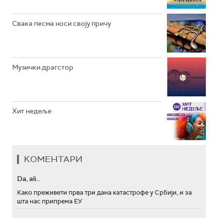
Свака песма носи своју причу
Музички драгстор
Хит недеље
КОМЕНТАРИ
Da, ali...
Како преживети прва три дана катастрофе у Србији, и за
шта нас припрема ЕУ