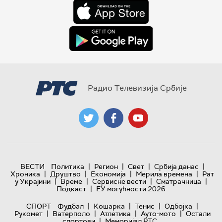
Радио Телевизија Србије
|
|
|
|
ВЕСТИ
Политика
Регион
Свет
Србија данас
|
|
|
|
Хроника
Друштво
Економија
Мерила времена
Рат
|
|
|
|
у Украјини
Време
Сервисне вести
Сматрачница
|
Подкаст
ЕУ могућности 2026
|
|
|
|
СПОРТ
Фудбал
Кошарка
Тенис
Одбојка
|
|
|
|
Рукомет
Ватерполо
Атлетика
Ауто-мото
Остали
|
спортови
Меморијал РТС