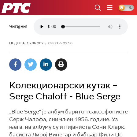
РТС
Читај ми!
НЕДЕЉА, 15.06.2025, 09:00 -> 22:58
Колекционарски кутак –
Serge Chaloff - Blue Serge
„Blue Serge“ је албум баритон саксофонисте
Серж Чалофа, снимљен 1956. године. Уз
њега, на албуму су и пијаниста Сони Кларк,
басиста Лирој Винегар и бубњар Фили Џо