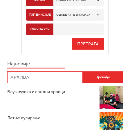
КАНАЛ:
ОДАБЕРИТЕ КАНАЛ
РАДИО БЕОГРАД 1
ТИП ЕМИСИЈЕ:
ОДАБЕРИТЕ ЕМИСИЈУ
РАДИО БЕОГРАД 2
СПОРТ
КЉУЧНА РЕЧ:
РАДИО БЕОГРАД 3
СЕРИЈА
БЕОГРАД 202
ИНФО
Најновије
РАДИО ПЛЕТЕНИЦА
ФИЛМ
РАДИО РОКЕНРОЛЕР
РАДИО ЏУБОКС
Блуз музика и сродни правци
РАДИО ВРТЕШКА
РАДИО ЏЕЗЕР
Летње кулирање
АРХИВ