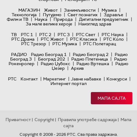
|
|
|
МАГАЗИН
Живот
Занимљивости
Музика
|
|
|
|
Технологијa
Путујемо
Свет познатих
Здравље
|
|
|
|
Филм и ТВ
Наука
Природа
Дигитални предузетник
|
За мале велике хероје
Наизглед здрав
|
|
|
|
|
ТВ
РТС 1
РТС 2
РТС 3
РТС Свет
РТС Наука
|
|
|
|
РТС Драма
РТС Живот
РТС Класика
РТС Коло
|
|
РТС Трезор
РТС Музика
РТС Полетарац
|
|
РАДИО
Радио Београд 1
Радио Београд 2
Радио
|
|
|
Београд 3
Београд 202
Радио Плетеница
Радио
|
|
|
Рокенролер
Радио Џубокс
Радио Вртешка
Радио
|
Џезер
Архив
|
|
|
|
РТС
Контакт
Маркетинг
Јавне набавке
Конкурси
Интернет портал
МАПА САЈТА
Приватност
Copyright
Правила употребе садржаја
Мапа
|
|
|
сајта
Copyright © 2008 - 2026 РТС. Сва права задржана.