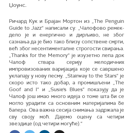
Џоунс.
Ричард Кук и Брајан Мортон из „The Penguin
Guide to Jazz“ написали су: „Чалофово ремек-
дело је и енергично и дирљиво, не због
сазнања да је био тако близу сопствене смрти,
већ због несентименталне строгости свирања.
„Thanks for the Memory“ је изузетно лепа док
Чалоф ствара серију мелодичних
импровизованих варијација које се савршено
уклапају у нову песму. „Stairway to the Stars“ је
скоро исто тако добар, а промишљени „The
Goof and I“ и „Susie's Blues“ показују да је
Чалоф још имао много идеја о томе шта би се
могло урадити са основним материјалима бе
бапера. Ова важна сесија снимања задржала је
сву своју моћ. Дајемо оцену са четири
звездице (од четири могуће).“