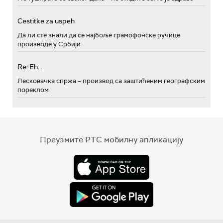
Cestitke za uspeh
Да ли сте знали да се најбоље грамофонске ручице
производе у Србији
Re: Eh...
Лесковачка спржа – производ са заштићеним географским
пореклом
Преузмите РТС мобилну апликацију