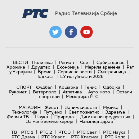
Радио Телевизија Србије
|
|
|
|
ВЕСТИ
Политика
Регион
Свет
Србија данас
|
|
|
|
Хроника
Друштво
Економија
Мерила времена
Рат
|
|
|
|
у Украјини
Време
Сервисне вести
Сматрачница
|
Подкаст
ЕУ могућности 2026
|
|
|
|
СПОРТ
Фудбал
Кошарка
Тенис
Одбојка
|
|
|
|
Рукомет
Ватерполо
Атлетика
Ауто-мото
Остали
|
спортови
Меморијал РТС
|
|
|
МАГАЗИН
Живот
Занимљивости
Музика
|
|
|
|
Технологијa
Путујемо
Свет познатих
Здравље
|
|
|
|
Филм и ТВ
Наука
Природа
Дигитални предузетник
|
За мале велике хероје
Наизглед здрав
|
|
|
|
|
ТВ
РТС 1
РТС 2
РТС 3
РТС Свет
РТС Наука
|
|
|
|
РТС Драма
РТС Живот
РТС Класика
РТС Коло