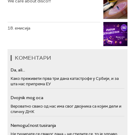
We care about disco!!!
18. емисија
КОМЕНТАРИ
Da, ali...
Како преживети прва три дана катастрофе у Србији, и за
шта нас припрема ЕУ
Dvojnik mog oca
Вероватно свако од нас има свог двојника са којим дели и
сличну ДНК
Nemogućnost tusiranja
Не туширате се сваког дана – не стидите се, то је здраво