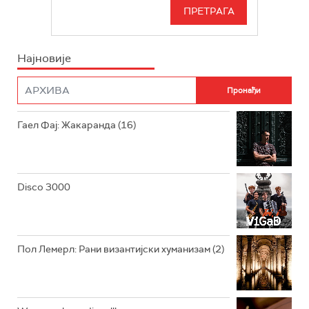
СЕРИЈА
БЕОГРАД 202
ИНФО
Најновије
РАДИО ПЛЕТЕНИЦА
ФИЛМ
РАДИО РОКЕНРОЛЕР
РАДИО ЏУБОКС
Гаел Фај: Жакаранда (16)
РАДИО ВРТЕШКА
РАДИО ЏЕЗЕР
Disco 3000
АРХИВ
Пол Лемерл: Рани византијски хуманизам (2)