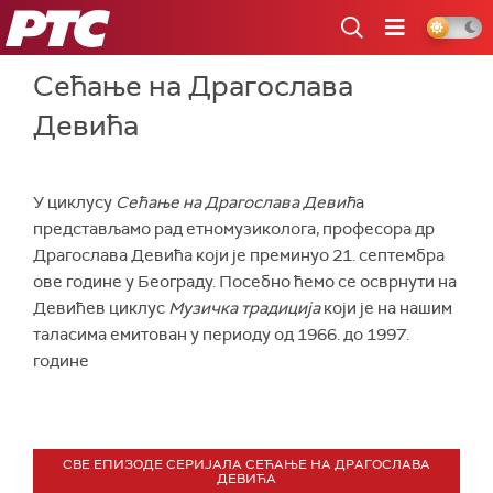
РТС
Сећање на Драгослава
Девића
У циклусу
Сећање на Драгослава Девић
а
представљамо рад етномузиколога, професора др
Драгослава Девића који је преминуо 21. септембра
ове године у Београду. Посебно ћемо се осврнути на
Девићев циклус
Музичка традиција
који је на нашим
таласима емитован у периоду од 1966. до 1997.
године
СВЕ ЕПИЗОДЕ СЕРИЈАЛА СЕЋАЊЕ НА ДРАГОСЛАВА
ДЕВИЋА