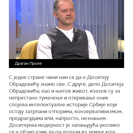
Драган Проле
С једне стране чини нам се да о Доситеју
Обрадовићу знамо све. С друге, дело Доситеја
Обрадовића, као и његов живот, изазов су за
непрестано тумачење и откривањe оних
слојева интелектуалне историје Србије који
остају затрпани отпорима, конзервативизмом,
предрасудама или, напросто, незнањем.
Доситејева модерност је запањујућа уколико
се у обзир узме да он долази из земље која