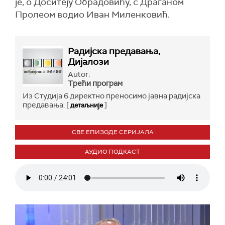
је, о Доситеју Обрадовићу, с Драганом
Пролеом водио Иван Миленковић.
Радијска предавања,
Дијалози
Autor:
Трећи програм
Из Студија 6 директно преносимо јавна радијска
предавања. [
]
детаљније
СВЕ ЕПИЗОДЕ СЕРИЈАЛА
АУДИО ПОДКАСТ