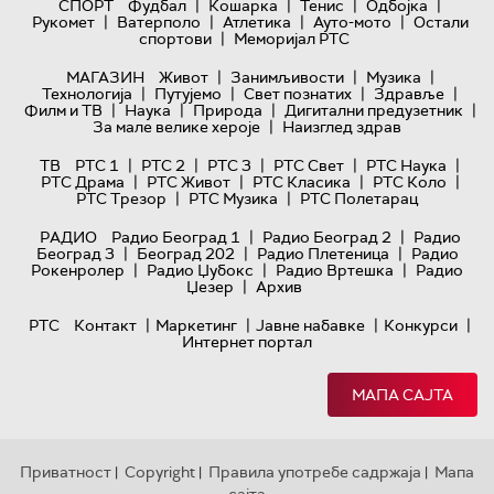
|
|
|
|
СПОРТ
Фудбал
Кошарка
Тенис
Одбојка
|
|
|
|
Рукомет
Ватерполо
Атлетика
Ауто-мото
Остали
|
спортови
Меморијал РТС
|
|
|
МАГАЗИН
Живот
Занимљивости
Музика
|
|
|
|
Технологијa
Путујемо
Свет познатих
Здравље
|
|
|
|
Филм и ТВ
Наука
Природа
Дигитални предузетник
|
За мале велике хероје
Наизглед здрав
|
|
|
|
|
ТВ
РТС 1
РТС 2
РТС 3
РТС Свет
РТС Наука
|
|
|
|
РТС Драма
РТС Живот
РТС Класика
РТС Коло
|
|
РТС Трезор
РТС Музика
РТС Полетарац
|
|
РАДИО
Радио Београд 1
Радио Београд 2
Радио
|
|
|
Београд 3
Београд 202
Радио Плетеница
Радио
|
|
|
Рокенролер
Радио Џубокс
Радио Вртешка
Радио
|
Џезер
Архив
|
|
|
|
РТС
Контакт
Маркетинг
Јавне набавке
Конкурси
Интернет портал
МАПА САЈТА
Приватност
Copyright
Правила употребе садржаја
Мапа
|
|
|
сајта