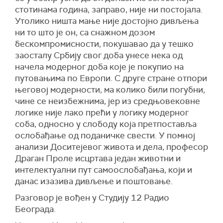
стотинама година, заправо, није ни постојала.
Утолико ништа мање није достојно дивљења
ни то што је он, са снажном дозом
бескомпромисности, покушавао да у тешко
заосталу Србију свог доба унесе нека од
начела модерног доба које је покупио на
путовањима по Европи. С друге стране отпори
његовој модерности, ма колико били погубни,
чине се неизбежнима, јер из средњовековне
логике није лако прећи у логику модерног
соба, односно у слободу која претпоставља
ослобађање од поданичке свести. У помној
анализи Доситејевог живота и дела, професор
Драган Проле исцртава један животни и
интелектуални пут самоослобађања, који и
данас изазива дивљење и поштовање.
Разговор је вођен у Студију 12 Радио
Београда.