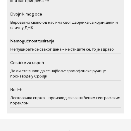
шта нас припрема ЕУ
Dvojnik mog oca
Вероватно свако од нас има свог двојника са којим дели и
сличну ДНК
Nemogućnost tusiranja
Не туширате се сваког дана – не стидите се, то је здраво
Cestitke za uspeh
Да ли сте знали да се најбоље грамофонске ручице
производе у Србији
Re: Eh...
Лесковачка спржа – производ са заштићеним географским
пореклом