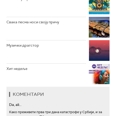
АРХИВ
Свака песма носи своју причу
Музички драгстор
Хит недеље
КОМЕНТАРИ
Da, ali...
Како преживети прва три дана катастрофе у Србији, и за