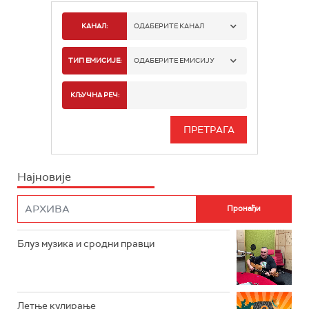
КАНАЛ:
ОДАБЕРИТЕ КАНАЛ
РАДИО БЕОГРАД 1
ТИП ЕМИСИЈЕ:
ОДАБЕРИТЕ ЕМИСИЈУ
РАДИО БЕОГРАД 2
СПОРТ
КЉУЧНА РЕЧ:
РАДИО БЕОГРАД 3
СЕРИЈА
БЕОГРАД 202
ИНФО
Најновије
РАДИО ПЛЕТЕНИЦА
ФИЛМ
РАДИО РОКЕНРОЛЕР
РАДИО ЏУБОКС
Блуз музика и сродни правци
РАДИО ВРТЕШКА
РАДИО ЏЕЗЕР
Летње кулирање