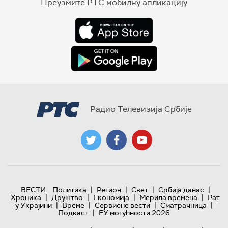
Преузмите РТС мобилну апликацију
Радио Телевизија Србије
|
|
|
|
ВЕСТИ
Политика
Регион
Свет
Србија данас
|
|
|
|
Хроника
Друштво
Економија
Мерила времена
Рат
|
|
|
|
у Украјини
Време
Сервисне вести
Сматрачница
|
Подкаст
ЕУ могућности 2026