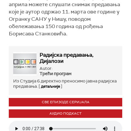
априла можете слушати снимак предавања
које је аутор одржао 11. марта ове године у
Огранку САНУ у Нишу, поводом
обележавања 150 година од рођења
Борисава Станковића.
Радијска предавања,
Дијалози
Autor:
Трећи програм
Из Студија 6 директно преносимо јавна радијска
предавања. [
]
детаљније
СВЕ ЕПИЗОДЕ СЕРИЈАЛА
АУДИО ПОДКАСТ