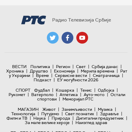
Радио Телевизија Србије
|
|
|
|
ВЕСТИ
Политика
Регион
Свет
Србија данас
|
|
|
|
Хроника
Друштво
Економија
Мерила времена
Рат
|
|
|
|
у Украјини
Време
Сервисне вести
Сматрачница
|
Подкаст
ЕУ могућности 2026
|
|
|
|
СПОРТ
Фудбал
Кошарка
Тенис
Одбојка
|
|
|
|
Рукомет
Ватерполо
Атлетика
Ауто-мото
Остали
|
спортови
Меморијал РТС
|
|
|
МАГАЗИН
Живот
Занимљивости
Музика
|
|
|
|
Технологијa
Путујемо
Свет познатих
Здравље
|
|
|
|
Филм и ТВ
Наука
Природа
Дигитални предузетник
|
За мале велике хероје
Наизглед здрав