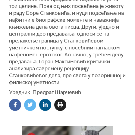
три целине. Прва од њих посвећена је животу
и раду Боре Станковића, и нуди подсећање на
најбитније биографске моменте и наважнија
књижевна дела овога писца. Други, уједно и
централни део предавања, односи се на
прелажење граница у Станковићевом
уметничком поступку, с посебним нагласком
на феномен еротског. Коначно, у трећем делу
предавања, Горан Максимовић критички
анализира савремену рецепцију
Станковићевог дела, пре свега у позоришној и
филмској уметности.
Уредник: Предраг Шарчевић