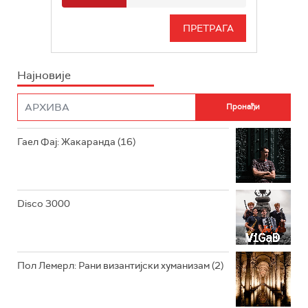
РАДИО БЕОГРАД 3
СЕРИЈА
БЕОГРАД 202
ИНФО
Најновије
РАДИО ПЛЕТЕНИЦА
ФИЛМ
РАДИО РОКЕНРОЛЕР
РАДИО ЏУБОКС
Гаел Фај: Жакаранда (16)
РАДИО ВРТЕШКА
РАДИО ЏЕЗЕР
Disco 3000
АРХИВ
Пол Лемерл: Рани византијски хуманизам (2)