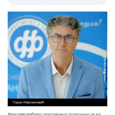
Горан Максимовић
Максимовићево предавање подељено је на