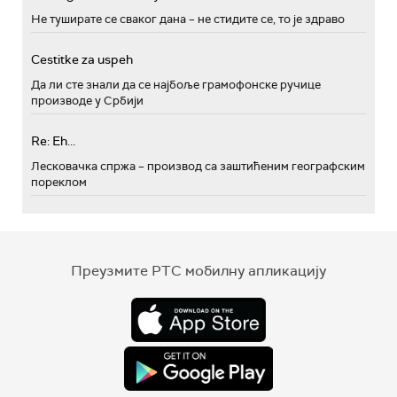
Не туширате се сваког дана – не стидите се, то је здраво
Cestitke za uspeh
Да ли сте знали да се најбоље грамофонске ручице
производе у Србији
Re: Eh...
Лесковачка спржа – производ са заштићеним географским
пореклом
Преузмите РТС мобилну апликацију