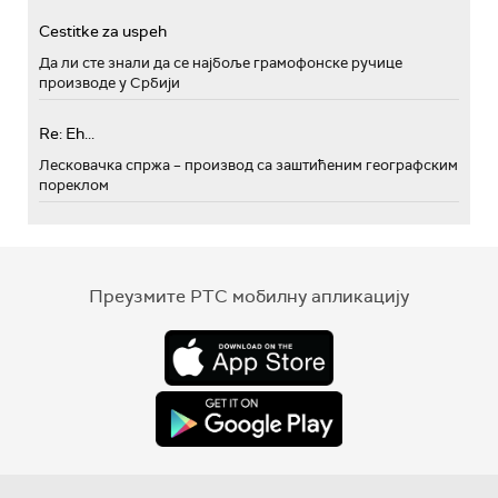
Cestitke za uspeh
Да ли сте знали да се најбоље грамофонске ручице
производе у Србији
Re: Eh...
Лесковачка спржа – производ са заштићеним географским
пореклом
Преузмите РТС мобилну апликацију