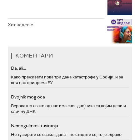
Хит недеље
КОМЕНТАРИ
Da, ali...
Како преживети прва три дана катастрофе у Србији, и за
шта нас припрема ЕУ
Dvojnik mog oca
Вероватно свако од нас има свог двојника са којим дели и
сличну ДНК
Nemogućnost tusiranja
Не туширате се сваког дана – не стидите се, то је здраво