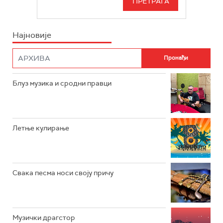
БЕОГРАД 202
ИНФО
Најновије
РАДИО ПЛЕТЕНИЦА
ФИЛМ
РАДИО РОКЕНРОЛЕР
РАДИО ЏУБОКС
Блуз музика и сродни правци
РАДИО ВРТЕШКА
РАДИО ЏЕЗЕР
Летње кулирање
АРХИВ
Свака песма носи своју причу
Музички драгстор