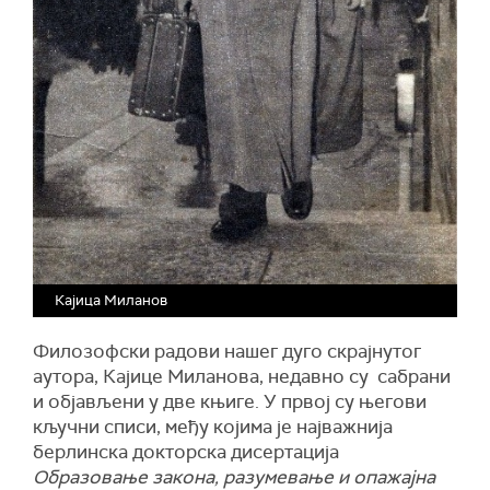
Кајицa Миланов
Филозофски радови нашег дуго скрајнутог
аутора, Кајице Миланова, недавно су сабрани
и објављени у две књиге. У првој су његови
кључни списи, међу којима је најважнија
берлинска докторска дисертација
Образовање закона, разумевање и опажајна