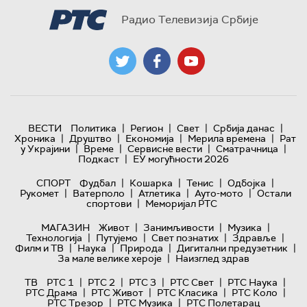
Радио Телевизија Србије
|
|
|
|
ВЕСТИ
Политика
Регион
Свет
Србија данас
|
|
|
|
Хроника
Друштво
Економија
Мерила времена
Рат
|
|
|
|
у Украјини
Време
Сервисне вести
Сматрачница
|
Подкаст
ЕУ могућности 2026
|
|
|
|
СПОРТ
Фудбал
Кошарка
Тенис
Одбојка
|
|
|
|
Рукомет
Ватерполо
Атлетика
Ауто-мото
Остали
|
спортови
Меморијал РТС
|
|
|
МАГАЗИН
Живот
Занимљивости
Музика
|
|
|
|
Технологијa
Путујемо
Свет познатих
Здравље
|
|
|
|
Филм и ТВ
Наука
Природа
Дигитални предузетник
|
За мале велике хероје
Наизглед здрав
|
|
|
|
|
ТВ
РТС 1
РТС 2
РТС 3
РТС Свет
РТС Наука
|
|
|
|
РТС Драма
РТС Живот
РТС Класика
РТС Коло
|
|
РТС Трезор
РТС Музика
РТС Полетарац