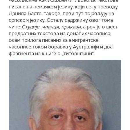
часописима Kant-Studien
и
Filosofia
, текстове
писане на немачком језику, који се, у преводу
Данила Басте, такође, први пут појављују на
српском језику. Осталу садржину овог тома
чине
Студије, чланци, прикази
, а реч је о шест
предратних текстова из домаћих часописа,
осам прилога писаних за емигрантске
часописе током боравка у Аустралији и два
фрагмента из књиге о „титовштини“.