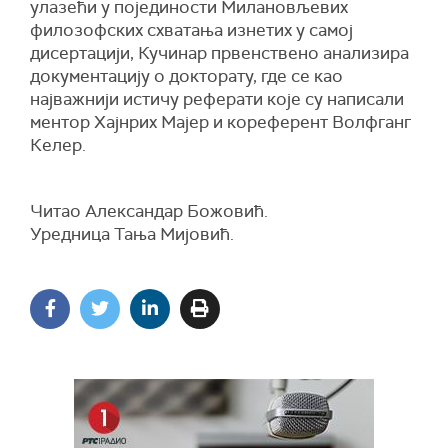
улазећи у појединости Милановљевих
филозофских схватања изнетих у самој
дисертацији, Кучинар првенствено анализира
документацију о докторату, где се као
најважнији истичу реферати којe су написали
ментор Хајнрих Мајер и кореферент Волфганг
Келер.
Читао Александар Божовић.
Уредница Тања Мијовић.