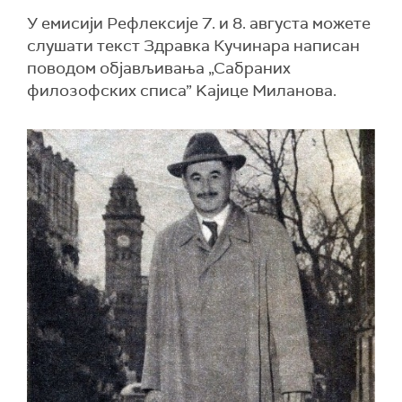
У емисији Рефлексије 7. и 8. августа можете
слушати текст Здравка Кучинара написан
поводом објављивања „Сабраних
филозофских списа” Kајице Миланова.