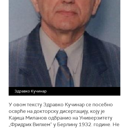
Здравко Кучинар
У овом тексту Здравко Кучинар се посебно
осврће на докторску дисертацију, коју је
Кајица Миланов одбранио на Универзитету
„Фридрих Вилхем” у Берлину 1932. године. Не