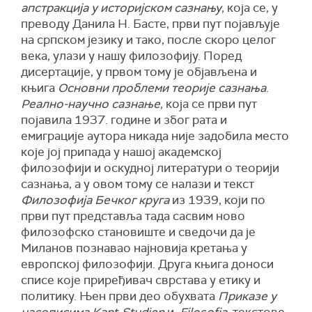
апстракција у историјском сазнању
, која се, у
преводу Данила Н. Басте, први пут појављује
на српском језику и тако, после скоро целог
века, улази у нашу филозофију. Поред
дисертације, у првом тому је објављена и
књига
Основни проблеми теорије сазнања
.
Реално-научно сазнање
, која се први пут
појавила 1937. године и због рата и
емиграције аутора никада није задобила место
које јој припада у нашој академској
филозофији и оскудној литератури о теорији
сазнања, а у овом тому се налази и текст
Филозофија Бечког круга
из 1939, који по
први пут представља тада сасвим ново
филозофско становиште и сведочи да је
Миланов познавао најновија кретања у
европској филозофији. Друга књига доноси
списе које приређивач сврстава у етику и
политику. Њен први део обухвата
Приказе у