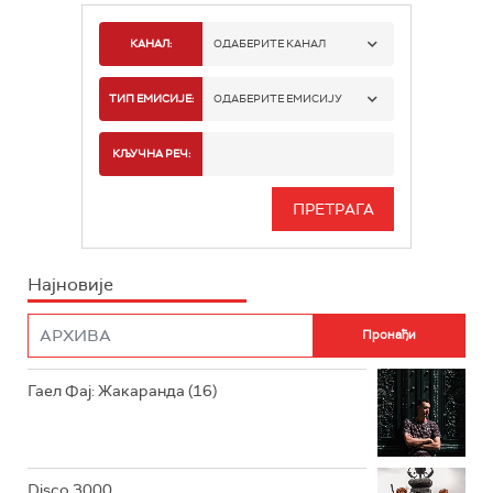
КАНАЛ:
ОДАБЕРИТЕ КАНАЛ
РАДИО БЕОГРАД 1
ТИП ЕМИСИЈЕ:
ОДАБЕРИТЕ ЕМИСИЈУ
РАДИО БЕОГРАД 2
СПОРТ
КЉУЧНА РЕЧ:
РАДИО БЕОГРАД 3
СЕРИЈА
БЕОГРАД 202
ИНФО
Најновије
РАДИО ПЛЕТЕНИЦА
ФИЛМ
РАДИО РОКЕНРОЛЕР
РАДИО ЏУБОКС
Гаел Фај: Жакаранда (16)
РАДИО ВРТЕШКА
РАДИО ЏЕЗЕР
Disco 3000