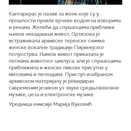
Кантарерас је назив за жене које су у
прошлости пуниле врчеве водом на изворима
и рекама. Желећи да слушаоцима приближи
њихов некадашњи живот, Ортизова је
истраживала архивске теренске снимке
женске вокалне традиције Пиринејског
полуострва. Њихов живот приказала је
песмама животног циклуса, али је слушаоцима
приближила и женске ликове присутне у
митовима и легендама. Приступ изабраном
архивском материјалу је ревидиран
савременим језиком уз звуке средњовековне
музике, џеза и електронске музике.
Уредница емисије Марија Вуковић