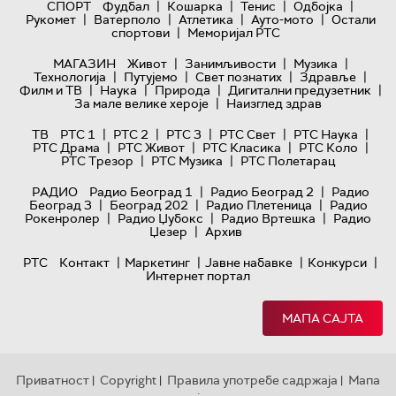
|
|
|
|
СПОРТ
Фудбал
Кошарка
Тенис
Одбојка
|
|
|
|
Рукомет
Ватерполо
Атлетика
Ауто-мото
Остали
|
спортови
Меморијал РТС
|
|
|
МАГАЗИН
Живот
Занимљивости
Музика
|
|
|
|
Технологијa
Путујемо
Свет познатих
Здравље
|
|
|
|
Филм и ТВ
Наука
Природа
Дигитални предузетник
|
За мале велике хероје
Наизглед здрав
|
|
|
|
|
ТВ
РТС 1
РТС 2
РТС 3
РТС Свет
РТС Наука
|
|
|
|
РТС Драма
РТС Живот
РТС Класика
РТС Коло
|
|
РТС Трезор
РТС Музика
РТС Полетарац
|
|
РАДИО
Радио Београд 1
Радио Београд 2
Радио
|
|
|
Београд 3
Београд 202
Радио Плетеница
Радио
|
|
|
Рокенролер
Радио Џубокс
Радио Вртешка
Радио
|
Џезер
Архив
|
|
|
|
РТС
Контакт
Маркетинг
Јавне набавке
Конкурси
Интернет портал
МАПА САЈТА
Приватност
Copyright
Правила употребе садржаја
Мапа
|
|
|