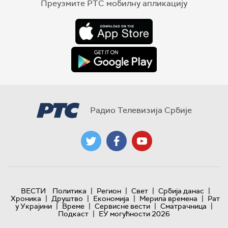
Преузмите РТС мобилну апликацију
Радио Телевизија Србије
|
|
|
|
ВЕСТИ
Политика
Регион
Свет
Србија данас
|
|
|
|
Хроника
Друштво
Економија
Мерила времена
Рат
|
|
|
|
у Украјини
Време
Сервисне вести
Сматрачница
|
Подкаст
ЕУ могућности 2026