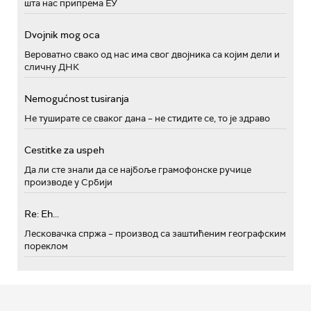
шта нас припрема ЕУ
Dvojnik mog oca
Вероватно свако од нас има свог двојника са којим дели и
сличну ДНК
Nemogućnost tusiranja
Не туширате се сваког дана – не стидите се, то је здраво
Cestitke za uspeh
Да ли сте знали да се најбоље грамофонске ручице
производе у Србији
Re: Eh...
Лесковачка спржа – производ са заштићеним географским
пореклом