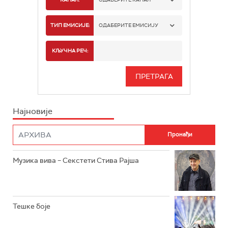
РАДИО БЕОГРАД 1
ТИП ЕМИСИЈЕ:
ОДАБЕРИТЕ ЕМИСИЈУ
РАДИО БЕОГРАД 2
СПОРТ
КЉУЧНА РЕЧ:
РАДИО БЕОГРАД 3
СЕРИЈА
БЕОГРАД 202
ИНФО
Најновије
РАДИО ПЛЕТЕНИЦА
ФИЛМ
РАДИО РОКЕНРОЛЕР
РАДИО ЏУБОКС
Музика вива – Секстети Стива Рајша
РАДИО ВРТЕШКА
РАДИО ЏЕЗЕР
Тешке боје
АРХИВ