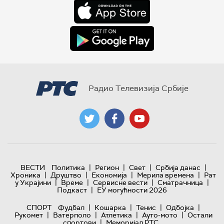
Радио Телевизија Србије
|
|
|
|
ВЕСТИ
Политика
Регион
Свет
Србија данас
|
|
|
|
Хроника
Друштво
Економија
Мерила времена
Рат
|
|
|
|
у Украјини
Време
Сервисне вести
Сматрачница
|
Подкаст
ЕУ могућности 2026
|
|
|
|
СПОРТ
Фудбал
Кошарка
Тенис
Одбојка
|
|
|
|
Рукомет
Ватерполо
Атлетика
Ауто-мото
Остали
|
спортови
Меморијал РТС