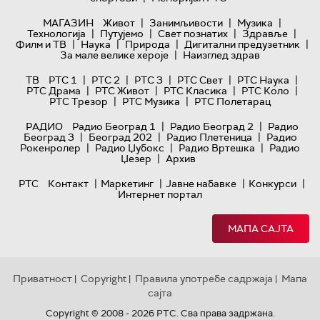
|
|
|
МАГАЗИН
Живот
Занимљивости
Музика
|
|
|
|
Технологијa
Путујемо
Свет познатих
Здравље
|
|
|
|
Филм и ТВ
Наука
Природа
Дигитални предузетник
|
За мале велике хероје
Наизглед здрав
|
|
|
|
|
ТВ
РТС 1
РТС 2
РТС 3
РТС Свет
РТС Наука
|
|
|
|
РТС Драма
РТС Живот
РТС Класика
РТС Коло
|
|
РТС Трезор
РТС Музика
РТС Полетарац
|
|
РАДИО
Радио Београд 1
Радио Београд 2
Радио
|
|
|
Београд 3
Београд 202
Радио Плетеница
Радио
|
|
|
Рокенролер
Радио Џубокс
Радио Вртешка
Радио
|
Џезер
Архив
|
|
|
|
РТС
Контакт
Маркетинг
Јавне набавке
Конкурси
Интернет портал
МАПА САЈТА
Приватност
Copyright
Правила употребе садржаја
Мапа
|
|
|
сајта
Copyright © 2008 - 2026 РТС. Сва права задржана.