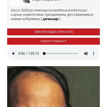
Disco 3000 је емисија посвећена world music
сцени, новитетима, трендовима, фестивалима и
новим албумима. [
]
детаљније
СВЕ ЕПИЗОДЕ СЕРИЈАЛА
АУДИО ПОДКАСТ