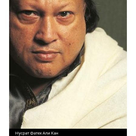
Нусрат Фатех Али Кан