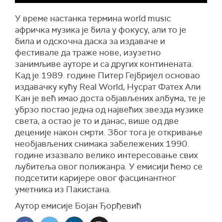
У време настанка термина world music
афричка музика је била у фокусу, али то је
била и одскочна даска за издаваче и
фестивале да траже нове, изузетно
занимљиве ауторе и са других континената.
Кад је 1989. године Питер Гејбријел основао
издавачку кућу Real World, Нусрат Фатех Али
Кан је већ имао доста објављених албума, те је
убрзо постао једна од највећих звезда музике
света, а остао је то и данас, више од две
деценије након смрти. Због тога је откривање
необјављених снимака забележених 1990.
године изазвало велико интересовање свих
љубитеља овог полижанра. У емисији ћемо се
подсетити каријере овог фасцинантног
уметника из Пакистана.
Аутор емисије Бојан Ђорђевић