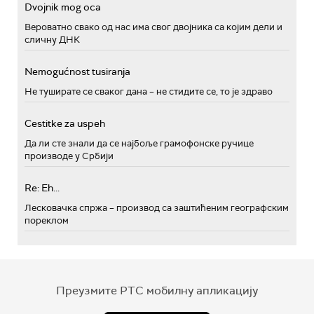
Dvojnik mog oca
Вероватно свако од нас има свог двојника са којим дели и
сличну ДНК
Nemogućnost tusiranja
Не туширате се сваког дана – не стидите се, то је здраво
Cestitke za uspeh
Да ли сте знали да се најбоље грамофонске ручице
производе у Србији
Re: Eh...
Лесковачка спржа – производ са заштићеним географским
пореклом
Преузмите РТС мобилну апликацију