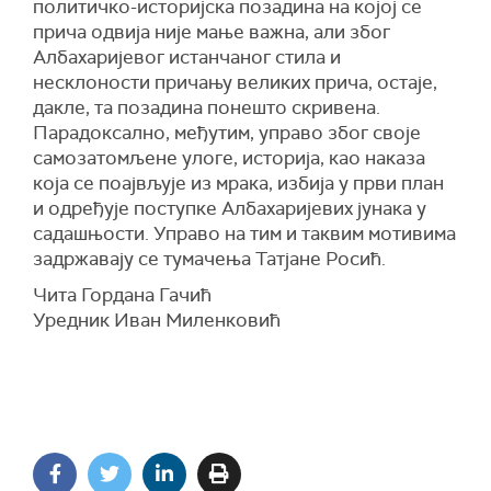
политичко-историјска позадина на којој се
прича одвија није мање важна, али због
Албахаријевог истанчаног стила и
несклоности причању великих прича, остаје,
дакле, та позадина понешто скривена.
Парадоксално, међутим, управо због своје
самозатомљене улоге, историја, као наказа
која се поајвљује из мрака, избија у први план
и одређује поступке Албахаријевих јунака у
садашњости. Управо на тим и таквим мотивима
задржавају се тумачења Татјане Росић.
Чита Гордана Гачић
Уредник Иван Миленковић