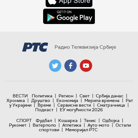
Радио Телевизија Србије
|
|
|
|
ВЕСТИ
Политика
Регион
Свет
Србија данас
|
|
|
|
Хроника
Друштво
Економија
Мерила времена
Рат
|
|
|
|
у Украјини
Време
Сервисне вести
Сматрачница
|
Подкаст
ЕУ могућности 2026
|
|
|
|
СПОРТ
Фудбал
Кошарка
Тенис
Одбојка
|
|
|
|
Рукомет
Ватерполо
Атлетика
Ауто-мото
Остали
|
спортови
Меморијал РТС