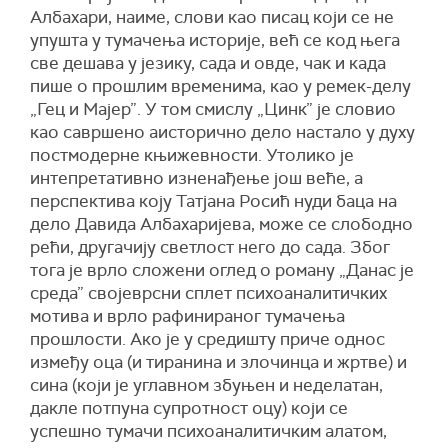
Албахари, наиме, слови као писац који се не
упушта у тумачења историје, већ се код њега
све дешава у језику, сада и овде, чак и када
пише о прошлим временима, као у ремек-делу
„Гец и Мајер”. У том смислу „Цинк” је словио
као савршено аисторично дело настало у духу
постмодерне књижевности. Утолико је
интепретативно изненађење још веће, а
перспектива коју Татјана Росић нуди баца на
дело Давида Албахаријева, може се слободно
рећи, другачију светлост него до сада. Због
тога је врло сложени оглед о роману „Данас је
среда” својеврсни сплет психоаналитичких
мотива и врло рафинираног тумачења
прошлости. Ако је у средишту приче однос
између оца (и тиранина и злочинца и жртве) и
сина (који је углавном збуњен и недeлатан,
дакле потпуна супротност оцу) који се
успешно тумачи психоаналитичким алатом,