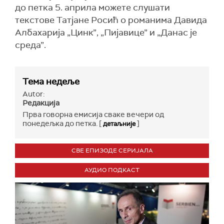
до петка 5. априла можете слушати
текстове Татјане Росић о романима Давида
Албахарија „Цинк”, „Пијавице” и „Данас је
среда”.
Тема недеље
Autor:
Редакција
Прва говорна емисија сваке вечери од
понедељка до петка. [
]
детаљније
СВЕ ЕПИЗОДЕ СЕРИЈАЛА
АУДИО ПОДКАСТ