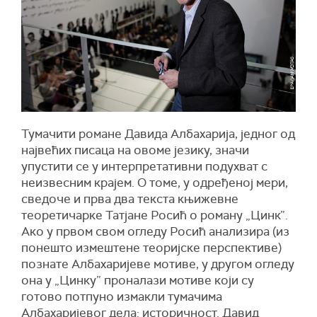
Тумачити романе Давида Албахарија, једног од
највећих писаца на овоме језику, значи
упустити се у интерпретативни подухват с
неизвесним крајем. О томе, у одређеној мери,
сведоче и прва два текста књижeвне
теоретичарке Татјане Росић о роману „Цинк”.
Ако у првом свом огледу Росић анализира (из
понешто измештене теоријске перспективе)
познате Албахаријеве мотиве, у другом огледу
она у „Цинку” проналази мотиве који су
готово потпуно измакли тумачима
Албахаријевог дела: историчност. Давид