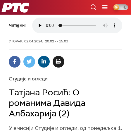
РТС
Читај ми!
УТОРАК, 02.04.2024, 20:02 -> 15:03
Студије и огледи
Татјанa Росић: О
романима Давида
Албахарија (2)
У емисији Студије и огледи, од понедељка 1.