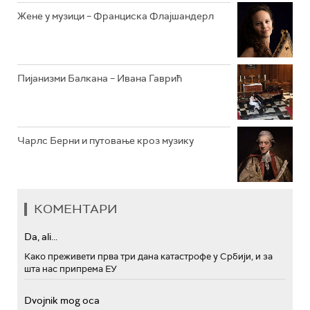
Жене у музици – Франциска Флајшандерл
Пијанизми Балкана – Ивана Гаврић
Чарлс Берни и путовање кроз музику
КОМЕНТАРИ
Da, ali...
Како преживети прва три дана катастрофе у Србији, и за
шта нас припрема ЕУ
Dvojnik mog oca