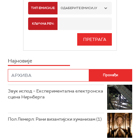
РАДИО БЕОГРАД 1
ТИП ЕМИСИЈЕ:
ОДАБЕРИТЕ ЕМИСИЈУ
РАДИО БЕОГРАД 2
СПОРТ
КЉУЧНА РЕЧ:
РАДИО БЕОГРАД 3
СЕРИЈА
БЕОГРАД 202
ИНФО
Најновије
РАДИО ПЛЕТЕНИЦА
ФИЛМ
РАДИО РОКЕНРОЛЕР
РАДИО ЏУБОКС
Звук испод – Експериментална електронска
сцена Нирнберга
РАДИО ВРТЕШКА
РАДИО ЏЕЗЕР
Пол Лемерл: Рани византијски хуманизам (1)
АРХИВ