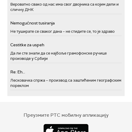
Вероватно свако од нас има свог двојника са којим дели и
сличну ДНК
Nemogućnost tusiranja
Не туширате се сваког дана – не стидите се, то је здраво
Cestitke za uspeh
Да ли сте знали да се најбоље грамофонске ручице
производе у Србији
Re: Eh...
Лесковачка спржа – производ са заштићеним географским
пореклом
Преузмите РТС мобилну апликацију