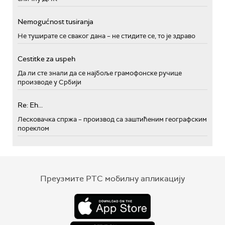
Nemogućnost tusiranja
Не туширате се сваког дана – не стидите се, то је здраво
Cestitke za uspeh
Да ли сте знали да се најбоље грамофонске ручице
производе у Србији
Re: Eh...
Лесковачка спржа – производ са заштићеним географским
пореклом
Преузмите РТС мобилну апликацију