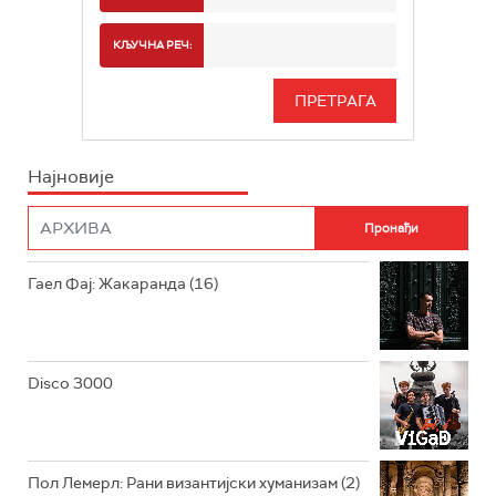
РАДИО БЕОГРАД 2
СПОРТ
КЉУЧНА РЕЧ:
РАДИО БЕОГРАД 3
СЕРИЈА
БЕОГРАД 202
ИНФО
Најновије
РАДИО ПЛЕТЕНИЦА
ФИЛМ
РАДИО РОКЕНРОЛЕР
РАДИО ЏУБОКС
Гаел Фај: Жакаранда (16)
РАДИО ВРТЕШКА
РАДИО ЏЕЗЕР
Disco 3000
АРХИВ
Пол Лемерл: Рани византијски хуманизам (2)