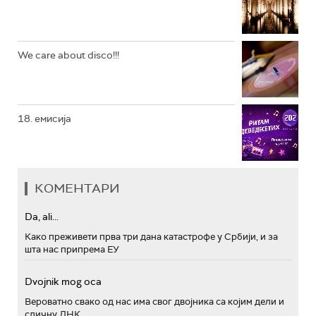
We care about disco!!!
18. емисија
КОМЕНТАРИ
Da, ali...
Како преживети прва три дана катастрофе у Србији, и за
шта нас припрема ЕУ
Dvojnik mog oca
Вероватно свако од нас има свог двојника са којим дели и
сличну ДНК