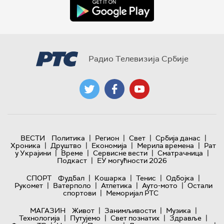
Радио Телевизија Србије
|
|
|
|
ВЕСТИ
Политика
Регион
Свет
Србија данас
|
|
|
|
Хроника
Друштво
Економија
Мерила времена
Рат
|
|
|
|
у Украјини
Време
Сервисне вести
Сматрачница
|
Подкаст
ЕУ могућности 2026
|
|
|
|
СПОРТ
Фудбал
Кошарка
Тенис
Одбојка
|
|
|
|
Рукомет
Ватерполо
Атлетика
Ауто-мото
Остали
|
спортови
Меморијал РТС
|
|
|
МАГАЗИН
Живот
Занимљивости
Музика
|
|
|
|
Технологијa
Путујемо
Свет познатих
Здравље