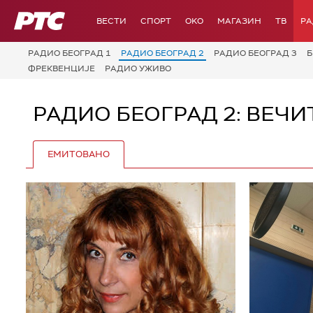
РТС
ВЕСТИ
СПОРТ
OKO
МАГАЗИН
ТВ
Р
РАДИО БЕОГРАД 1
РАДИО БЕОГРАД 2
РАДИО БЕОГРАД 3
Б
ФРЕКВЕНЦИЈЕ
РАДИО УЖИВО
РАДИО БЕОГРАД 2: ВЕЧИ
ЕМИТОВАНО