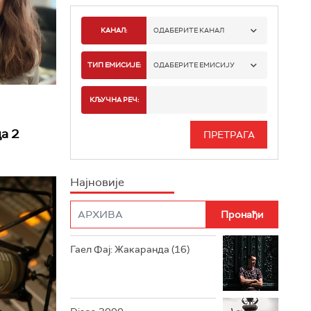
КАНАЛ:
ОДАБЕРИТЕ КАНАЛ
РАДИО БЕОГРАД 1
ТИП ЕМИСИЈЕ:
ОДАБЕРИТЕ ЕМИСИЈУ
РАДИО БЕОГРАД 2
СПОРТ
КЉУЧНА РЕЧ:
РАДИО БЕОГРАД 3
СЕРИЈА
а 2
БЕОГРАД 202
ИНФО
Најновије
РАДИО ПЛЕТЕНИЦА
ФИЛМ
РАДИО РОКЕНРОЛЕР
РАДИО ЏУБОКС
Гаел Фај: Жакаранда (16)
РАДИО ВРТЕШКА
РАДИО ЏЕЗЕР