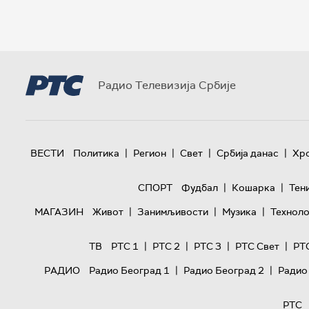
Радио Телевизија Србије
|
|
|
|
ВЕСТИ
Политика
Регион
Свет
Србија данас
Хр
|
|
СПОРТ
Фудбал
Кошарка
Тен
|
|
|
МАГАЗИН
Живот
Занимљивости
Музика
Техноло
|
|
|
|
ТВ
РТС 1
РТС 2
РТС 3
РТС Свет
РТ
|
|
РАДИО
Радио Београд 1
Радио Београд 2
Радио
РТС