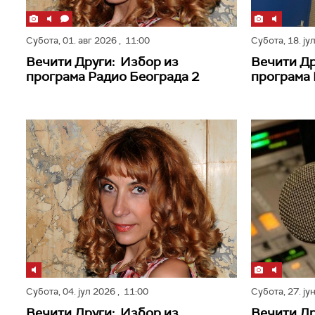
Субота,
01. авг 2026
, 11:00
Субота,
18. ју
Вечити Други: Избор из
Вечити Др
програма Радио Београда 2
програма 
Субота,
04. јул 2026
, 11:00
Субота,
27. ју
Вечити Други: Избор из
Вечити Др