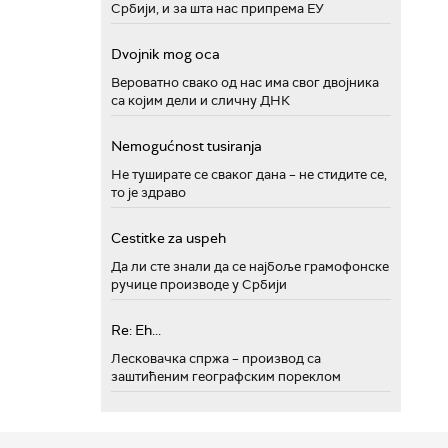
Србији, и за шта нас припрема ЕУ
Dvojnik mog oca
Вероватно свако од нас има свог двојника
са којим дели и сличну ДНК
Nemogućnost tusiranja
Не туширате се сваког дана – не стидите се,
то је здраво
Cestitke za uspeh
Да ли сте знали да се најбоље грамофонске
ручице производе у Србији
Re: Eh...
Лесковачка спржа – производ са
заштићеним географским пореклом