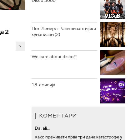
Disco 3000
АРХИВ
Пол Лемерл: Рани византијски
а 2
хуманизам (2)
>
We care about disco!!!
18. емисија
КОМЕНТАРИ
Da, ali...
Како преживети прва три дана катастрофе у