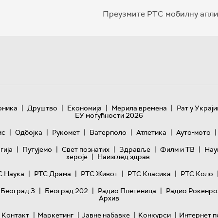
Преузмите РТС мобилну апли
|
|
|
|
оника
Друштво
Економија
Мерила времена
Рат у Украји
ЕУ могућности 2026
|
|
|
|
|
|
ис
Одбојка
Рукомет
Ватерполо
Атлетика
Ауто-мото
|
|
|
|
|
гијa
Путујемо
Свет познатих
Здравље
Филм и ТВ
Нау
|
хероје
Наизглед здрав
|
|
|
|
С Наука
РТС Драма
РТС Живот
РТС Класика
РТС Коло
|
|
|
 Београд 3
Београд 202
Радио Плетеница
Радио Рокенро
Архив
|
|
|
|
Контакт
Маркетинг
Јавне набавке
Конкурси
Интернет п