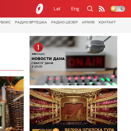
Lat
Eng
УБОКС
РАДИО ВРТЕШКА
РАДИО ЏЕЗЕР
АРХИВ
КОНТАКТ