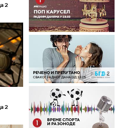
а 2
а 2