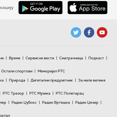
кацију
|
|
|
|
|
ни
Време
Сервисне вести
Сматрачница
Подкаст
|
Остали спортови
Меморијал РТС
|
|
|
ка
Природа
Дигитални предузетник
За мале велике
|
|
|
РТС Трезор
РТС Музика
РТС Полетарац
|
|
|
|
лер
Радио Џубокс
Радио Вртешка
Радио Џезер
ортал