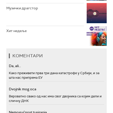
Музички драгстор
Хит недеље
КОМЕНТАРИ
Da, ali...
Како преживети прва три дана катастрофе у Србији, и за
шта нас припрема ЕУ
Dvojnik mog oca
Вероватно свако од нас има свог двојника са којим дели и
сличну ДНК
Nemogućnost tusiranja