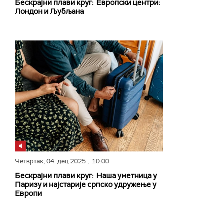
Бескрајни плави круг: Европски центри:
Лондон и Љубљана
Четвртак,
04. дец 2025
, 10:00
Бескрајни плави круг: Наша уметница у
Паризу и најстарије српско удружење у
Европи