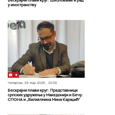
Бескрајни плави круг: Школовање и рад
у иностранству
Четвртак,
19. мар 2026
, 10:00
Бескрајни плави круг: Представници
српских удружења у Македонији и Бечу:
СПОНА и „Вилхелмина Мина Караџић”