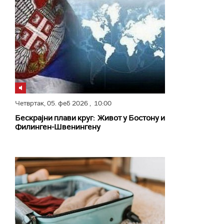
Четвртак,
05. феб 2026
, 10:00
Бескрајни плави круг: Живот у Бостону и
Филинген-Швенингену