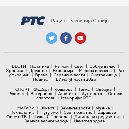
Радио Телевизија Србије
|
|
|
|
ВЕСТИ
Политика
Регион
Свет
Србија данас
|
|
|
|
Хроника
Друштво
Економија
Мерила времена
Рат
|
|
|
|
у Украјини
Време
Сервисне вести
Сматрачница
|
Подкаст
ЕУ могућности 2026
|
|
|
|
СПОРТ
Фудбал
Кошарка
Тенис
Одбојка
|
|
|
|
Рукомет
Ватерполо
Атлетика
Ауто-мото
Остали
|
спортови
Меморијал РТС
|
|
|
МАГАЗИН
Живот
Занимљивости
Музика
|
|
|
|
Технологијa
Путујемо
Свет познатих
Здравље
|
|
|
|
Филм и ТВ
Наука
Природа
Дигитални предузетник
|
За мале велике хероје
Наизглед здрав