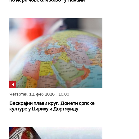
по мери човека и живот у Панами
Четвртак,
12. феб 2026
, 10:00
Бескрајни плави круг: Домети српске
културе у Цириху и Дортмунду