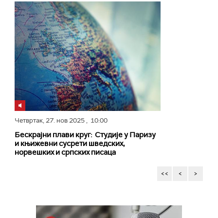
Четвртак,
27. нов 2025
, 10:00
Бескрајни плави круг: Студије у Паризу
и књижевни сусрети шведских,
норвешких и српских писаца
<<
<
>