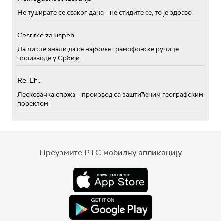
Не туширате се сваког дана – не стидите се, то је здраво
Cestitke za uspeh
Да ли сте знали да се најбоље грамофонске ручице
производе у Србији
Re: Eh...
Лесковачка спржа – производ са заштићеним географским
пореклом
Преузмите РТС мобилну апликацију