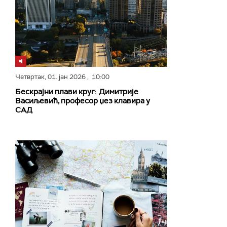
Четвртак,
01. јан 2026
, 10:00
Бескрајни плави круг: Димитрије
Васиљевић, професор џез клавира у
СAД