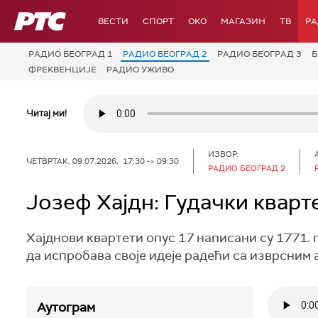
РТС
ВЕСТИ
СПОРТ
OKO
МАГАЗИН
ТВ
Р
РАДИО БЕОГРАД 1
РАДИО БЕОГРАД 2
РАДИО БЕОГРАД 3
Б
ФРЕКВЕНЦИЈЕ
РАДИО УЖИВО
Читај ми!
ИЗВОР:
ЧЕТВРТАК, 09.07.2026, 17:30 -> 09:30
РАДИО БЕОГРАД 2
Јозеф Хајдн: Гудачки кварт
Хајднови квартети опус 17 написани су 1771. 
да испробава своје идеје радећи са изврсним
Аутограм