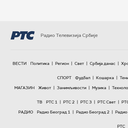
Радио Телевизија Србије
|
|
|
|
ВЕСТИ
Политика
Регион
Свет
Србија данас
Хр
|
|
СПОРТ
Фудбал
Кошарка
Тен
|
|
|
МАГАЗИН
Живот
Занимљивости
Музика
Техноло
|
|
|
|
ТВ
РТС 1
РТС 2
РТС 3
РТС Свет
РТ
|
|
РАДИО
Радио Београд 1
Радио Београд 2
Радио
РТС