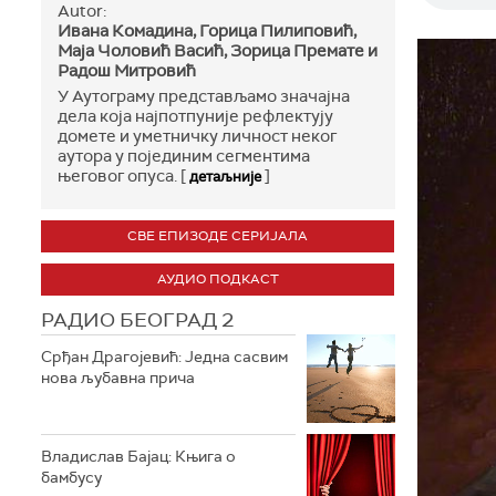
Autor:
Ивана Комадина, Горица Пилиповић,
Маја Чоловић Васић, Зорица Премате и
Радош Митровић
У Аутограму представљамо значајна
дела која најпотпуније рефлектују
домете и уметничку личност неког
аутора у појединим сегментима
његовог опуса. [
]
детаљније
СВЕ ЕПИЗОДЕ СЕРИЈАЛА
АУДИО ПОДКАСТ
РАДИО БЕОГРАД 2
Срђан Драгојевић: Једна сасвим
нова љубавна прича
Владислав Бајац: Књига о
бамбусу