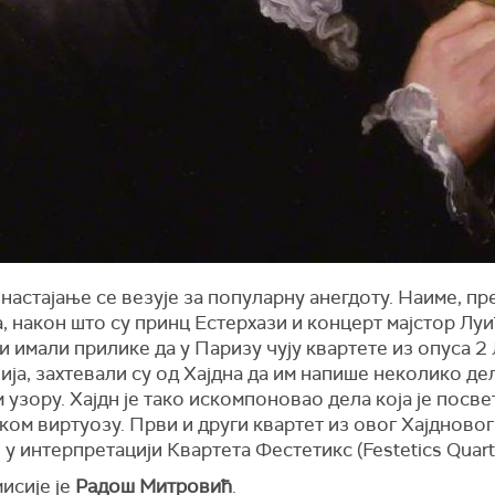
астајање се везује за популарну анегдоту. Наиме, пре
, након што су принц Естерхази и концерт мајстор Лу
 имали прилике да у Паризу чују квартете из опуса 2
ја, захтевали су од Хајдна да им напише неколико де
узору. Хајдн је тако искомпоновао дела која је посв
ом виртуозу. Први и други квартет из овог Хајдновог
у интерпретацији Квартета Фестетикс (Festetics Quarte
исије је
Радош Митровић
.