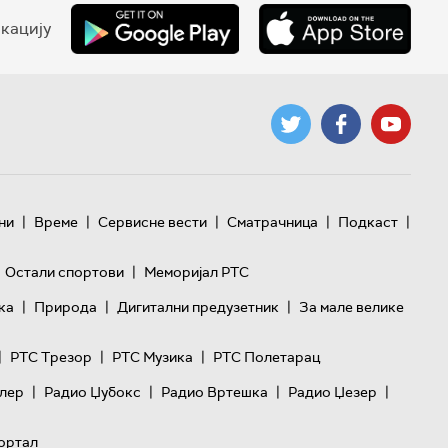
кацију
|
|
|
|
|
ни
Време
Сервисне вести
Сматрачница
Подкаст
|
Остали спортови
Меморијал РТС
|
|
|
ка
Природа
Дигитални предузетник
За мале велике
|
|
|
РТС Трезор
РТС Музика
РТС Полетарац
|
|
|
|
лер
Радио Џубокс
Радио Вртешка
Радио Џезер
ортал