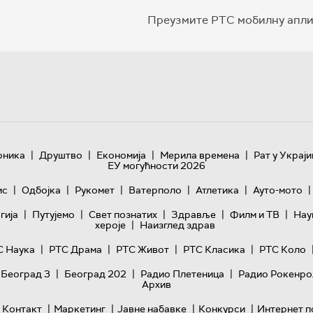
Преузмите РТС мобилну апли
|
|
|
|
оника
Друштво
Економија
Мерила времена
Рат у Украји
ЕУ могућности 2026
|
|
|
|
|
|
ис
Одбојка
Рукомет
Ватерполо
Атлетика
Ауто-мото
|
|
|
|
|
гијa
Путујемо
Свет познатих
Здравље
Филм и ТВ
Нау
|
хероје
Наизглед здрав
|
|
|
|
С Наука
РТС Драма
РТС Живот
РТС Класика
РТС Коло
|
|
|
 Београд 3
Београд 202
Радио Плетеница
Радио Рокенро
Архив
|
|
|
|
Контакт
Маркетинг
Јавне набавке
Конкурси
Интернет п