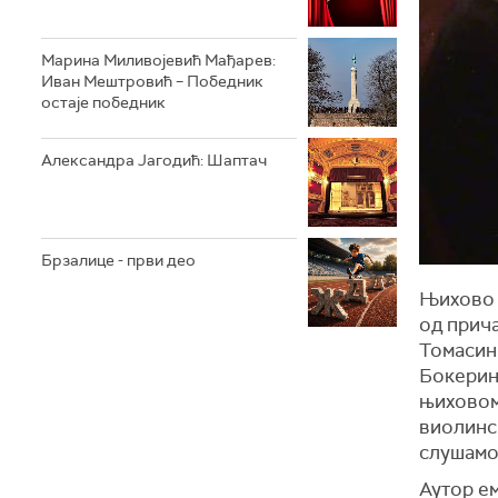
Марина Миливојевић Мађарев:
Иван Мештровић – Победник
остаје победник
Александра Јагодић: Шаптач
Брзалице - први део
Њихово н
од прича
Томасини
Бокерини
њиховом 
виолинск
слушамо 
Аутор ем