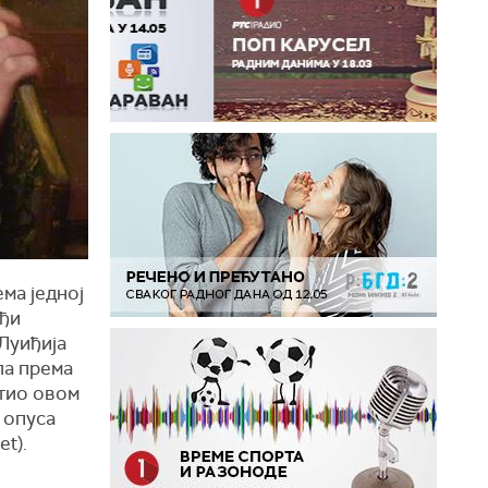
ма једној
иђи
 Луиђија
ла према
етио овом
 опуса
t).