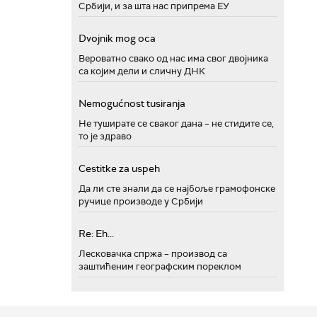
Србији, и за шта нас припрема ЕУ
Dvojnik mog oca
Вероватно свако од нас има свог двојника
са којим дели и сличну ДНК
Nemogućnost tusiranja
Не туширате се сваког дана – не стидите се,
то је здраво
Cestitke za uspeh
Да ли сте знали да се најбоље грамофонске
ручице производе у Србији
Re: Eh...
Лесковачка спржа – производ са
заштићеним географским пореклом