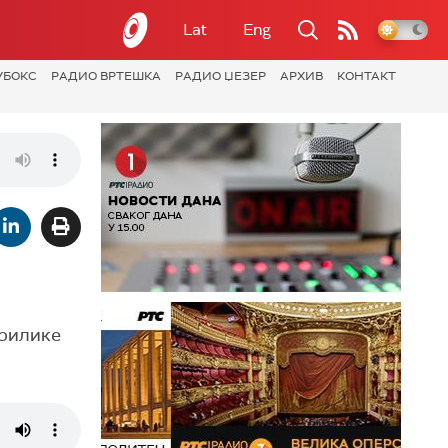
Lat
Eng
УБОКС
РАДИО ВРТЕШКА
РАДИО ЏЕЗЕР
АРХИВ
КОНТАКТ
прилике