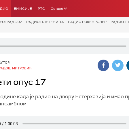
АДИО
ЕМИСИЈЕ
РТС
Остало
ЕОГРАД 202
РАДИО ПЛЕТЕНИЦА
РАДИО РОКЕНРОЛЕР
РАДИО Џ
АУТОР:
РАДОШ МИТРОВИЋ
ети опус 17
године када је радио на двору Естерхазија и имао 
 ансамблом.