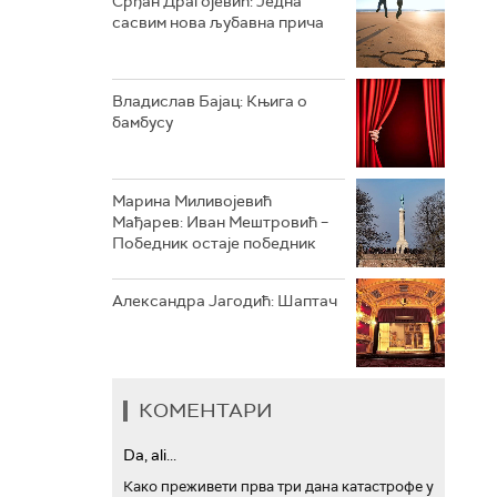
Срђан Драгојевић: Једна
сасвим нова љубавна прича
АРХИВ
Владислав Бајац: Књига о
бамбусу
Марина Миливојевић
Мађарев: Иван Мештровић –
Победник остаје победник
Александра Јагодић: Шаптач
КОМЕНТАРИ
Da, ali...
Како преживети прва три дана катастрофе у