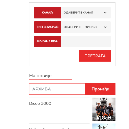
КАНАЛ:
ОДАБЕРИТЕ КАНАЛ
РАДИО БЕОГРАД 1
ТИП ЕМИСИЈЕ:
ОДАБЕРИТЕ ЕМИСИЈУ
РАДИО БЕОГРАД 2
СПОРТ
КЉУЧНА РЕЧ:
РАДИО БЕОГРАД 3
СЕРИЈА
БЕОГРАД 202
ИНФО
Најновије
РАДИО ПЛЕТЕНИЦА
ФИЛМ
РАДИО РОКЕНРОЛЕР
РАДИО ЏУБОКС
Disco 3000
РАДИО ВРТЕШКА
РАДИО ЏЕЗЕР