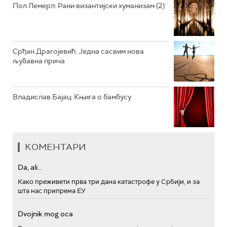
Пол Лемерл: Рани византијски хуманизам (2)
Срђан Драгојевић: Једна сасвим нова
љубавна прича
Владислав Бајац: Књига о бамбусу
КОМЕНТАРИ
Da, ali...
Како преживети прва три дана катастрофе у Србији, и за
шта нас припрема ЕУ
Dvojnik mog oca