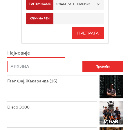
РАДИО БЕОГРАД 1
ТИП ЕМИСИЈЕ:
ОДАБЕРИТЕ ЕМИСИЈУ
РАДИО БЕОГРАД 2
СПОРТ
КЉУЧНА РЕЧ:
РАДИО БЕОГРАД 3
СЕРИЈА
БЕОГРАД 202
ИНФО
Најновије
РАДИО ПЛЕТЕНИЦА
ФИЛМ
РАДИО РОКЕНРОЛЕР
РАДИО ЏУБОКС
Гаел Фај: Жакаранда (16)
РАДИО ВРТЕШКА
РАДИО ЏЕЗЕР
Disco 3000
АРХИВ