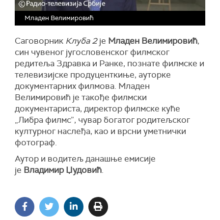
Младен Велимировић
Саговорник
Клуба 2
је
Младен Велимировић
,
син чувеног југословенског филмског
редитеља Здравка и Ранке, познате филмске и
телевизијске продуценткиње, ауторке
документарних филмова. Младен
Велимировић је такође филмски
документариста, директор филмске куће
„Либра филмс”, чувар богатог родитељског
културног наслеђа, као и врсни уметнички
фотограф.
Аутор и водитељ данашње емисије
је
Владимир Џудовић
.