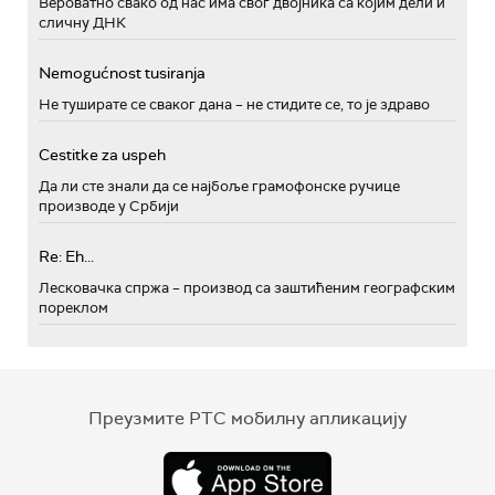
Вероватно свако од нас има свог двојника са којим дели и
сличну ДНК
Nemogućnost tusiranja
Не туширате се сваког дана – не стидите се, то је здраво
Cestitke za uspeh
Да ли сте знали да се најбоље грамофонске ручице
производе у Србији
Re: Eh...
Лесковачка спржа – производ са заштићеним географским
пореклом
Преузмите РТС мобилну апликацију