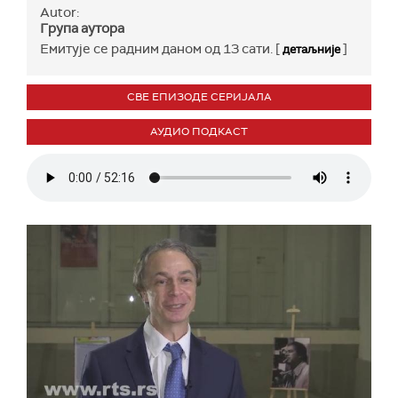
Autor:
Група аутора
Емитује се радним даном од 13 сати. [
]
детаљније
СВЕ ЕПИЗОДЕ СЕРИЈАЛА
АУДИО ПОДКАСТ