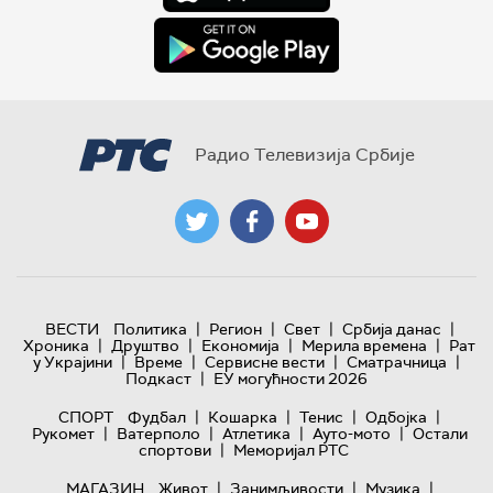
Радио Телевизија Србије
|
|
|
|
ВЕСТИ
Политика
Регион
Свет
Србија данас
|
|
|
|
Хроника
Друштво
Економија
Мерила времена
Рат
|
|
|
|
у Украјини
Време
Сервисне вести
Сматрачница
|
Подкаст
ЕУ могућности 2026
|
|
|
|
СПОРТ
Фудбал
Кошарка
Тенис
Одбојка
|
|
|
|
Рукомет
Ватерполо
Атлетика
Ауто-мото
Остали
|
спортови
Меморијал РТС
|
|
|
МАГАЗИН
Живот
Занимљивости
Музика