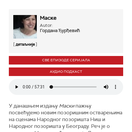
Маске
Autor:
Гордана Ђурђевић
[
]
детаљније
СВЕ ЕПИЗОДЕ СЕРИЈАЛА
АУДИО ПОДКАСТ
У данашњем издању
Маски
пажњу
посвећујемо новим позоришним остварењима
на сценама Народног позоришта Ниш и
Народног позоришта у Београду. Реч је о