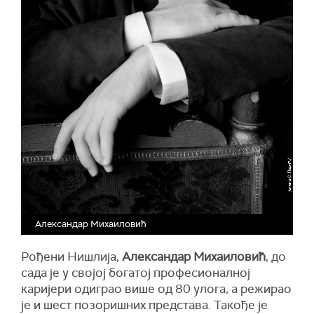
Александар Михаиловић
Рођени Нишлија,
Александар Михаиловић
, до
сада је у својој богатој професионалној
каријери одиграо више од 80 улога, а режирао
је и шест позоришних представа. Такође је