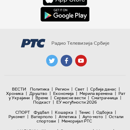
Радио Телевизија Србије
|
|
|
|
ВЕСТИ
Политика
Регион
Свет
Србија данас
|
|
|
|
Хроника
Друштво
Економија
Мерила времена
Рат
|
|
|
|
у Украјини
Време
Сервисне вести
Сматрачница
|
Подкаст
ЕУ могућности 2026
|
|
|
|
СПОРТ
Фудбал
Кошарка
Тенис
Одбојка
|
|
|
|
Рукомет
Ватерполо
Атлетика
Ауто-мото
Остали
|
спортови
Меморијал РТС