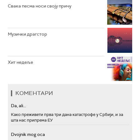
Свака песма носи своју причу
Музички драгстор
Хит недеље
КОМЕНТАРИ
Da, ali...
Како преживети прва три дана катастрофе у Србији, и за
шта нас припрема ЕУ
Dvojnik mog oca