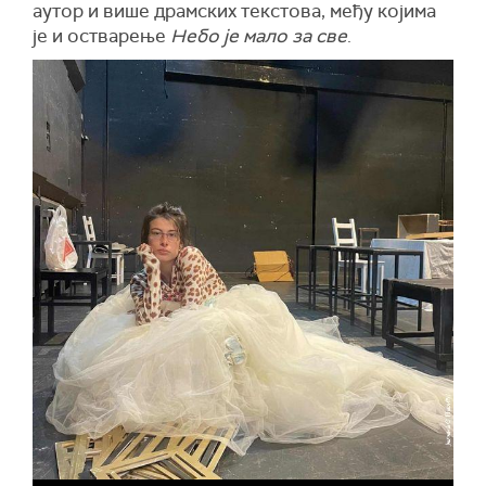
аутор и више драмских текстова, међу којима
је и остварење
Небо је мало за све
.