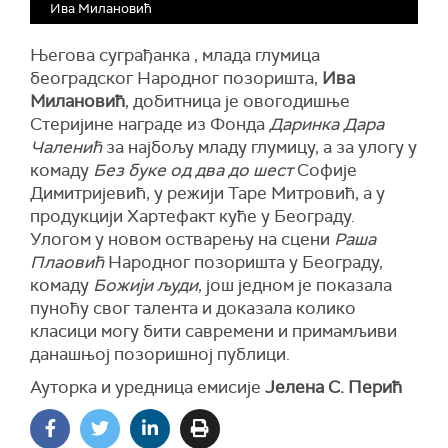
Ива Милановић
Његова суграђанка , млада глумица
београдског Народног позоришта,
Ива
Милановић
, добитница је овогодишње
Стеријине награде из Фонда
Даринка Дара
Чаленић
за најбољу младу глумицу, а за улогу у
комаду
Без буке од два до шест
Софије
Димитријевић, у режији Таре Митровић, а у
продукцији Хартефакт куће у Београду.
Улогом у новом остварењу на сцени
Раша
Плаовић
Народног позоришта у Београду,
комаду
Божији људи
, још једном је показала
пуноћу свог талента и доказала колико
класици могу бити савремени и примамљиви
данашњој позоришној публици.
Ауторка и уредница емисије
Јелена С. Перић