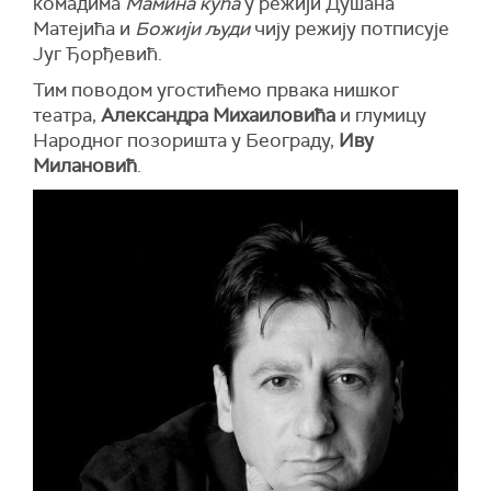
комадима
Мамина кућа
у режији Душана
Матејића и
Божији људи
чију режију потписује
Југ Ђорђевић.
Тим поводом угостићемо првака нишког
театра,
Александра Михаиловића
и глумицу
Народног позоришта у Београду,
Иву
Милановић
.