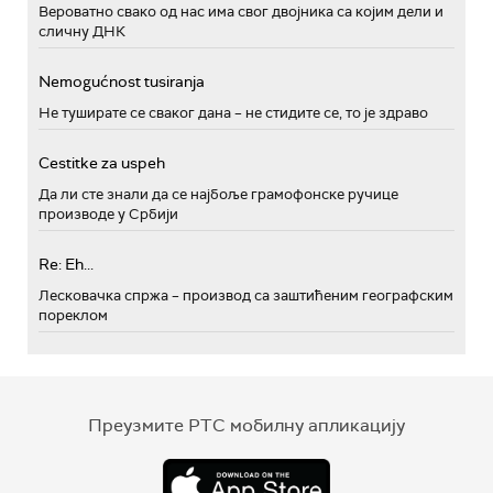
Вероватно свако од нас има свог двојника са којим дели и
сличну ДНК
Nemogućnost tusiranja
Не туширате се сваког дана – не стидите се, то је здраво
Cestitke za uspeh
Да ли сте знали да се најбоље грамофонске ручице
производе у Србији
Re: Eh...
Лесковачка спржа – производ са заштићеним географским
пореклом
Преузмите РТС мобилну апликацију