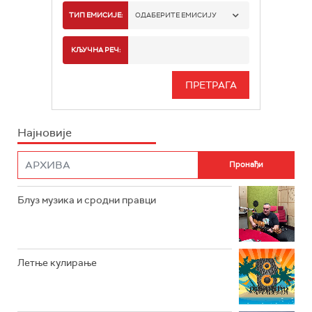
РАДИО БЕОГРАД 1
ТИП ЕМИСИЈЕ:
ОДАБЕРИТЕ ЕМИСИЈУ
РАДИО БЕОГРАД 2
СПОРТ
КЉУЧНА РЕЧ:
РАДИО БЕОГРАД 3
СЕРИЈА
БЕОГРАД 202
ИНФО
Најновије
РАДИО ПЛЕТЕНИЦА
ФИЛМ
РАДИО РОКЕНРОЛЕР
РАДИО ЏУБОКС
Блуз музика и сродни правци
РАДИО ВРТЕШКА
РАДИО ЏЕЗЕР
Летње кулирање
АРХИВ