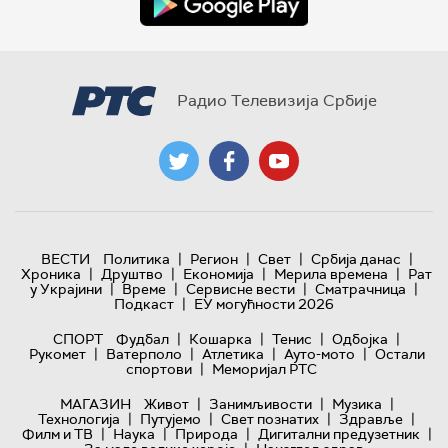
Радио Телевизија Србије
|
|
|
|
ВЕСТИ
Политика
Регион
Свет
Србија данас
|
|
|
|
Хроника
Друштво
Економија
Мерила времена
Рат
|
|
|
|
у Украјини
Време
Сервисне вести
Сматрачница
|
Подкаст
ЕУ могућности 2026
|
|
|
|
СПОРТ
Фудбал
Кошарка
Тенис
Одбојка
|
|
|
|
Рукомет
Ватерполо
Атлетика
Ауто-мото
Остали
|
спортови
Меморијал РТС
|
|
|
МАГАЗИН
Живот
Занимљивости
Музика
|
|
|
|
Технологијa
Путујемо
Свет познатих
Здравље
|
|
|
|
Филм и ТВ
Наука
Природа
Дигитални предузетник