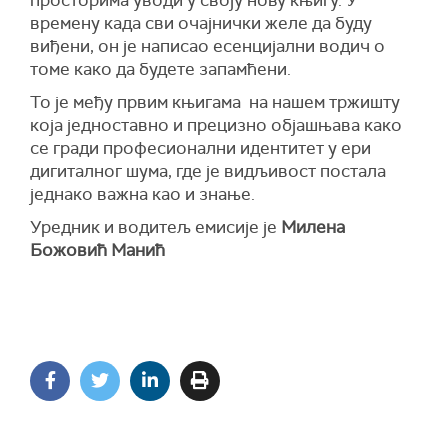
просторима уводи у своју нову књигу. У
времену када сви очајнички желе да буду
виђени, он је написао есенцијални водич о
томе како да будете запамћени.
То је међу првим књигама на нашем тржишту
која једноставно и прецизно објашњава како
се гради професионални идентитет у ери
дигиталног шума, где је видљивост постала
једнако важна као и знање.
Уредник и водитељ емисије је
Милена
Божовић Манић