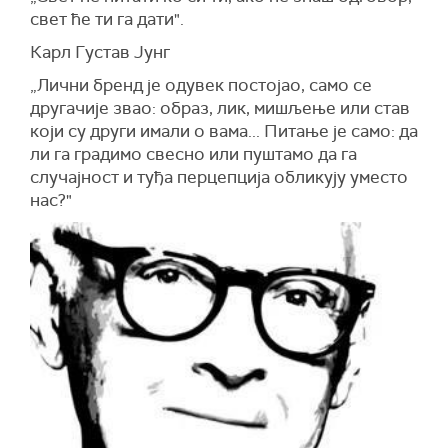
свет ће ти га дати".
Карл Густав Јунг
„Лични бренд је одувек постојао, само се
другачије звао: образ, лик, мишљење или став
који су други имали о вама... Питање је само: да
ли га градимо свесно или пуштамо да га
случајност и туђа перцепција обликују уместо
нас?"