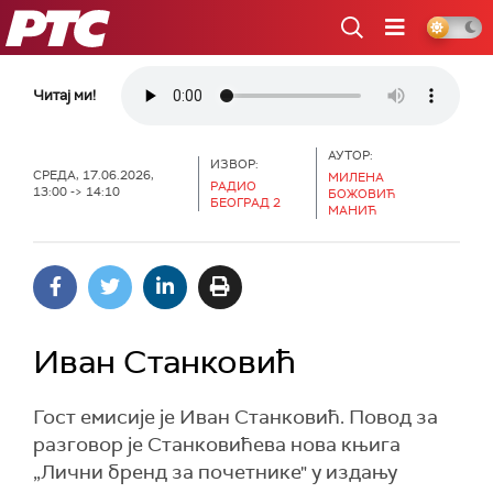
РТС
Читај ми!
АУТОР:
ИЗВОР:
СРЕДА, 17.06.2026,
МИЛЕНА
РАДИО
13:00 -> 14:10
БОЖОВИЋ
БЕОГРАД 2
МАНИЋ
Иван Станковић
Гост емисије је Иван Станковић. Повод за
разговор је Станковићева нова књига
„Лични бренд за почетнике" у издању