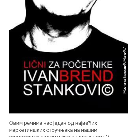
Овим речима нас један од највећих
маркетиншких стручњака на нашим