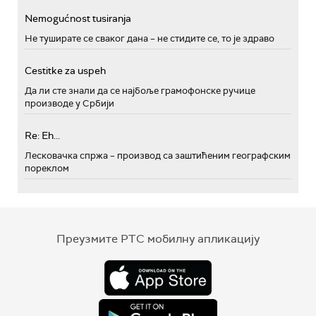
Nemogućnost tusiranja
Не туширате се сваког дана – не стидите се, то је здраво
Cestitke za uspeh
Да ли сте знали да се најбоље грамофонске ручице
производе у Србији
Re: Eh...
Лесковачка спржа – производ са заштићеним географским
пореклом
Преузмите РТС мобилну апликацију