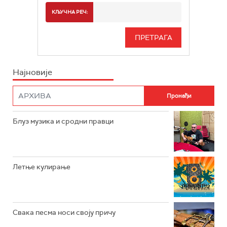
РАДИО БЕОГРАД 2
СПОРТ
КЉУЧНА РЕЧ:
РАДИО БЕОГРАД 3
СЕРИЈА
БЕОГРАД 202
ИНФО
Најновије
РАДИО ПЛЕТЕНИЦА
ФИЛМ
РАДИО РОКЕНРОЛЕР
РАДИО ЏУБОКС
Блуз музика и сродни правци
РАДИО ВРТЕШКА
РАДИО ЏЕЗЕР
Летње кулирање
АРХИВ
Свака песма носи своју причу