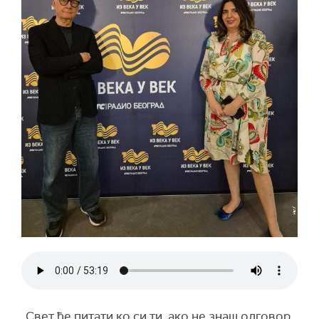
„Свет ће питати ко си ти, ако не знаш одговор,