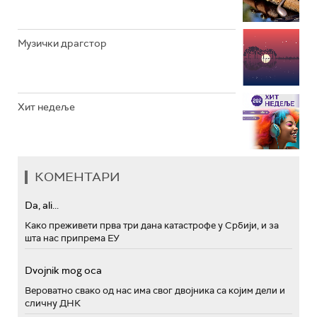
Музички драгстор
Хит недеље
КОМЕНТАРИ
Da, ali...
Како преживети прва три дана катастрофе у Србији, и за
шта нас припрема ЕУ
Dvojnik mog oca
Вероватно свако од нас има свог двојника са којим дели и
сличну ДНК