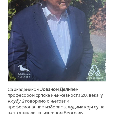
Са академиком
Јованом Делићем
,
професором српске књижевности 20. века, у
Клубу 2
говоримо о његовим
професионалним изборима, људима који су на
њега утицали, књижевном Београду