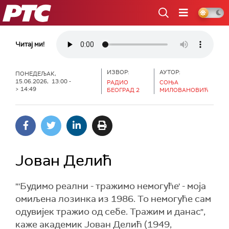
РТС
Читај ми!
ИЗВОР:
АУТОР:
ПОНЕДЕЉАК,
15.06.2026, 13:00 -
РАДИО
СОЊА
> 14:49
БЕОГРАД 2
МИЛОВАНОВИЋ
Јован Делић
"'Будимо реални - тражимо немогуће' - моја
омиљена лозинка из 1986. То немогуће сам
одувијек тражио од себе. Тражим и данас",
каже академик Јован Делић (1949,