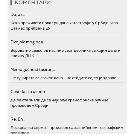
КОМЕНТАРИ
Da, ali...
Како преживети прва три дана катастрофе у Србији, и за
шта нас припрема ЕУ
Dvojnik mog oca
Вероватно свако од нас има свог двојника са којим дели и
сличну ДНК
Nemogućnost tusiranja
Не туширате се сваког дана – не стидите се, то је здраво
Cestitke za uspeh
Да ли сте знали да се најбоље грамофонске ручице
производе у Србији
Re: Eh...
Лесковачка спржа – производ са заштићеним географским
пореклом