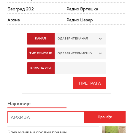
Београд 202
Радио Вртешка
Архив
Радио Џезер
КАНАЛ:
ОДАБЕРИТЕ КАНАЛ
РАДИО БЕОГРАД 1
ТИП ЕМИСИЈЕ:
ОДАБЕРИТЕ ЕМИСИЈУ
РАДИО БЕОГРАД 2
СПОРТ
КЉУЧНА РЕЧ:
РАДИО БЕОГРАД 3
СЕРИЈА
БЕОГРАД 202
ИНФО
Најновије
РАДИО ПЛЕТЕНИЦА
ФИЛМ
РАДИО РОКЕНРОЛЕР
РАДИО ЏУБОКС
Блуз музика и сродни правци