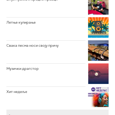
РАДИО ВРТЕШКА
РАДИО ЏЕЗЕР
Летње кулирање
АРХИВ
Свака песма носи своју причу
Музички драгстор
Хит недеље