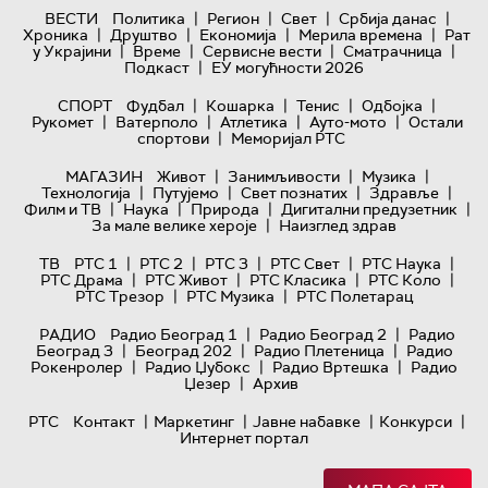
|
|
|
|
ВЕСТИ
Политика
Регион
Свет
Србија данас
|
|
|
|
Хроника
Друштво
Економија
Мерила времена
Рат
|
|
|
|
у Украјини
Време
Сервисне вести
Сматрачница
|
Подкаст
ЕУ могућности 2026
|
|
|
|
СПОРТ
Фудбал
Кошарка
Тенис
Одбојка
|
|
|
|
Рукомет
Ватерполо
Атлетика
Ауто-мото
Остали
|
спортови
Меморијал РТС
|
|
|
МАГАЗИН
Живот
Занимљивости
Музика
|
|
|
|
Технологијa
Путујемо
Свет познатих
Здравље
|
|
|
|
Филм и ТВ
Наука
Природа
Дигитални предузетник
|
За мале велике хероје
Наизглед здрав
|
|
|
|
|
ТВ
РТС 1
РТС 2
РТС 3
РТС Свет
РТС Наука
|
|
|
|
РТС Драма
РТС Живот
РТС Класика
РТС Коло
|
|
РТС Трезор
РТС Музика
РТС Полетарац
|
|
РАДИО
Радио Београд 1
Радио Београд 2
Радио
|
|
|
Београд 3
Београд 202
Радио Плетеница
Радио
|
|
|
Рокенролер
Радио Џубокс
Радио Вртешка
Радио
|
Џезер
Архив
|
|
|
|
РТС
Контакт
Маркетинг
Јавне набавке
Конкурси
Интернет портал