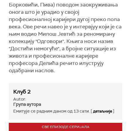
Борковићи, Пива) поводом заокруживања
онога што је урадио у својој
професионалној каријери дугој преко пола
века. Ове речи навео је у интервјуу који је са
њим водио Милош Јевтић за реномирану
колекцију "Одговори". Књига носи назив
"Достићи немогуће", а бројне ситуације из
живота и професионалне каријере
професора Делића речито илуструју
одабрани наслов.
Клуб 2
Autor:
Група аутора
Емитује се радним даном од 13 сати. [
]
детаљније
СВЕ ЕПИЗОДЕ СЕРИЈАЛА