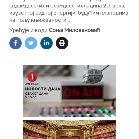
седамдесетих и осамдесетих година 20. века,
изузетној радној енергији, будућим плановима
на пољу књижевности...
Уређује и води
Соња Миловановић