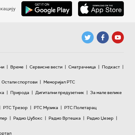
кацију
|
|
|
|
|
ни
Време
Сервисне вести
Сматрачница
Подкаст
|
Остали спортови
Меморијал РТС
|
|
|
ка
Природа
Дигитални предузетник
За мале велике
|
|
|
РТС Трезор
РТС Музика
РТС Полетарац
|
|
|
|
лер
Радио Џубокс
Радио Вртешка
Радио Џезер
ортал