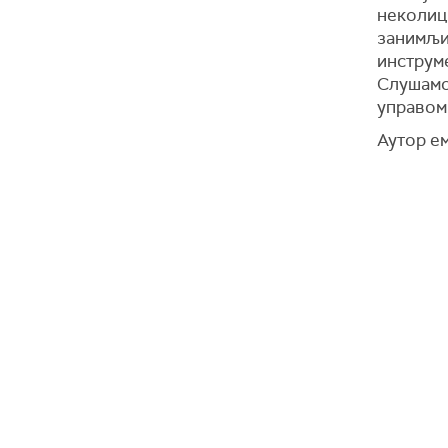
неколиц
занимљи
инструме
Слушамо
управом
Аутор е