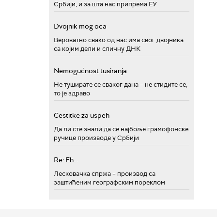
Србији, и за шта нас припрема ЕУ
Dvojnik mog oca
Вероватно свако од нас има свог двојника
са којим дели и сличну ДНК
Nemogućnost tusiranja
Не туширате се сваког дана – не стидите се,
то је здраво
Cestitke za uspeh
Да ли сте знали да се најбоље грамофонске
ручице производе у Србији
Re: Eh...
Лесковачка спржа – производ са
заштићеним географским пореклом