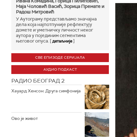
Ивана Комадина, Горица Пилиповић,
Маја Чоловић Васић, Зорица Премате и
Радош Митровић
У Аутограму представљамо значајна
дела која најпотпуније рефлектују
домете и уметничку личност неког
аутора у појединим сегментима
његовог опуса. [
]
детаљније
СВЕ ЕПИЗОДЕ СЕРИЈАЛА
АУДИО ПОДКАСТ
РАДИО БЕОГРАД 2
Хауард Хенсон: Друга симфонија
Ово је живот