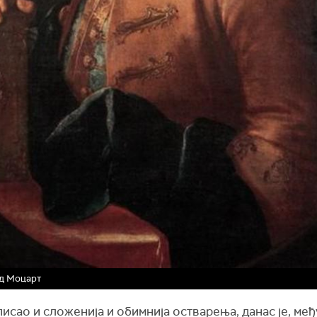
д Моцарт
писао и сложенија и обимнија остварења, данас је, међ