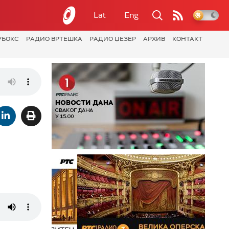
Lat
Eng
УБОКС
РАДИО ВРТЕШКА
РАДИО ЏЕЗЕР
АРХИВ
КОНТАКТ