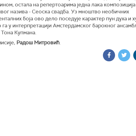
ином, остала на репертоарима једна лака композиција
вог назива - Сеоска свадба. Уз мноштво необичних
нталних боја ово дело поседује карактер пун духа и х
 га у интерпретацији Амстердамског барокног ансамбл
 Тона Купмана.
мисије,
Радош Митровић
.