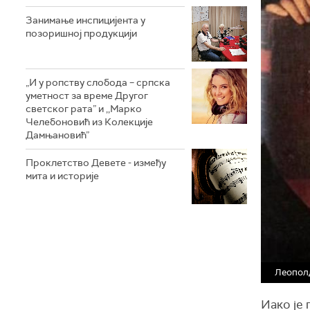
Занимање инспицијента у
позоришној продукцији
„И у ропству слобода – српска
уметност за време Другог
светског рата” и ,,Марко
Челебоновић из Колекције
Дамњановић”
Проклетство Девете - између
мита и историје
Леопол
Иако је 