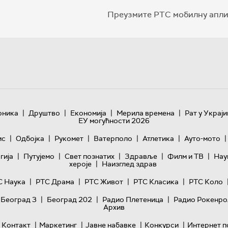
Преузмите РТС мобилну апли
|
|
|
|
оника
Друштво
Економија
Мерила времена
Рат у Украји
ЕУ могућности 2026
|
|
|
|
|
|
ис
Одбојка
Рукомет
Ватерполо
Атлетика
Ауто-мото
|
|
|
|
|
гијa
Путујемо
Свет познатих
Здравље
Филм и ТВ
Нау
|
хероје
Наизглед здрав
|
|
|
|
С Наука
РТС Драма
РТС Живот
РТС Класика
РТС Коло
|
|
|
 Београд 3
Београд 202
Радио Плетеница
Радио Рокенро
Архив
|
|
|
|
Контакт
Маркетинг
Јавне набавке
Конкурси
Интернет п