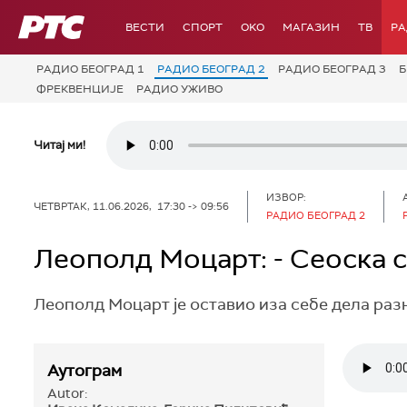
РТС
ВЕСТИ
СПОРТ
OKO
МАГАЗИН
ТВ
Р
РАДИО БЕОГРАД 1
РАДИО БЕОГРАД 2
РАДИО БЕОГРАД 3
Б
ФРЕКВЕНЦИЈЕ
РАДИО УЖИВО
Читај ми!
ИЗВОР:
ЧЕТВРТАК, 11.06.2026, 17:30 -> 09:56
РАДИО БЕОГРАД 2
Леополд Моцарт: - Сеоска с
Леополд Моцарт је оставио иза себе дела раз
Аутограм
Autor: