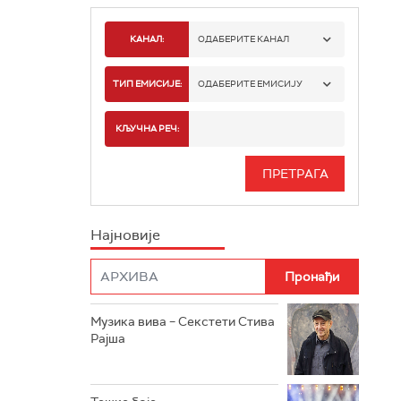
КАНАЛ:
ОДАБЕРИТЕ КАНАЛ
РАДИО БЕОГРАД 1
ТИП ЕМИСИЈЕ:
ОДАБЕРИТЕ ЕМИСИЈУ
РАДИО БЕОГРАД 2
СПОРТ
КЉУЧНА РЕЧ:
РАДИО БЕОГРАД 3
СЕРИЈА
БЕОГРАД 202
ИНФО
Најновије
РАДИО ПЛЕТЕНИЦА
ФИЛМ
РАДИО РОКЕНРОЛЕР
РАДИО ЏУБОКС
Музика вива – Секстети Стива
Рајша
РАДИО ВРТЕШКА
РАДИО ЏЕЗЕР