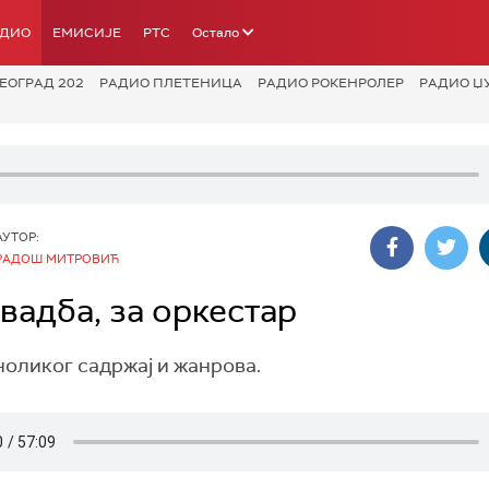
АДИО
ЕМИСИЈЕ
РТС
Остало
ЕОГРАД 202
РАДИО ПЛЕТЕНИЦА
РАДИО РОКЕНРОЛЕР
РАДИО Џ
АУТОР:
РАДОШ МИТРОВИЋ
вадба, за оркестар
ноликог садржај и жанрова.