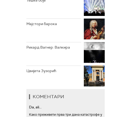
Тешке боје
АРХИВ
Мајстори барока
Рихард Вагнер: Валкира
Цвијета Зузорић
КОМЕНТАРИ
Da, ali...
Како преживети прва три дана катастрофе у