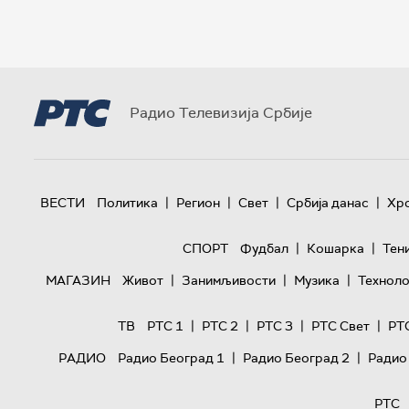
Радио Телевизија Србије
|
|
|
|
ВЕСТИ
Политика
Регион
Свет
Србија данас
Хр
|
|
СПОРТ
Фудбал
Кошарка
Тен
|
|
|
МАГАЗИН
Живот
Занимљивости
Музика
Техноло
|
|
|
|
ТВ
РТС 1
РТС 2
РТС 3
РТС Свет
РТ
|
|
РАДИО
Радио Београд 1
Радио Београд 2
Радио
РТС