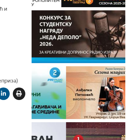
ћ и
еприза)