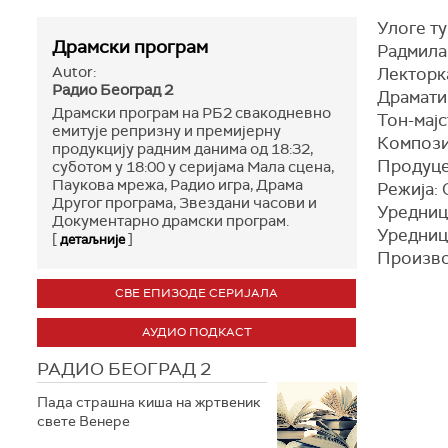
Улоге т
Драмски програм
Радмила
Autor:
Лекторк
Радио Београд 2
Драматиз
Драмски програм на РБ2 свакодневно
Тон-мај
емитује репризну и премијерну
Компози
продукцију радним данима од 18:32,
Продуце
суботом у 18:00 у серијама Мала сцена,
Паукова мрежа, Радио игра, Драма
Режија: 
Другог програма, Звездани часови и
Уредниц
Документарно драмски програм.
Уредниц
[
]
детаљније
Произво
СВЕ ЕПИЗОДЕ СЕРИЈАЛА
АУДИО ПОДКАСТ
РАДИО БЕОГРАД 2
Пада страшна киша на жртвеник
свете Венере