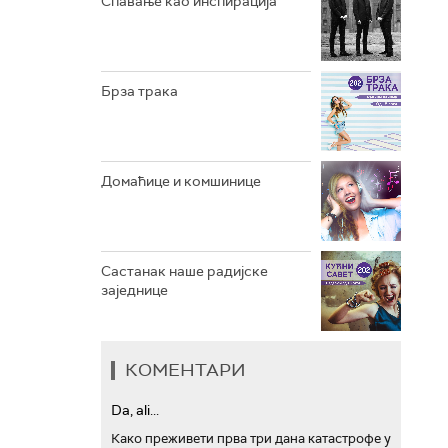
Спавање као инспирација
АРХИВ
Брза трака
Домаћице и комшинице
Састанак наше радијске
заједнице
КОМЕНТАРИ
Da, ali...
Како преживети прва три дана катастрофе у