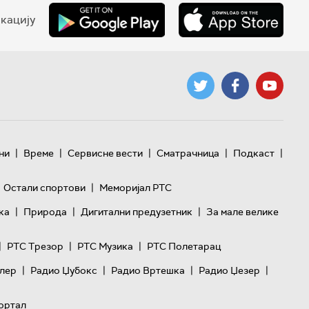
кацију
|
|
|
|
|
ни
Време
Сервисне вести
Сматрачница
Подкаст
|
Остали спортови
Меморијал РТС
|
|
|
ка
Природа
Дигитални предузетник
За мале велике
|
|
|
РТС Трезор
РТС Музика
РТС Полетарац
|
|
|
|
лер
Радио Џубокс
Радио Вртешка
Радио Џезер
ортал