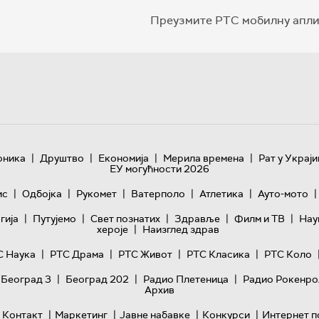
Преузмите РТС мобилну апли
|
|
|
|
оника
Друштво
Економија
Мерила времена
Рат у Украји
ЕУ могућности 2026
|
|
|
|
|
|
ис
Одбојка
Рукомет
Ватерполо
Атлетика
Ауто-мото
|
|
|
|
|
гијa
Путујемо
Свет познатих
Здравље
Филм и ТВ
Нау
|
хероје
Наизглед здрав
|
|
|
|
С Наука
РТС Драма
РТС Живот
РТС Класика
РТС Коло
|
|
|
 Београд 3
Београд 202
Радио Плетеница
Радио Рокенро
Архив
|
|
|
|
Контакт
Маркетинг
Јавне набавке
Конкурси
Интернет п