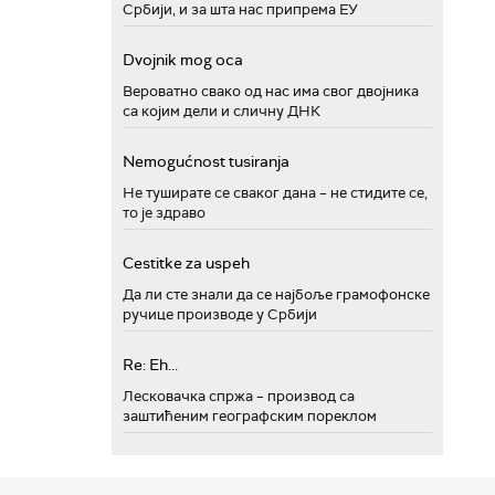
Србији, и за шта нас припрема ЕУ
Dvojnik mog oca
Вероватно свако од нас има свог двојника
са којим дели и сличну ДНК
Nemogućnost tusiranja
Не туширате се сваког дана – не стидите се,
то је здраво
Cestitke za uspeh
Да ли сте знали да се најбоље грамофонске
ручице производе у Србији
Re: Eh...
Лесковачка спржа – производ са
заштићеним географским пореклом