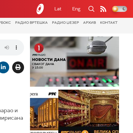
Lat
Eng
УБОКС
РАДИО ВРТЕШКА
РАДИО ЏЕЗЕР
АРХИВ
КОНТАКТ
варао и
спирисана