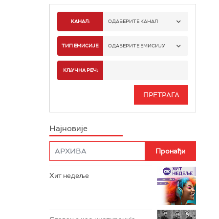
КАНАЛ:
ОДАБЕРИТЕ КАНАЛ
РАДИО БЕОГРАД 1
ТИП ЕМИСИЈЕ:
ОДАБЕРИТЕ ЕМИСИЈУ
РАДИО БЕОГРАД 2
СПОРТ
КЉУЧНА РЕЧ:
РАДИО БЕОГРАД 3
СЕРИЈА
БЕОГРАД 202
ИНФО
Најновије
РАДИО ПЛЕТЕНИЦА
ФИЛМ
РАДИО РОКЕНРОЛЕР
РАДИО ЏУБОКС
Хит недеље
РАДИО ВРТЕШКА
РАДИО ЏЕЗЕР