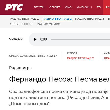
РТС
ВЕСТИ
СПОРТ
OKO
МАГАЗИН
ТВ
Р
РАДИО БЕОГРАД 1
РАДИО БЕОГРАД 2
РАДИО БЕОГРАД 3
Б
ФРЕКВЕНЦИЈЕ
РАДИО УЖИВО
Читај ми!
ИЗВОР:
АУТ
СРЕДА, 10.06.2026, 18:32 -> 22:17
РАДИО БЕОГРАД 2
ДРА
Радио-игра
Фернандо Песоа: Песма вел
Ова радиофонска поема саткана је од поезије 
под неколико хетеронима (Рикардо Реиш, Алва
„Поморском одом”.