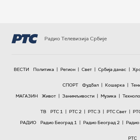
Радио Телевизија Србије
|
|
|
|
ВЕСТИ
Политика
Регион
Свет
Србија данас
Хр
|
|
СПОРТ
Фудбал
Кошарка
Тен
|
|
|
МАГАЗИН
Живот
Занимљивости
Музика
Техноло
|
|
|
|
ТВ
РТС 1
РТС 2
РТС 3
РТС Свет
РТ
|
|
РАДИО
Радио Београд 1
Радио Београд 2
Радио
РТС