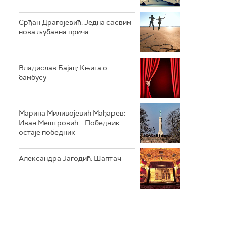
Срђан Драгојевић: Једна сасвим
нова љубавна прича
Владислав Бајац: Књига о
бамбусу
Марина Миливојевић Мађарев:
Иван Мештровић – Победник
остаје победник
Александра Јагодић: Шаптач