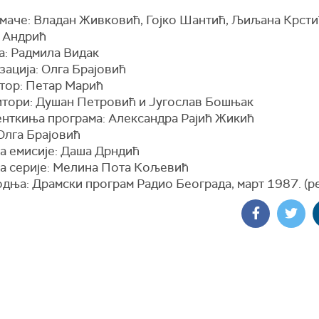
умаче: Владан Живковић, Гојко Шантић, Љиљана Крсти
 Андрић
а: Радмила Видак
ација: Олга Брајовић
стор: Петар Марић
тори: Душан Петровић и Југослав Бошњак
нткиња програма: Александра Рајић Жикић
Олга Брајовић
а емисије: Даша Дрндић
а серије: Мелина Пота Кољевић
дња: Драмски програм Радио Београда, март 1987. (р