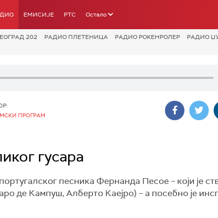
АДИО
ЕМИСИЈЕ
РТС
Остало
ЕОГРАД 202
РАДИО ПЛЕТЕНИЦА
РАДИО РОКЕНРОЛЕР
РАДИО Џ
ОР:
МСКИ ПРОГРАМ
иког гусара
португалског песника Фернанда Песое – који је ст
ро де Кампуш, Алберто Каејро) – а посебно је ин