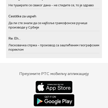
Не туширате се сваког дана – не стидите се, то је здраво
Cestitke za uspeh
Да ли сте знали да се најбоље грамофонске ручице
производе у Србији
Re: Eh...
Лесковачка спржа – производ са заштићеним географским
пореклом
Преузмите РТС мобилну апликацију