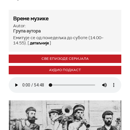
Време музике
Autor:
Група аутора
Емитује се од понедељка до суботе (14.00–
14.55). [
]
детаљније
СВЕ ЕПИЗОДЕ СЕРИЈАЛА
АУДИО ПОДКАСТ