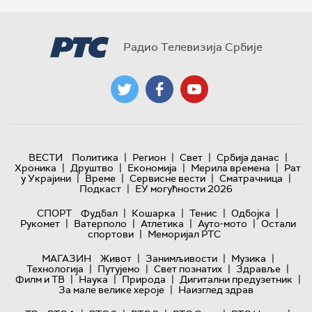
Радио Телевизија Србије
|
|
|
|
ВЕСТИ
Политика
Регион
Свет
Србија данас
|
|
|
|
Хроника
Друштво
Економија
Мерила времена
Рат
|
|
|
|
у Украјини
Време
Сервисне вести
Сматрачница
|
Подкаст
ЕУ могућности 2026
|
|
|
|
СПОРТ
Фудбал
Кошарка
Тенис
Одбојка
|
|
|
|
Рукомет
Ватерполо
Атлетика
Ауто-мото
Остали
|
спортови
Меморијал РТС
|
|
|
МАГАЗИН
Живот
Занимљивости
Музика
|
|
|
|
Технологијa
Путујемо
Свет познатих
Здравље
|
|
|
|
Филм и ТВ
Наука
Природа
Дигитални предузетник
|
За мале велике хероје
Наизглед здрав