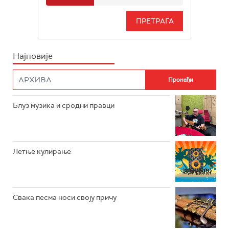
РАДИО БЕОГРАД 3
СЕРИЈА
БЕОГРАД 202
ИНФО
Најновије
РАДИО ПЛЕТЕНИЦА
ФИЛМ
РАДИО РОКЕНРОЛЕР
РАДИО ЏУБОКС
Блуз музика и сродни правци
РАДИО ВРТЕШКА
РАДИО ЏЕЗЕР
Летње кулирање
АРХИВ
Свака песма носи своју причу