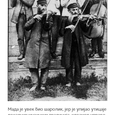
Мада је увек био шаролик, јер је упијао утицаје