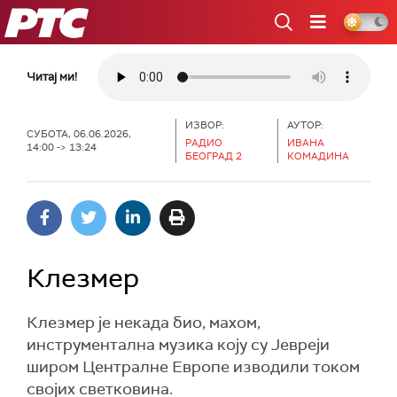
РТС
Читај ми!
ИЗВОР:
АУТОР:
СУБОТА, 06.06.2026,
РАДИО
ИВАНА
14:00 -> 13:24
БЕОГРАД 2
КОМАДИНА
Клезмер
Клезмер је некада био, махом,
инструментална музика коју су Јевреји
широм Централне Европе изводили током
својих светковина.