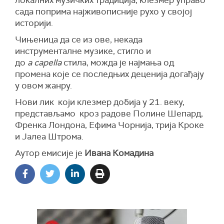
локалних музичких традиција, клезмер управо
сада поприма најживописније рухо у својој
историји.
Чињеница да се из ове, некада
инструменталне музике, стигло и
до
a capella
стила, можда је најмања од
промена које се последњих деценија догађају
у овом жанру.
Нови лик који клезмер добија у 21. веку,
представљамо кроз радове Полине Шепард,
Френка Лондона, Ефима Чорнија, трија Кроке
и Јалеа Штрома.
Аутор емисије је
Ивана Комадина