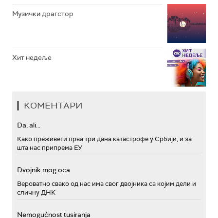
Музички драгстор
Хит недеље
КОМЕНТАРИ
Da, ali...
Како преживети прва три дана катастрофе у Србији, и за
шта нас припрема ЕУ
Dvojnik mog oca
Вероватно свако од нас има свог двојника са којим дели и
сличну ДНК
Nemogućnost tusiranja