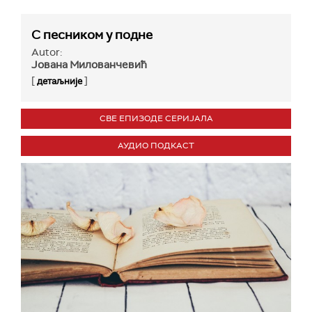
С песником у подне
Autor:
Јована Милованчевић
[
]
детаљније
СВЕ ЕПИЗОДЕ СЕРИЈАЛА
АУДИО ПОДКАСТ