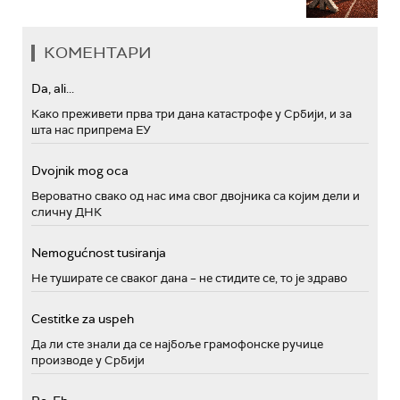
КОМЕНТАРИ
Da, ali...
Како преживети прва три дана катастрофе у Србији, и за
шта нас припрема ЕУ
Dvojnik mog oca
Вероватно свако од нас има свог двојника са којим дели и
сличну ДНК
Nemogućnost tusiranja
Не туширате се сваког дана – не стидите се, то је здраво
Cestitke za uspeh
Да ли сте знали да се најбоље грамофонске ручице
производе у Србији