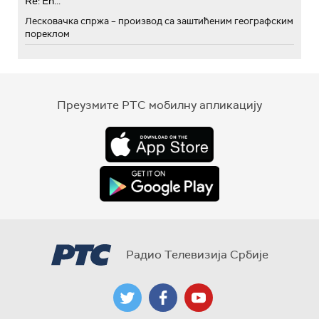
Re: Eh...
Лесковачка спржа – производ са заштићеним географским
пореклом
Преузмите РТС мобилну апликацију
Радио Телевизија Србије