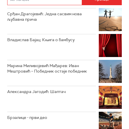
РАДИО ЏУБОКС
Срђан Драгојевић: Једна сасвим нова
љубавна прича
РАДИО ВРТЕШКА
РАДИО ЏЕЗЕР
Владислав Бајац: Књига о бамбусу
АРХИВ
Марина Миливојевић Мађарев: Иван
Мештровић – Победник остаје победник
Александра Јагодић: Шаптач
Брзалице - први део