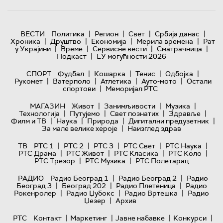
|
|
|
|
ВЕСТИ
Политика
Регион
Свет
Србија данас
|
|
|
|
Хроника
Друштво
Економија
Мерила времена
Рат
|
|
|
|
у Украјини
Време
Сервисне вести
Сматрачница
|
Подкаст
ЕУ могућности 2026
|
|
|
|
СПОРТ
Фудбал
Кошарка
Тенис
Одбојка
|
|
|
|
Рукомет
Ватерполо
Атлетика
Ауто-мото
Остали
|
спортови
Меморијал РТС
|
|
|
МАГАЗИН
Живот
Занимљивости
Музика
|
|
|
|
Технологијa
Путујемо
Свет познатих
Здравље
|
|
|
|
Филм и ТВ
Наука
Природа
Дигитални предузетник
|
За мале велике хероје
Наизглед здрав
|
|
|
|
|
ТВ
РТС 1
РТС 2
РТС 3
РТС Свет
РТС Наука
|
|
|
|
РТС Драма
РТС Живот
РТС Класика
РТС Коло
|
|
РТС Трезор
РТС Музика
РТС Полетарац
|
|
РАДИО
Радио Београд 1
Радио Београд 2
Радио
|
|
|
Београд 3
Београд 202
Радио Плетеница
Радио
|
|
|
Рокенролер
Радио Џубокс
Радио Вртешка
Радио
|
Џезер
Архив
|
|
|
|
РТС
Контакт
Маркетинг
Јавне набавке
Конкурси