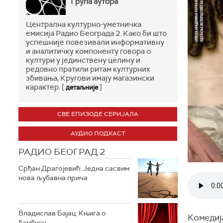
Група аутора
Централна културно-уметничка
емисија Радио Београда 2. Како би што
успешније повезивали информативну
и аналитичку компоненту говора о
култури у јединствену целину и
редовно пратили ритам културних
збивања, Кругови имају магазински
карактер. [
]
детаљније
СВЕ ЕПИЗОДЕ СЕРИЈАЛА
АУДИО ПОДКАСТ
РАДИО БЕОГРАД 2
Срђан Драгојевић: Једна сасвим
нова љубавна прича
Владислав Бајац: Књига о
Комедиј
бамбусу