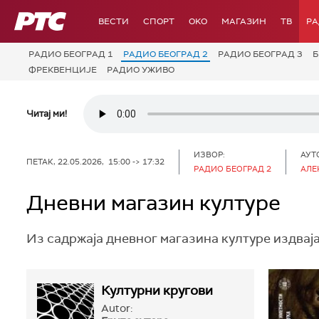
РТС
ВЕСТИ
СПОРТ
OKO
МАГАЗИН
ТВ
Р
РАДИО БЕОГРАД 1
РАДИО БЕОГРАД 2
РАДИО БЕОГРАД 3
Б
ФРЕКВЕНЦИЈЕ
РАДИО УЖИВО
Читај ми!
ИЗВОР:
АУТ
ПЕТАК, 22.05.2026, 15:00 -> 17:32
РАДИО БЕОГРАД 2
АЛЕ
Дневни магазин културе
Из садржаја дневног магазина културе издвај
Културни кругови
Autor: