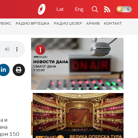
Lat
Eng
УБОКС
РАДИО ВРТЕШКА
РАДИО ЏЕЗЕР
АРХИВ
КОНТАКТ
а и
ана
дом 150