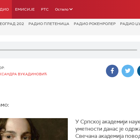
АДИО
ЕМИСИЈЕ
РТС
Остало
ЕОГРАД 202
РАДИО ПЛЕТЕНИЦА
РАДИО РОКЕНРОЛЕР
РАДИО Џ
ОР:
КСАНДРА ВУКАДИНОВИЋ
амо:
У Српској академији наук
уметности данас је одрж
Свечана академија пово