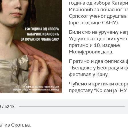
година од избора Катар
Ивановић за почасног ч
Српског ученог друштва
(претходнице САНУ).
Били смо на уручењу наг
Удружења сценских уметн
пратимо и 18. издање
Молијерових дана.
Пратимо и два филмска 
- Белдокс у Београду и 
фестивал у Кану.
Чућемо и критички осврт
представу “Ко сам ја” НУ
а” из Скопља.