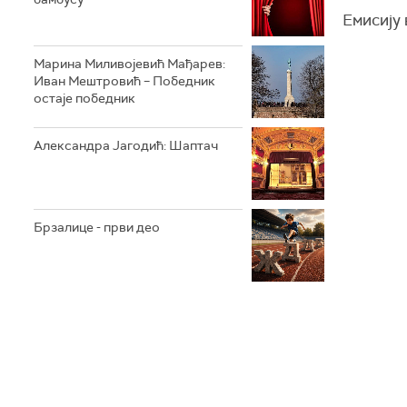
Емисију
Марина Миливојевић Мађарев:
Иван Мештровић – Победник
остаје победник
Александра Јагодић: Шаптач
Брзалице - први део