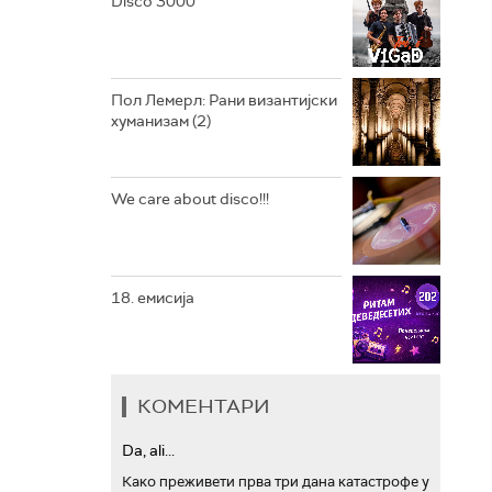
Disco 3000
АРХИВ
Пол Лемерл: Рани византијски
хуманизам (2)
We care about disco!!!
18. емисија
КОМЕНТАРИ
Da, ali...
Како преживети прва три дана катастрофе у