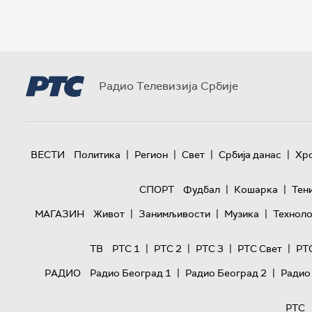
Радио Телевизија Србије
|
|
|
|
ВЕСТИ
Политика
Регион
Свет
Србија данас
Хр
|
|
СПОРТ
Фудбал
Кошарка
Тен
|
|
|
МАГАЗИН
Живот
Занимљивости
Музика
Техноло
|
|
|
|
ТВ
РТС 1
РТС 2
РТС 3
РТС Свет
РТ
|
|
РАДИО
Радио Београд 1
Радио Београд 2
Радио
РТС