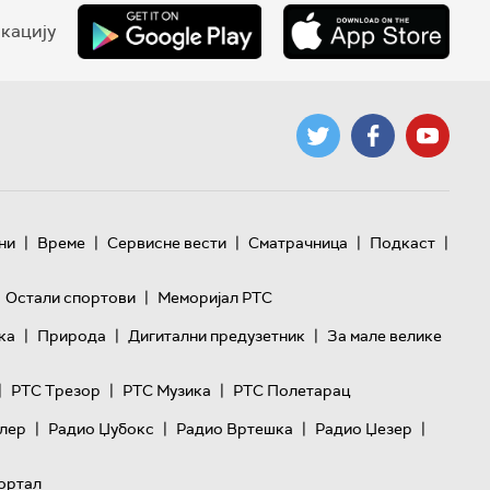
кацију
|
|
|
|
|
ни
Време
Сервисне вести
Сматрачница
Подкаст
|
Остали спортови
Меморијал РТС
|
|
|
ка
Природа
Дигитални предузетник
За мале велике
|
|
|
РТС Трезор
РТС Музика
РТС Полетарац
|
|
|
|
лер
Радио Џубокс
Радио Вртешка
Радио Џезер
ортал