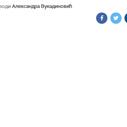
 води
Александра Вукадиновић