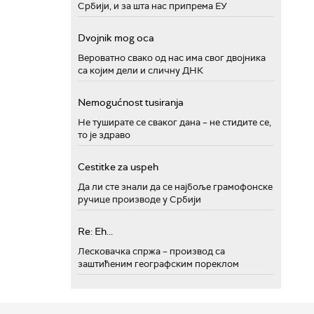
Србији, и за шта нас припрема ЕУ
Dvojnik mog oca
Вероватно свако од нас има свог двојника
са којим дели и сличну ДНК
Nemogućnost tusiranja
Не туширате се сваког дана – не стидите се,
то је здраво
Cestitke za uspeh
Да ли сте знали да се најбоље грамофонске
ручице производе у Србији
Re: Eh...
Лесковачка спржа – производ са
заштићеним географским пореклом