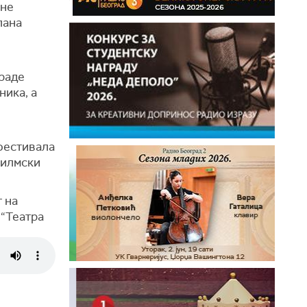
ине
лана
раде
ика, а
фестивала
филмски
 на
 “Театра