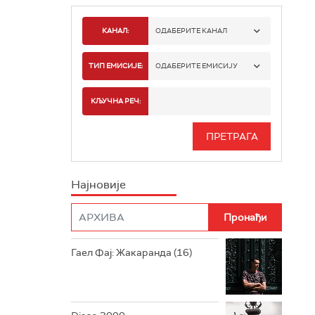
КАНАЛ:
ОДАБЕРИТЕ КАНАЛ
РАДИО БЕОГРАД 1
ТИП ЕМИСИЈЕ:
ОДАБЕРИТЕ ЕМИСИЈУ
РАДИО БЕОГРАД 2
СПОРТ
КЉУЧНА РЕЧ:
РАДИО БЕОГРАД 3
СЕРИЈА
БЕОГРАД 202
ИНФО
Најновије
РАДИО ПЛЕТЕНИЦА
ФИЛМ
РАДИО РОКЕНРОЛЕР
РАДИО ЏУБОКС
Гаел Фај: Жакаранда (16)
РАДИО ВРТЕШКА
РАДИО ЏЕЗЕР