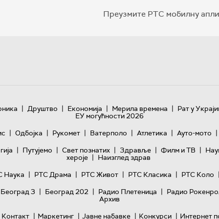
Преузмите РТС мобилну апли
|
|
|
|
оника
Друштво
Економија
Мерила времена
Рат у Украји
ЕУ могућности 2026
|
|
|
|
|
|
ис
Одбојка
Рукомет
Ватерполо
Атлетика
Ауто-мото
|
|
|
|
|
гијa
Путујемо
Свет познатих
Здравље
Филм и ТВ
Нау
|
хероје
Наизглед здрав
|
|
|
|
С Наука
РТС Драма
РТС Живот
РТС Класика
РТС Коло
|
|
|
 Београд 3
Београд 202
Радио Плетеница
Радио Рокенро
Архив
|
|
|
|
Контакт
Маркетинг
Јавне набавке
Конкурси
Интернет п