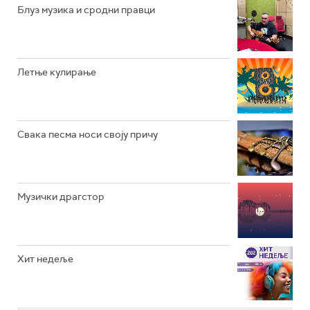
РАДИО ЏУБОКС
Блуз музика и сродни правци
РАДИО ВРТЕШКА
РАДИО ЏЕЗЕР
Летње кулирање
АРХИВ
Свака песма носи своју причу
Музички драгстор
Хит недеље