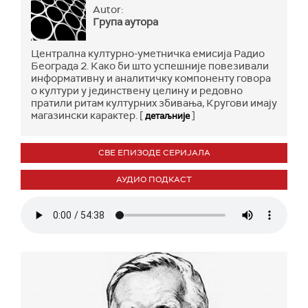
Autor:
Група аутора
Централна културно-уметничка емисија Радио
Београда 2. Како би што успешније повезивали
информативну и аналитичку компоненту говора
о култури у јединствену целину и редовно
пратили ритам културних збивања, Кругови имају
магазински карактер. [
]
детаљније
СВЕ ЕПИЗОДЕ СЕРИЈАЛА
АУДИО ПОДКАСТ