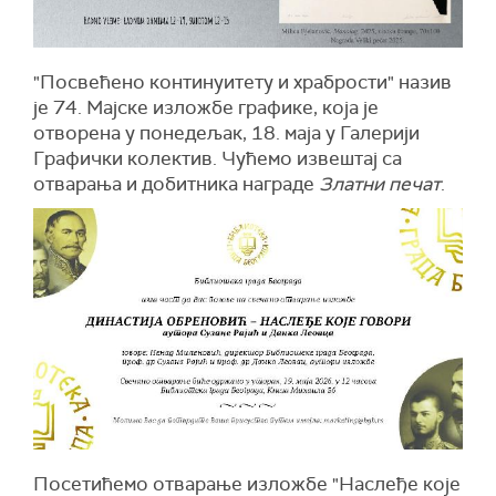
"Посвећено континуитету и храбрости" назив
је 74. Мајске изложбе графике, која је
отворена у понедељак, 18. маја у Галерији
Графички колектив. Чућемо извештај са
отварања и добитника награде
Златни печат
.
Посетићемо отварање изложбе "Наслеђе које