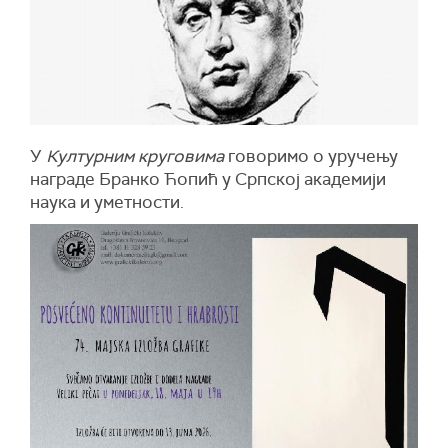
У
Културним круговима
говоримо о уручењу
награде Бранко Ћопић у Српској академији
наука и уметности.