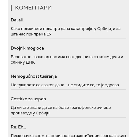
КОМЕНТАРИ
Da, ali...
Како преживети прва три дана катастрофе у Србији, и за
шта нас припрема ЕУ
Dvojnik mog oca
Вероватно свако од нас има свог двојника са којим дели и
сличну ДНК
Nemogućnost tusiranja
Не туширате се сваког дана – не стидите се, то је здраво
Cestitke za uspeh
Да ли сте знали да се најбоље грамофонске ручице
производе у Србији
Re: Eh...
Лесковачка спржа – производ са заштићеним географским