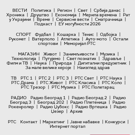
|
|
|
|
ВЕСТИ
Политика
Регион
Свет
Србија данас
|
|
|
|
Хроника
Друштво
Економија
Мерила времена
Рат
|
|
|
|
у Украјини
Време
Сервисне вести
Сматрачница
|
Подкаст
ЕУ могућности 2026
|
|
|
|
СПОРТ
Фудбал
Кошарка
Тенис
Одбојка
|
|
|
|
Рукомет
Ватерполо
Атлетика
Ауто-мото
Остали
|
спортови
Меморијал РТС
|
|
|
МАГАЗИН
Живот
Занимљивости
Музика
|
|
|
|
Технологијa
Путујемо
Свет познатих
Здравље
|
|
|
|
Филм и ТВ
Наука
Природа
Дигитални предузетник
|
За мале велике хероје
Наизглед здрав
|
|
|
|
|
ТВ
РТС 1
РТС 2
РТС 3
РТС Свет
РТС Наука
|
|
|
|
РТС Драма
РТС Живот
РТС Класика
РТС Коло
|
|
РТС Трезор
РТС Музика
РТС Полетарац
|
|
РАДИО
Радио Београд 1
Радио Београд 2
Радио
|
|
|
Београд 3
Београд 202
Радио Плетеница
Радио
|
|
|
Рокенролер
Радио Џубокс
Радио Вртешка
Радио
|
Џезер
Архив
|
|
|
|
РТС
Контакт
Маркетинг
Јавне набавке
Конкурси
Интернет портал