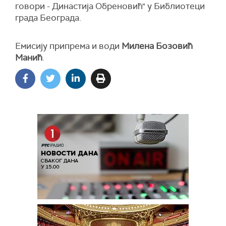
говори - Династија Обреновић" у Библиотеци
града Београда.
Емисију припрема и води
Милена Бозовић
Манић
.