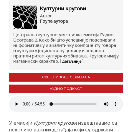
Културни кругови
Autor:
Група аутора
Централна културно-уметничка емисија Радио
Београда 2. Како би што успешније повезивали
информативну и аналитичку компоненту говора
о култури у јединствену целину и редовно
пратили ритам културних збивања, Кругови имају
магазински карактер. [
]
детаљније
СВЕ ЕПИЗОДЕ СЕРИЈАЛА
АУДИО ПОДКАСТ
У емисији
Културни кругови
извештавамо са
неколико важних догађаја који су одржани