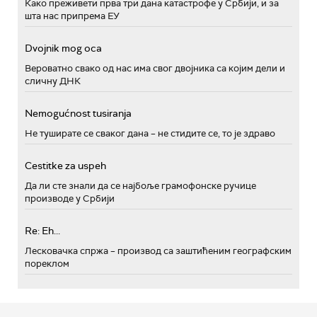
Како преживети прва три дана катастрофе у Србији, и за
шта нас припрема ЕУ
Dvojnik mog oca
Вероватно свако од нас има свог двојника са којим дели и
сличну ДНК
Nemogućnost tusiranja
Не туширате се сваког дана – не стидите се, то је здраво
Cestitke za uspeh
Да ли сте знали да се најбоље грамофонске ручице
производе у Србији
Re: Eh...
Лесковачка спржа – производ са заштићеним географским
пореклом