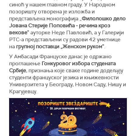
синоћ у нашем главном граду. У Народном
позоришту отворена је изложба и
представљена монографија „
Филолошко дело
Јована Стерије Поповића
‒
речима кроз
векове
”
ауторке Неде Павловић, а у Галерији
РТС-а представљени су радови 42 уметнице
на
групној поставци „Женском руком”
.
У Амбасади Француске данас је одржано
проглашење
Гонкуровог избора студената
Србије
, признања које сваке године додељују
студенти француског језика и књижевности
Универзитета у Београду, Новом Саду, Нишу и
Крагујевцу.