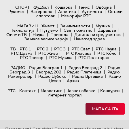
|
|
|
|
СПОРТ
Фудбал
Кошарка
Тенис
Одбојка
|
|
|
|
Рукомет
Ватерполо
Атлетика
Ауто-мото
Остали
|
спортови
Меморијал РТС
|
|
|
МАГАЗИН
Живот
Занимљивости
Музика
|
|
|
|
Технологијa
Путујемо
Свет познатих
Здравље
|
|
|
|
Филм и ТВ
Наука
Природа
Дигитални предузетник
|
За мале велике хероје
Наизглед здрав
|
|
|
|
|
ТВ
РТС 1
РТС 2
РТС 3
РТС Свет
РТС Наука
|
|
|
|
РТС Драма
РТС Живот
РТС Класика
РТС Коло
|
|
РТС Трезор
РТС Музика
РТС Полетарац
|
|
РАДИО
Радио Београд 1
Радио Београд 2
Радио
|
|
|
Београд 3
Београд 202
Радио Плетеница
Радио
|
|
|
Рокенролер
Радио Џубокс
Радио Вртешка
Радио
|
Џезер
Архив
|
|
|
|
РТС
Контакт
Маркетинг
Јавне набавке
Конкурси
Интернет портал
МАПА САЈТА