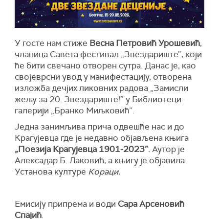
У госте нам стиже
Весна Петровић Урошевић
,
чланица Савета фестивал „Звездариште”, који
ће бити свечано отворен сутра. Данас је, као
својеврсни увод у манифестацију, отворена
изложба дечјих ликовних радова „Замисли
жељу за 20. Звездариште!” у Библиотеци-
галерији „Бранко Миљковић”.
Једна занимљива прича одвешће нас и до
Крагујевца где је недавно објављена књига
„
Поезија Крагујевца 1901
‒
2023
”
.
Аутор је
Алексадар Б. Лаковић, а књигу је објавила
Установа културе
Кораци.
Емисију припрема и води
Сара Арсеновић
Спајић
.