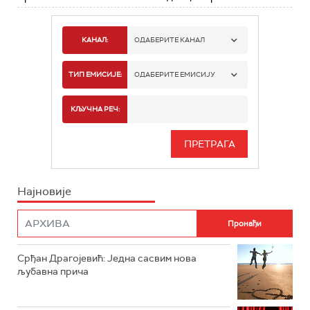
КАНАЛ:
ОДАБЕРИТЕ КАНАЛ
РАДИО БЕОГРАД 1
ТИП ЕМИСИЈЕ:
ОДАБЕРИТЕ ЕМИСИЈУ
РАДИО БЕОГРАД 2
СПОРТ
КЉУЧНА РЕЧ:
РАДИО БЕОГРАД 3
СЕРИЈА
БЕОГРАД 202
ИНФО
Најновије
РАДИО ПЛЕТЕНИЦА
ФИЛМ
РАДИО РОКЕНРОЛЕР
РАДИО ЏУБОКС
Срђан Драгојевић: Једна сасвим нова
љубавна прича
РАДИО ВРТЕШКА