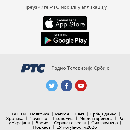
Преузмите РТС мобилну апликацију
Радио Телевизија Србије
|
|
|
|
ВЕСТИ
Политика
Регион
Свет
Србија данас
|
|
|
|
Хроника
Друштво
Економија
Мерила времена
Рат
|
|
|
|
у Украјини
Време
Сервисне вести
Сматрачница
|
Подкаст
ЕУ могућности 2026