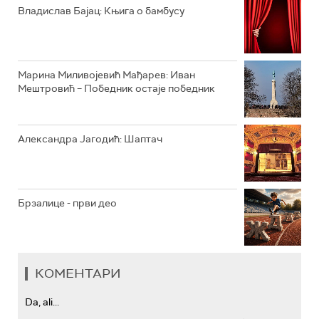
РАДИО ЏЕЗЕР
Владислав Бајац: Књига о бамбусу
АРХИВ
Марина Миливојевић Мађарев: Иван
Мештровић – Победник остаје победник
Александра Јагодић: Шаптач
Брзалице - први део
КОМЕНТАРИ
Da, ali...