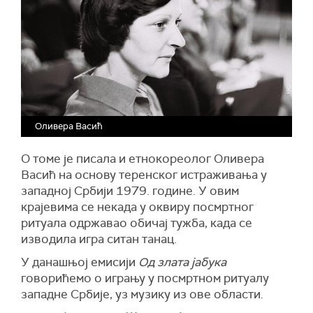
Оливера Васић
О томе је писала и етнокореолог Оливера
Васић на основу теренског истраживања у
западној Србији 1979. године. У овим
крајевима се некада у оквиру посмртног
ритуала одржавао обичај тужба, када се
изводила игра ситан танац.
У данашњој емисији
Од злата јабука
говорићемо о игрању у посмртном ритуалу
западне Србије, уз музику из ове области.