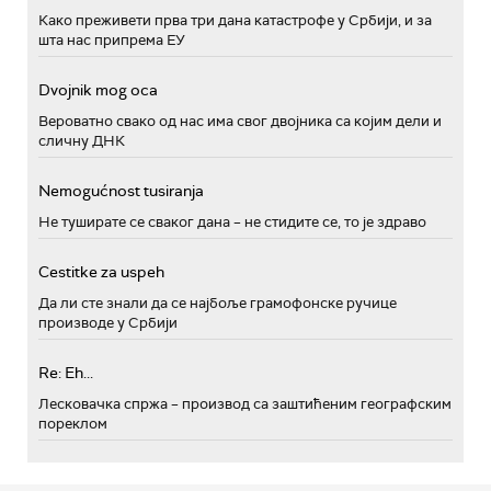
Како преживети прва три дана катастрофе у Србији, и за
шта нас припрема ЕУ
Dvojnik mog oca
Вероватно свако од нас има свог двојника са којим дели и
сличну ДНК
Nemogućnost tusiranja
Не туширате се сваког дана – не стидите се, то је здраво
Cestitke za uspeh
Да ли сте знали да се најбоље грамофонске ручице
производе у Србији
Re: Eh...
Лесковачка спржа – производ са заштићеним географским
пореклом