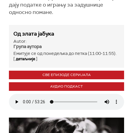
дају податке о игрању за задушнице
односно помане.
Од злата јабука
Autor:
Група аутора
Емитује се од понедељка до петка (11:00-11:55).
[
]
детаљније
СВЕ ЕПИЗОДЕ СЕРИЈАЛА
АУДИО ПОДКАСТ