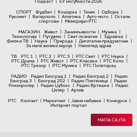
|
Подкаст
ЕУ могућности 2026
|
|
|
|
СПОРТ
Фудбал
Кошарка
Тенис
Одбојка
|
|
|
|
Рукомет
Ватерполо
Атлетика
Ауто-мото
Остали
|
спортови
Меморијал РТС
|
|
|
МАГАЗИН
Живот
Занимљивости
Музика
|
|
|
|
Технологијa
Путујемо
Свет познатих
Здравље
|
|
|
|
Филм и ТВ
Наука
Природа
Дигитални предузетник
|
За мале велике хероје
Наизглед здрав
|
|
|
|
|
ТВ
РТС 1
РТС 2
РТС 3
РТС Свет
РТС Наука
|
|
|
|
РТС Драма
РТС Живот
РТС Класика
РТС Коло
|
|
РТС Трезор
РТС Музика
РТС Полетарац
|
|
РАДИО
Радио Београд 1
Радио Београд 2
Радио
|
|
|
Београд 3
Београд 202
Радио Плетеница
Радио
|
|
|
Рокенролер
Радио Џубокс
Радио Вртешка
Радио
|
Џезер
Архив
|
|
|
|
РТС
Контакт
Маркетинг
Јавне набавке
Конкурси
Интернет портал
МАПА САЈТА