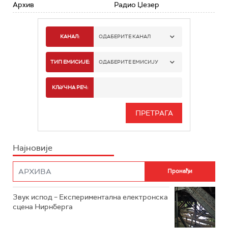
Архив
Радио Џезер
КАНАЛ:
ОДАБЕРИТЕ КАНАЛ
РАДИО БЕОГРАД 1
ТИП ЕМИСИЈЕ:
ОДАБЕРИТЕ ЕМИСИЈУ
РАДИО БЕОГРАД 2
СПОРТ
КЉУЧНА РЕЧ:
РАДИО БЕОГРАД 3
СЕРИЈА
БЕОГРАД 202
ИНФО
Најновије
РАДИО ПЛЕТЕНИЦА
ФИЛМ
РАДИО РОКЕНРОЛЕР
РАДИО ЏУБОКС
Звук испод – Експериментална електронска
сцена Нирнберга
РАДИО ВРТЕШКА