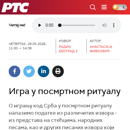
РТС
Читај ми!
ИЗВОР:
АУТОР:
ЧЕТВРТАК, 28.05.2026,
РАДИО
АНАСТАСИЈА
11:00 -> 14:38
БЕОГРАД 2
ЖИВКОВИЋ
Игра у посмртном ритуалу
О игрању код Срба у посмртном ритуалу
налазимо податке из различитих извора ‒
из представа на стећцима, народних
песама, као и других писаних извора који