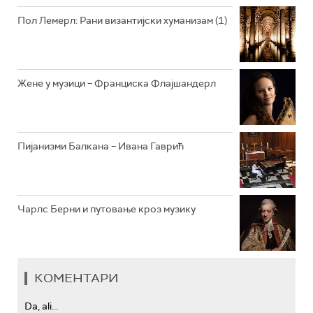
РАДИО ЏЕЗЕР
Пол Лемерл: Рани византијски хуманизам (1)
АРХИВ
Жене у музици – Франциска Флајшандерл
Пијанизми Балкана – Ивана Гаврић
Чарлс Берни и путовање кроз музику
КОМЕНТАРИ
Da, ali...