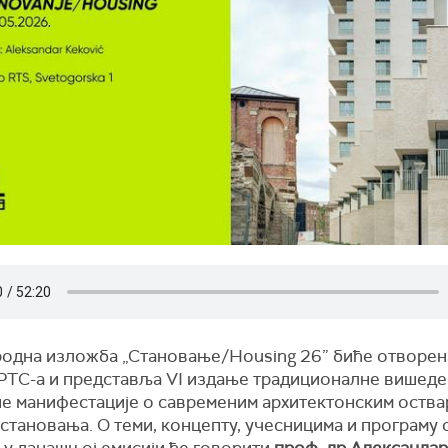
одна изложба „Становање/Housing 26” биће отворен
 РТС-а и представља VI издање традиционалне вишеде
не манифестације о савременим архитектонским оств
становања. О теми, концепту, учесницима и програму 
 у данашњој емисији ће говорити
проф. др Александа