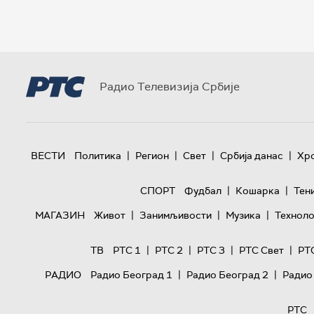
Радио Телевизија Србије
|
|
|
|
ВЕСТИ
Политика
Регион
Свет
Србија данас
Хр
|
|
СПОРТ
Фудбал
Кошарка
Тен
|
|
|
МАГАЗИН
Живот
Занимљивости
Музика
Техноло
|
|
|
|
ТВ
РТС 1
РТС 2
РТС 3
РТС Свет
РТ
|
|
РАДИО
Радио Београд 1
Радио Београд 2
Радио
РТС