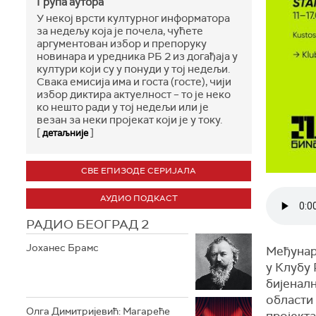
Група аутора
У некој врсти културног информатора
за недељу која је почела, чућете
аргументован избор и препоруку
новинара и уредника РБ 2 из догађаја у
култури који су у понуди у тој недељи.
Свака емисија има и госта (госте), чији
избор диктира актуелност – то је неко
ко нешто ради у тој недељи или је
везан за неки пројекат који је у току.
[
]
детаљније
СВЕ ЕПИЗОДЕ СЕРИЈАЛА
АУДИО ПОДКАСТ
РАДИО БЕОГРАД 2
Јоханес Брамс
Међунар
у Клубу
бијенал
области 
Олга Димитријевић: Магареће
пројекта