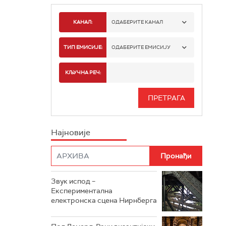
КАНАЛ:
ОДАБЕРИТЕ КАНАЛ
РАДИО БЕОГРАД 1
ТИП ЕМИСИЈЕ:
ОДАБЕРИТЕ ЕМИСИЈУ
РАДИО БЕОГРАД 2
СПОРТ
КЉУЧНА РЕЧ:
РАДИО БЕОГРАД 3
СЕРИЈА
БЕОГРАД 202
ИНФО
Најновије
РАДИО ПЛЕТЕНИЦА
ФИЛМ
РАДИО РОКЕНРОЛЕР
РАДИО ЏУБОКС
Звук испод –
Експериментална
РАДИО ВРТЕШКА
електронска сцена Нирнберга
РАДИО ЏЕЗЕР