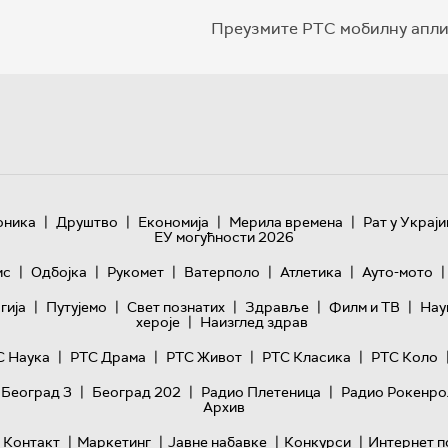
Преузмите РТС мобилну апли
|
|
|
|
оника
Друштво
Економија
Мерила времена
Рат у Украји
ЕУ могућности 2026
|
|
|
|
|
|
ис
Одбојка
Рукомет
Ватерполо
Атлетика
Ауто-мото
|
|
|
|
|
гијa
Путујемо
Свет познатих
Здравље
Филм и ТВ
Нау
|
хероје
Наизглед здрав
|
|
|
|
С Наука
РТС Драма
РТС Живот
РТС Класика
РТС Коло
|
|
|
 Београд 3
Београд 202
Радио Плетеница
Радио Рокенро
Архив
|
|
|
|
Контакт
Маркетинг
Јавне набавке
Конкурси
Интернет п