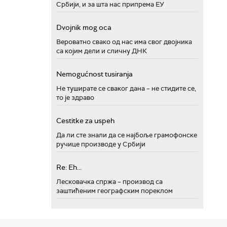
Србији, и за шта нас припрема ЕУ
Dvojnik mog oca
Вероватно свако од нас има свог двојника
са којим дели и сличну ДНК
Nemogućnost tusiranja
Не туширате се сваког дана – не стидите се,
то је здраво
Cestitke za uspeh
Да ли сте знали да се најбоље грамофонске
ручице производе у Србији
Re: Eh...
Лесковачка спржа – производ са
заштићеним географским пореклом