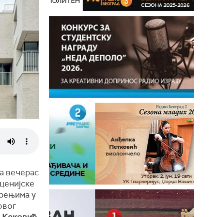
а вечерас
ценијске
арењима у
овог
р Кековић
,