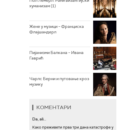
Пол Лемерл: Рани византијски
хуманизам (1)
АРХИВ
Жене у музици – Франциска
Флајшандерл
Пијанизми Балкана – Ивана
Гаврић
Чарлс Берни и путовање кроз
музику
КОМЕНТАРИ
Da, ali...
Како преживети прва три дана катастрофе у