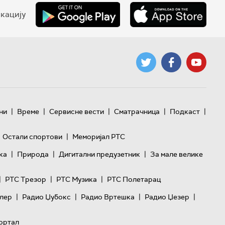
кацију
|
|
|
|
|
ни
Време
Сервисне вести
Сматрачница
Подкаст
|
Остали спортови
Меморијал РТС
|
|
|
ка
Природа
Дигитални предузетник
За мале велике
|
|
|
РТС Трезор
РТС Музика
РТС Полетарац
|
|
|
|
лер
Радио Џубокс
Радио Вртешка
Радио Џезер
ортал