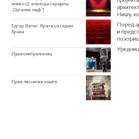
млеко (2. епизода серијала
архитек
„Органик лајф”)
Нишу, ко
Поред а
Едгар Валас: Врата са седам
и предс
брава
позориш
Уредниц
Пушкомитраљезац
Прве песничке књиге