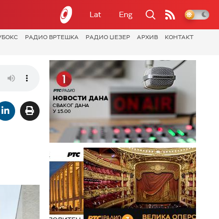
Lat
Eng
УБОКС
РАДИО ВРТЕШКА
РАДИО ЏЕЗЕР
АРХИВ
КОНТАКТ