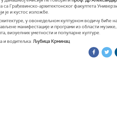
та са Грађевинско-архитектонског факултета Универзи
ји је и кустос изложбе.
рхитектуре, у овонедељном културном водичу биће н
тављене манифестације и програми из области музике,
та, визуелних уметности и популарне културе.
а и водитељка:
Љубица Крминац