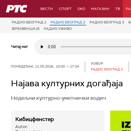
РТС
ВЕСТИ
СПОРТ
OKO
МАГАЗИН
ТВ
Р
РАДИО БЕОГРАД 1
РАДИО БЕОГРАД 2
РАДИО БЕОГРАД 3
Б
ФРЕКВЕНЦИЈЕ
РАДИО УЖИВО
Читај ми!
ИЗВОР:
ПОНЕДЕЉАК, 11.05.2026, 10:00 -> 17:24
РАДИО БЕОГРАД 2
Најава културних догађаја
Недељни културно-уметнички водич
Кибицфенстер
Autor: