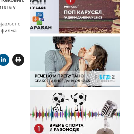
тета у
ајављене
 филма,