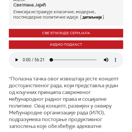
Светлана Јајић
Емисија истражује класичне, модерне,
постмодерне политичке идеје. [
]
детаљније
СВЕ ЕПИЗОДЕ СЕРИЈАЛА
АУДИО ПОДКАСТ
"Полазна тачка овог извештаја јесте концепт
достојанственог рада, који представља један
од кључних принципа савременог
међународног радног права и социјалне
политике. Овај концепт, развијен у оквиру
Међународне организације рада (ИЛО),
подразумева постојање продуктивног
запослења које обезбеђује адекватне