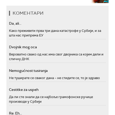
КОМЕНТАРИ
Da, ali...
Како преживети прва три дана катастрофе у Србији, и за
шта нас припрема ЕУ
Dvojnik mog oca
Вероватно свако од нас има свог двојника са којим дели и
сличну ДНК
Nemogućnost tusiranja
Не туширате се сваког дана – не стидите се, то је здраво
Cestitke za uspeh
Да ли сте знали да се најбоље грамофонске ручице
производе у Србији
Re: Eh...