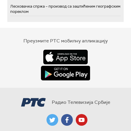
Лесковачка спржа – производ са заштићеним географским
пореклом
Преузмите РТС мобилну апликацију
Радио Телевизија Србије