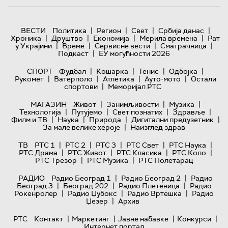
|
|
|
|
ВЕСТИ
Политика
Регион
Свет
Србија данас
|
|
|
|
Хроника
Друштво
Економија
Мерила времена
Рат
|
|
|
|
у Украјини
Време
Сервисне вести
Сматрачница
|
Подкаст
ЕУ могућности 2026
|
|
|
|
СПОРТ
Фудбал
Кошарка
Тенис
Одбојка
|
|
|
|
Рукомет
Ватерполо
Атлетика
Ауто-мото
Остали
|
спортови
Меморијал РТС
|
|
|
МАГАЗИН
Живот
Занимљивости
Музика
|
|
|
|
Технологијa
Путујемо
Свет познатих
Здравље
|
|
|
|
Филм и ТВ
Наука
Природа
Дигитални предузетник
|
За мале велике хероје
Наизглед здрав
|
|
|
|
|
ТВ
РТС 1
РТС 2
РТС 3
РТС Свет
РТС Наука
|
|
|
|
РТС Драма
РТС Живот
РТС Класика
РТС Коло
|
|
РТС Трезор
РТС Музика
РТС Полетарац
|
|
РАДИО
Радио Београд 1
Радио Београд 2
Радио
|
|
|
Београд 3
Београд 202
Радио Плетеница
Радио
|
|
|
Рокенролер
Радио Џубокс
Радио Вртешка
Радио
|
Џезер
Архив
|
|
|
|
РТС
Контакт
Маркетинг
Јавне набавке
Конкурси
Интернет портал