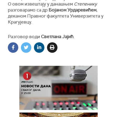
О овом извештају у данашњем
Степенику
разговарамо са др
Бојаном Урдаревићем
,
деканом Правног факултета Универзитета у
Крагујевцу.
Разговор води
Светлана Јајић
.