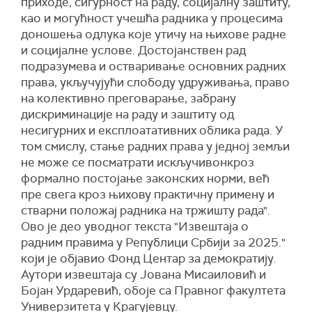
приходе, сигурност на раду, социјалну заштиту,
као и могућност учешћа радника у процесима
доношења одлука које утичу на њихове радне
и социјалне услове. Достојанствен рад
подразумева и остваривање основних радних
права, укључујући слободу удруживања, право
на колективно преговарање, забрану
дискриминације на раду и заштиту од
несигурних и експлоатативних облика рада. У
том смислу, стање радних права у једној земљи
не може се посматрати искључивонкроз
формално постојање законских норми, већ
пре свега кроз њихову практичну примену и
стварни положај радника на тржишту рада".
Ово је део уводног текста "Извештаја о
радним правима у Републици Србији за 2025."
који је објавио Фонд Центар за демократију.
Аутори извештаја су Јована Мисаиловић и
Бојан Урдаревић, обоје са Правног факултета
Универзитета у Крагујевцу.