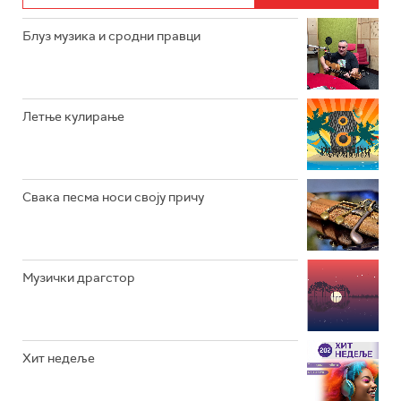
РАДИО ЏУБОКС
Блуз музика и сродни правци
РАДИО ВРТЕШКА
РАДИО ЏЕЗЕР
Летње кулирање
АРХИВ
Свака песма носи своју причу
Музички драгстор
Хит недеље