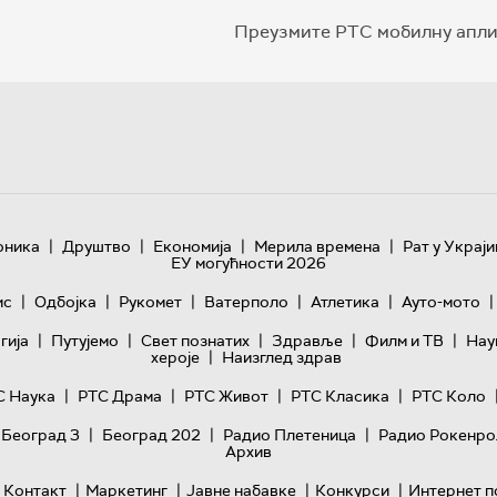
Преузмите РТС мобилну апли
|
|
|
|
оника
Друштво
Економија
Мерила времена
Рат у Украји
ЕУ могућности 2026
|
|
|
|
|
|
ис
Одбојка
Рукомет
Ватерполо
Атлетика
Ауто-мото
|
|
|
|
|
гијa
Путујемо
Свет познатих
Здравље
Филм и ТВ
Нау
|
хероје
Наизглед здрав
|
|
|
|
С Наука
РТС Драма
РТС Живот
РТС Класика
РТС Коло
|
|
|
 Београд 3
Београд 202
Радио Плетеница
Радио Рокенро
Архив
|
|
|
|
Контакт
Маркетинг
Јавне набавке
Конкурси
Интернет п