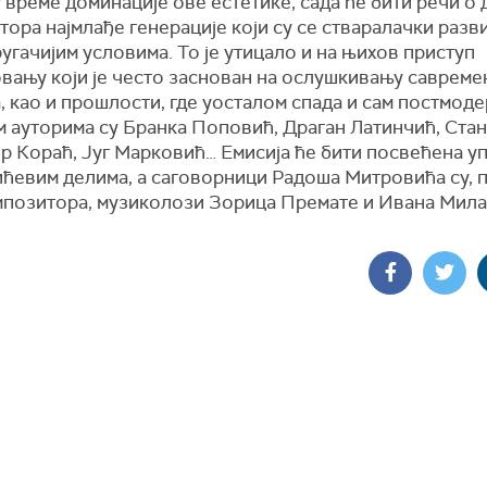
 време доминације ове естетике, сада ће бити речи о
ора најмлађе генерације који су се стваралачки разви
угачијим условима. То је утицало и на њихов приступ
вању који је често заснован на ослушкивању савреме
, као и прошлости, где уосталом спада и сам постмод
м ауторима су Бранка Поповић, Драган Латинчић, Ста
р Кораћ, Југ Марковић… Емисија ће бити посвећена у
ћевим делима, а саговорници Радоша Митровића су, 
мпозитора, музиколози Зорица Премате и Ивана Мил