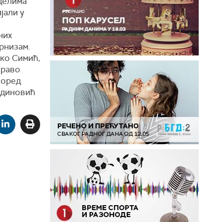
 делима
јали у
них
ернизам.
нко Симић,
право
поред
адиновић