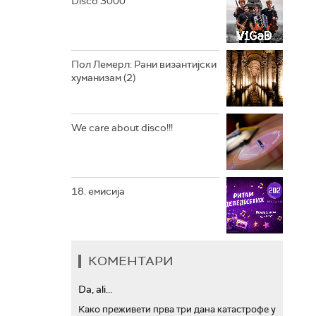
Disco 3000
АРХИВ
Пол Лемерл: Рани византијски
хуманизам (2)
We care about disco!!!
18. емисија
КОМЕНТАРИ
Da, ali...
Како преживети прва три дана катастрофе у