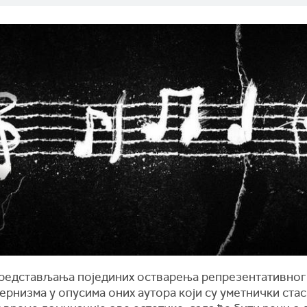
редстављања појединих остварења репрезентативног
рнизма у опусима оних аутора који су уметнички ста