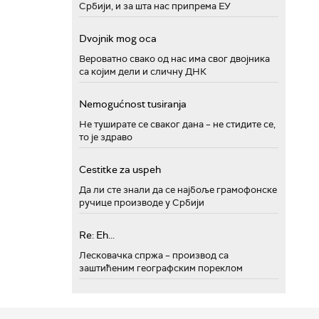
Србији, и за шта нас припрема ЕУ
Dvojnik mog oca
Вероватно свако од нас има свог двојника
са којим дели и сличну ДНК
Nemogućnost tusiranja
Не туширате се сваког дана – не стидите се,
то је здраво
Cestitke za uspeh
Да ли сте знали да се најбоље грамофонске
ручице производе у Србији
Re: Eh...
Лесковачка спржа – производ са
заштићеним географским пореклом