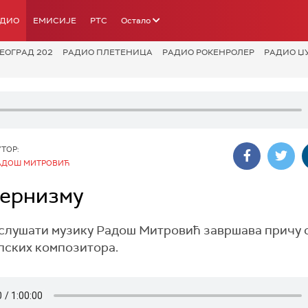
АДИО
ЕМИСИЈЕ
РТС
Остало
ЕОГРАД 202
РАДИО ПЛЕТЕНИЦА
РАДИО РОКЕНРОЛЕР
РАДИО Џ
УТОР:
АДОШ МИТРОВИЋ
дернизму
 слушати музику Радош Митровић завршава причу 
пских композитора.