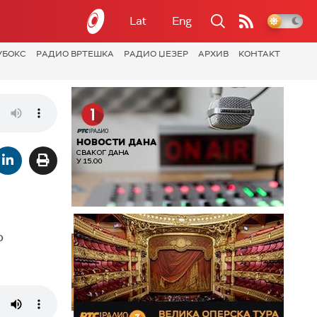
Lat
Eng
УБОКС
РАДИО ВРТЕШКА
РАДИО ЏЕЗЕР
АРХИВ
КОНТАКТ
о