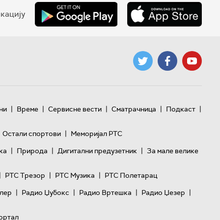
кацију
|
|
|
|
|
ни
Време
Сервисне вести
Сматрачница
Подкаст
|
Остали спортови
Меморијал РТС
|
|
|
ка
Природа
Дигитални предузетник
За мале велике
|
|
|
РТС Трезор
РТС Музика
РТС Полетарац
|
|
|
|
лер
Радио Џубокс
Радио Вртешка
Радио Џезер
ортал