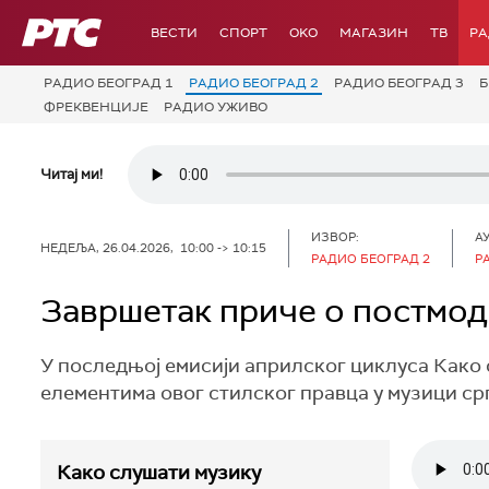
РТС
ВЕСТИ
СПОРТ
OKO
МАГАЗИН
ТВ
Р
РАДИО БЕОГРАД 1
РАДИО БЕОГРАД 2
РАДИО БЕОГРАД 3
Б
ФРЕКВЕНЦИЈЕ
РАДИО УЖИВО
Читај ми!
ИЗВОР:
А
НЕДЕЉА, 26.04.2026, 10:00 -> 10:15
РАДИО БЕОГРАД 2
Р
Завршетак приче о постмо
У последњој емисији априлског циклуса Како
елементима овог стилског правца у музици ср
Како слушати музику