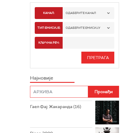
КАНАЛ:
ОДАБЕРИТЕ КАНАЛ
РАДИО БЕОГРАД 1
ТИП ЕМИСИЈЕ:
ОДАБЕРИТЕ ЕМИСИЈУ
РАДИО БЕОГРАД 2
СПОРТ
КЉУЧНА РЕЧ:
РАДИО БЕОГРАД 3
СЕРИЈА
БЕОГРАД 202
ИНФО
Најновије
РАДИО ПЛЕТЕНИЦА
ФИЛМ
РАДИО РОКЕНРОЛЕР
РАДИО ЏУБОКС
Гаел Фај: Жакаранда (16)
РАДИО ВРТЕШКА
РАДИО ЏЕЗЕР