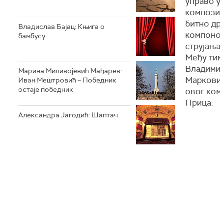
управо у
композит
битно др
Владислав Бајац: Књига о
компоно
бамбусу
струјања
Међу ти
Владими
Марина Миливојевић Мађарев:
Маркови
Иван Мештровић – Победник
остаје победник
овог ко
Прица.
Александра Јагодић: Шаптач