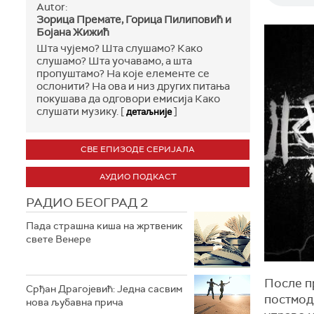
Autor:
Зорица Премате, Горица Пилиповић и
Бојана Жижић
Шта чујемо? Шта слушамо? Како
слушамо? Шта уочавамо, а шта
пропуштамо? На које елементе се
ослонити? На ова и низ других питања
покушава да одговори емисија Како
слушати музику. [
]
детаљније
СВЕ ЕПИЗОДЕ СЕРИЈАЛА
АУДИО ПОДКАСТ
РАДИО БЕОГРАД 2
Пада страшна киша на жртвеник
свете Венере
После п
Срђан Драгојевић: Једна сасвим
постмоде
нова љубавна прича