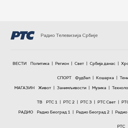
Радио Телевизија Србије
|
|
|
|
ВЕСТИ
Политика
Регион
Свет
Србија данас
Хр
|
|
СПОРТ
Фудбал
Кошарка
Тен
|
|
|
МАГАЗИН
Живот
Занимљивости
Музика
Техноло
|
|
|
|
ТВ
РТС 1
РТС 2
РТС 3
РТС Свет
РТ
|
|
РАДИО
Радио Београд 1
Радио Београд 2
Радио
РТС