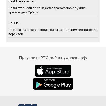
Cestitke za uspeh
Да ли сте знали да се најбоље грамофонске ручице
производе у Србији
Re: Eh...
Лесковачка спржа – производ са заштићеним географским
пореклом
Преузмите РТС мобилну апликацију