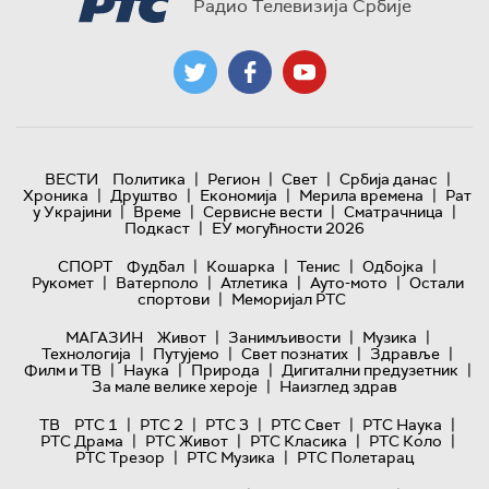
Радио Телевизија Србије
|
|
|
|
ВЕСТИ
Политика
Регион
Свет
Србија данас
|
|
|
|
Хроника
Друштво
Економија
Мерила времена
Рат
|
|
|
|
у Украјини
Време
Сервисне вести
Сматрачница
|
Подкаст
ЕУ могућности 2026
|
|
|
|
СПОРТ
Фудбал
Кошарка
Тенис
Одбојка
|
|
|
|
Рукомет
Ватерполо
Атлетика
Ауто-мото
Остали
|
спортови
Меморијал РТС
|
|
|
МАГАЗИН
Живот
Занимљивости
Музика
|
|
|
|
Технологијa
Путујемо
Свет познатих
Здравље
|
|
|
|
Филм и ТВ
Наука
Природа
Дигитални предузетник
|
За мале велике хероје
Наизглед здрав
|
|
|
|
|
ТВ
РТС 1
РТС 2
РТС 3
РТС Свет
РТС Наука
|
|
|
|
РТС Драма
РТС Живот
РТС Класика
РТС Коло
|
|
РТС Трезор
РТС Музика
РТС Полетарац