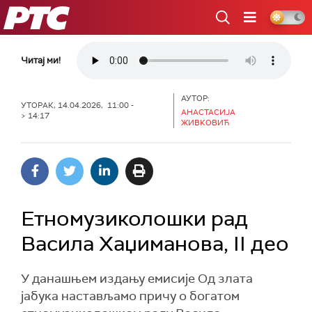
РТС
Читај ми!
АУТОР:
УТОРАК, 14.04.2026, 11:00 -
АНАСТАСИЈА
> 14:17
ЖИВКОВИЋ
Етномузиколошки рад
Васила Хаџиманова, II део
У данашњем издању емисије Од злата
јабука настављамо причу о богатом