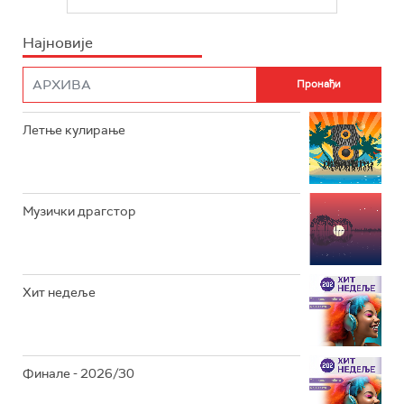
БЕОГРАД 202
ИНФО
Најновије
РАДИО ПЛЕТЕНИЦА
ФИЛМ
РАДИО РОКЕНРОЛЕР
РАДИО ЏУБОКС
Летње кулирање
РАДИО ВРТЕШКА
РАДИО ЏЕЗЕР
Музички драгстор
АРХИВ
Хит недеље
Финале - 2026/30