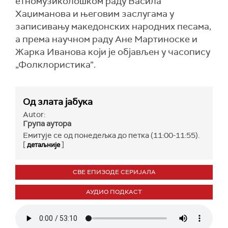
етномузиколошком раду Васила
Хаџиманова и његовим заслугама у
записивању македонских народних песама,
а према научном раду Ане Мартиноске и
Жарка Иванова који је објављен у часопису
„Фолклористика”.
Од злата јабука
Autor:
Група аутора
Емитује се од понедељка до петка (11:00-11:55).
[
]
детаљније
СВЕ ЕПИЗОДЕ СЕРИЈАЛА
АУДИО ПОДКАСТ