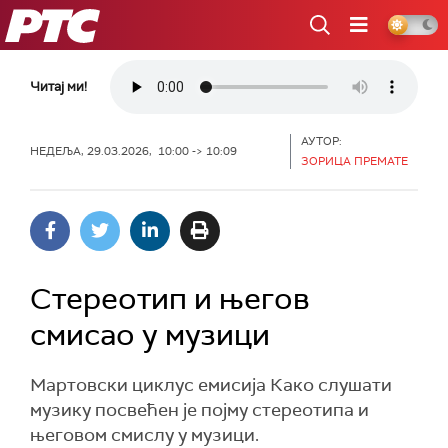
РТС
Читај ми!
АУТОР:
НЕДЕЉА, 29.03.2026, 10:00 -> 10:09
ЗОРИЦА ПРЕМАТЕ
Стереотип и његов
смисао у музици
Мартовски циклус емисија Како слушати
музику посвећен је појму стереотипа и
његовом смислу у музици.