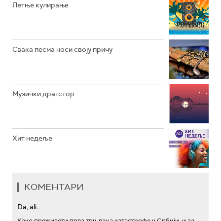
Летње кулирање
АРХИВ
Свака песма носи своју причу
Музички драгстор
Хит недеље
КОМЕНТАРИ
Da, ali...
Како преживети прва три дана катастрофе у Србији, и за