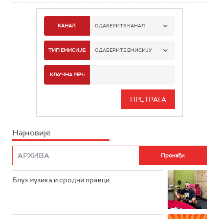
КАНАЛ:
ОДАБЕРИТЕ КАНАЛ
РАДИО БЕОГРАД 1
ТИП ЕМИСИЈЕ:
ОДАБЕРИТЕ ЕМИСИЈУ
РАДИО БЕОГРАД 2
СПОРТ
КЉУЧНА РЕЧ:
РАДИО БЕОГРАД 3
СЕРИЈА
БЕОГРАД 202
ИНФО
Најновије
РАДИО ПЛЕТЕНИЦА
ФИЛМ
РАДИО РОКЕНРОЛЕР
РАДИО ЏУБОКС
Блуз музика и сродни правци
РАДИО ВРТЕШКА
РАДИО ЏЕЗЕР