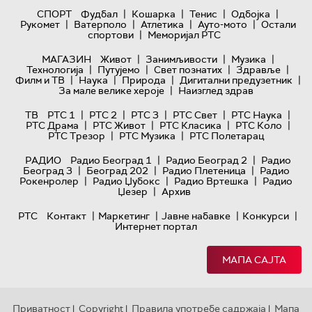
|
|
|
|
СПОРТ
Фудбал
Кошарка
Тенис
Одбојка
|
|
|
|
Рукомет
Ватерполо
Атлетика
Ауто-мото
Остали
|
спортови
Меморијал РТС
|
|
|
МАГАЗИН
Живот
Занимљивости
Музика
|
|
|
|
Технологијa
Путујемо
Свет познатих
Здравље
|
|
|
|
Филм и ТВ
Наука
Природа
Дигитални предузетник
|
За мале велике хероје
Наизглед здрав
|
|
|
|
|
ТВ
РТС 1
РТС 2
РТС 3
РТС Свет
РТС Наука
|
|
|
|
РТС Драма
РТС Живот
РТС Класика
РТС Коло
|
|
РТС Трезор
РТС Музика
РТС Полетарац
|
|
РАДИО
Радио Београд 1
Радио Београд 2
Радио
|
|
|
Београд 3
Београд 202
Радио Плетеница
Радио
|
|
|
Рокенролер
Радио Џубокс
Радио Вртешка
Радио
|
Џезер
Архив
|
|
|
|
РТС
Контакт
Маркетинг
Јавне набавке
Конкурси
Интернет портал
МАПА САЈТА
Приватност
Copyright
Правила употребе садржаја
Мапа
|
|
|