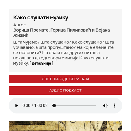
Како слушати музику
Autor:
Зорица Премате, Горица Пилиповић и Бојана
Жижић
Шта чујемо? Шта слушамо? Како слушамо? Шта
уочавамо, а шта пропуштамо? На које елементе
се ослонити? На ова и низ других питања
покушава да одговори емисија Како слушати
музику. [
]
детаљније
СВЕ ЕПИЗОДЕ СЕРИЈАЛА
АУДИО ПОДКАСТ