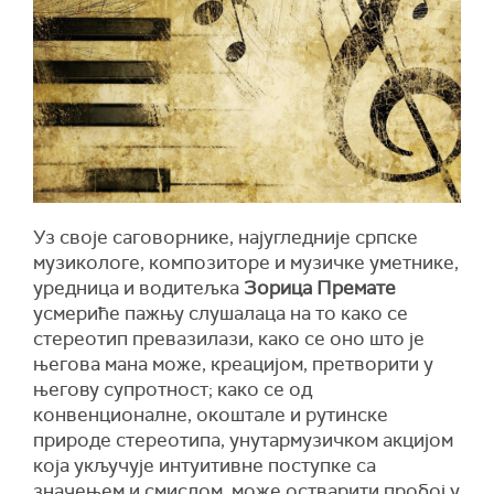
Уз своје саговорнике, најугледније српске
музикологе, композиторе и музичке уметнике,
уредница и водитељка
Зорица Премате
усмериће пажњу слушалаца на то како се
стереотип превазилази, како се оно што је
његова мана може, креацијом, претворити у
његову супротност; како се од
конвенционалне, окоштале и рутинске
природе стереотипа, унутармузичком акцијом
која укључује интуитивне поступке са
значењем и смислом, може остварити пробој у