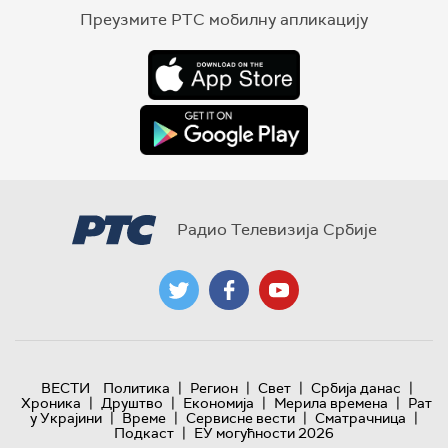
Преузмите РТС мобилну апликацију
Радио Телевизија Србије
|
|
|
|
ВЕСТИ
Политика
Регион
Свет
Србија данас
|
|
|
|
Хроника
Друштво
Економија
Мерила времена
Рат
|
|
|
|
у Украјини
Време
Сервисне вести
Сматрачница
|
Подкаст
ЕУ могућности 2026