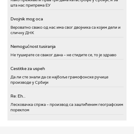
шта нас припрема ЕУ
Dvojnik mog oca
Вероватно свако од нас има свог двојника са којим дели и
сличну ДНК
Nemogućnost tusiranja
Не туширате се сваког дана – не стидите се, то је здраво
Cestitke za uspeh
Да ли сте знали да се најбоље грамофонске ручице
производе у Србији
Re: Eh...
Лесковачка спржа – производ са заштићеним географским
пореклом