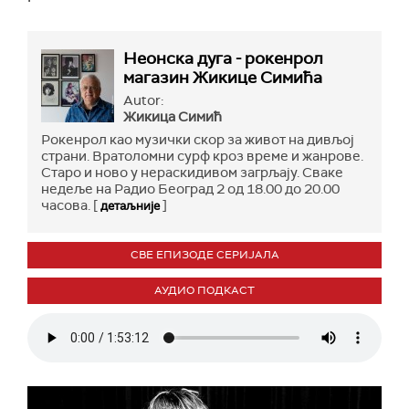
Неонска дуга - рокенрол
магазин Жикице Симића
Autor:
Жикица Симић
Рокенрол као музички скор за живот на дивљој
страни. Вратоломни сурф кроз време и жанрове.
Старо и ново у нераскидивом загрљају. Сваке
недеље на Радио Београд 2 од 18.00 до 20.00
часова. [
]
детаљније
СВЕ ЕПИЗОДЕ СЕРИЈАЛА
АУДИО ПОДКАСТ