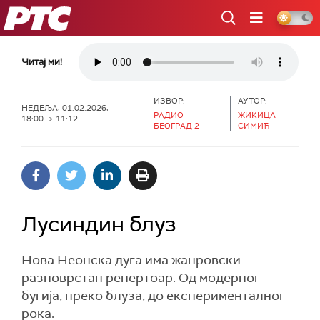
РТС
Читај ми!
ИЗВОР:
АУТОР:
НЕДЕЉА, 01.02.2026,
РАДИО
ЖИКИЦА
18:00 -> 11:12
БЕОГРАД 2
СИМИЋ
Лусиндин блуз
Нова Неонска дуга има жанровски
разноврстан репертоар. Од модерног
бугија, преко блуза, до експерименталног
рока.