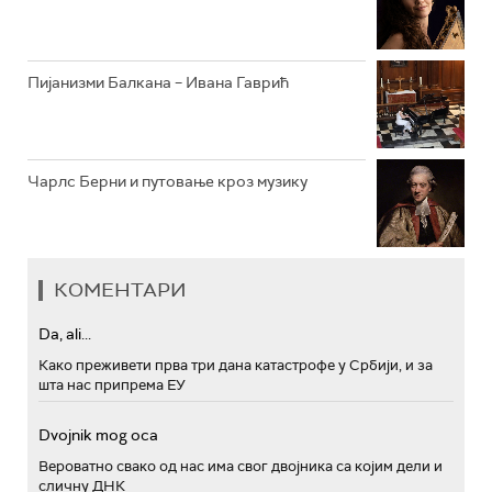
Пијанизми Балкана – Ивана Гаврић
Чарлс Берни и путовање кроз музику
КОМЕНТАРИ
Da, ali...
Како преживети прва три дана катастрофе у Србији, и за
шта нас припрема ЕУ
Dvojnik mog oca
Вероватно свако од нас има свог двојника са којим дели и
сличну ДНК