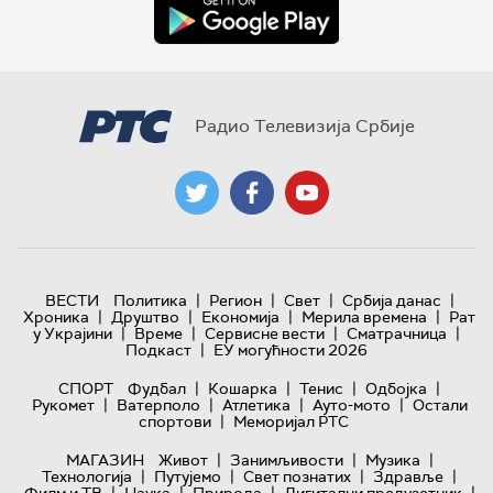
Радио Телевизија Србије
|
|
|
|
ВЕСТИ
Политика
Регион
Свет
Србија данас
|
|
|
|
Хроника
Друштво
Економија
Мерила времена
Рат
|
|
|
|
у Украјини
Време
Сервисне вести
Сматрачница
|
Подкаст
ЕУ могућности 2026
|
|
|
|
СПОРТ
Фудбал
Кошарка
Тенис
Одбојка
|
|
|
|
Рукомет
Ватерполо
Атлетика
Ауто-мото
Остали
|
спортови
Меморијал РТС
|
|
|
МАГАЗИН
Живот
Занимљивости
Музика
|
|
|
|
Технологијa
Путујемо
Свет познатих
Здравље