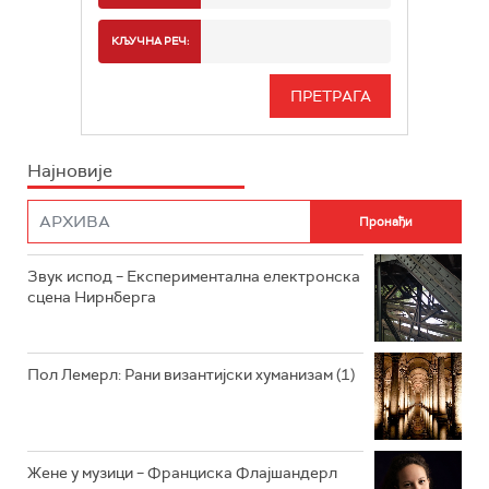
РАДИО БЕОГРАД 2
СПОРТ
КЉУЧНА РЕЧ:
РАДИО БЕОГРАД 3
СЕРИЈА
БЕОГРАД 202
ИНФО
Најновије
РАДИО ПЛЕТЕНИЦА
ФИЛМ
РАДИО РОКЕНРОЛЕР
РАДИО ЏУБОКС
Звук испод – Експериментална електронска
сцена Нирнберга
РАДИО ВРТЕШКА
РАДИО ЏЕЗЕР
Пол Лемерл: Рани византијски хуманизам (1)
АРХИВ
Жене у музици – Франциска Флајшандерл