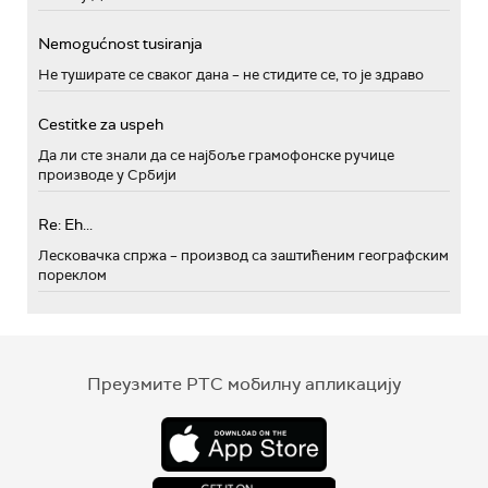
Nemogućnost tusiranja
Не туширате се сваког дана – не стидите се, то је здраво
Cestitke za uspeh
Да ли сте знали да се најбоље грамофонске ручице
производе у Србији
Re: Eh...
Лесковачка спржа – производ са заштићеним географским
пореклом
Преузмите РТС мобилну апликацију