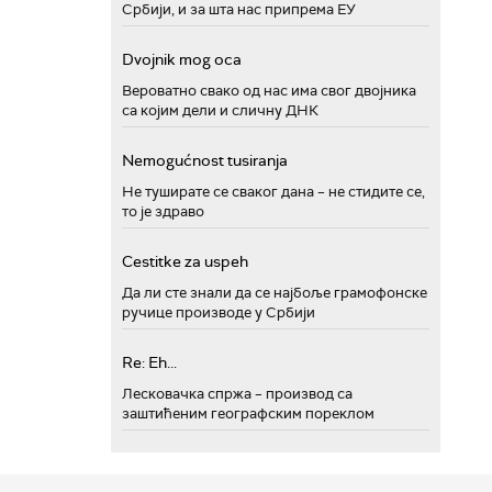
Србији, и за шта нас припрема ЕУ
Dvojnik mog oca
Вероватно свако од нас има свог двојника
са којим дели и сличну ДНК
Nemogućnost tusiranja
Не туширате се сваког дана – не стидите се,
то је здраво
Cestitke za uspeh
Да ли сте знали да се најбоље грамофонске
ручице производе у Србији
Re: Eh...
Лесковачка спржа – производ са
заштићеним географским пореклом