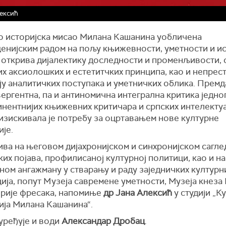
ексић
о историјска мисао Милана Кашанина уобличена
енијским радом на пољу књижевности, уметности и ис
, открива дијалектику доследности и променљивости,
х аксиолошких и естетитчких принципа, као и непрес
у аналитичких поступака и уметничких облика. Премд
ергентна, па и антиномична интегрална критика једно
инентнијих књижевних критичара и српских интелекту
изискивала је потребу за оцртавањем нове културне
је.
ива на његовом дијахронијском и синхронијском сагл
их појава, профилисаној културној политици, као и на
ном ангажману у стварању и раду заједничких културн
ија, попут Mузеја савремене уметности, Музеја кнеза
ерије фресака, напомиње
др Јана Алексић
у студији „К
ија Милана Кашанина“.
уређује и води
Александар Дробац
.