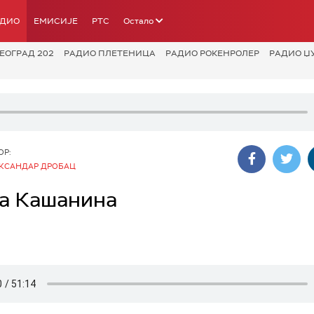
АДИО
ЕМИСИЈЕ
РТС
Остало
ЕОГРАД 202
РАДИО ПЛЕТЕНИЦА
РАДИО РОКЕНРОЛЕР
РАДИО Џ
ОР:
КСАНДАР ДРОБАЦ
на Кашанина