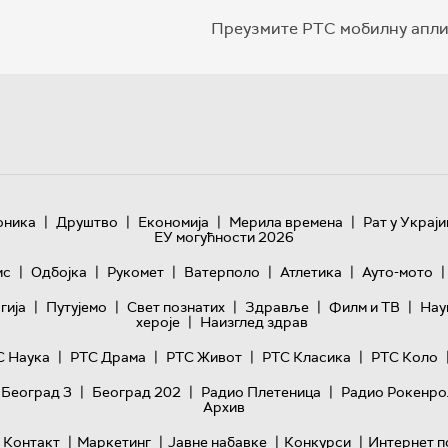
Преузмите РТС мобилну апли
|
|
|
|
оника
Друштво
Економија
Мерила времена
Рат у Украји
ЕУ могућности 2026
|
|
|
|
|
|
ис
Одбојка
Рукомет
Ватерполо
Атлетика
Ауто-мото
|
|
|
|
|
гијa
Путујемо
Свет познатих
Здравље
Филм и ТВ
Нау
|
хероје
Наизглед здрав
|
|
|
|
С Наука
РТС Драма
РТС Живот
РТС Класика
РТС Коло
|
|
|
 Београд 3
Београд 202
Радио Плетеница
Радио Рокенро
Архив
|
|
|
|
Контакт
Маркетинг
Јавне набавке
Конкурси
Интернет п