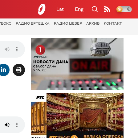
Lat
Eng
УБОКС
РАДИО ВРТЕШКА
РАДИО ЏЕЗЕР
АРХИВ
КОНТАКТ