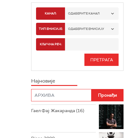
КАНАЛ:
ОДАБЕРИТЕ КАНАЛ
РАДИО БЕОГРАД 1
ТИП ЕМИСИЈЕ:
ОДАБЕРИТЕ ЕМИСИЈУ
РАДИО БЕОГРАД 2
СПОРТ
КЉУЧНА РЕЧ:
РАДИО БЕОГРАД 3
СЕРИЈА
БЕОГРАД 202
ИНФО
Најновије
РАДИО ПЛЕТЕНИЦА
ФИЛМ
РАДИО РОКЕНРОЛЕР
РАДИО ЏУБОКС
Гаел Фај: Жакаранда (16)
РАДИО ВРТЕШКА
РАДИО ЏЕЗЕР