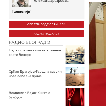
Александар Дробац
[
]
детаљније
СВЕ ЕПИЗОДЕ СЕРИЈАЛА
АУДИО ПОДКАСТ
РАДИО БЕОГРАД 2
Пада страшна киша на жртвеник
свете Венере
Срђан Драгојевић: Једна сасвим
нова љубавна прича
Владислав Бајац: Књига о
бамбусу