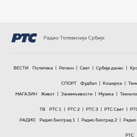
Радио Телевизија Србије
|
|
|
|
ВЕСТИ
Политика
Регион
Свет
Србија данас
Хр
|
|
СПОРТ
Фудбал
Кошарка
Тен
|
|
|
МАГАЗИН
Живот
Занимљивости
Музика
Техноло
|
|
|
|
ТВ
РТС 1
РТС 2
РТС 3
РТС Свет
РТ
|
|
РАДИО
Радио Београд 1
Радио Београд 2
Радио
РТС