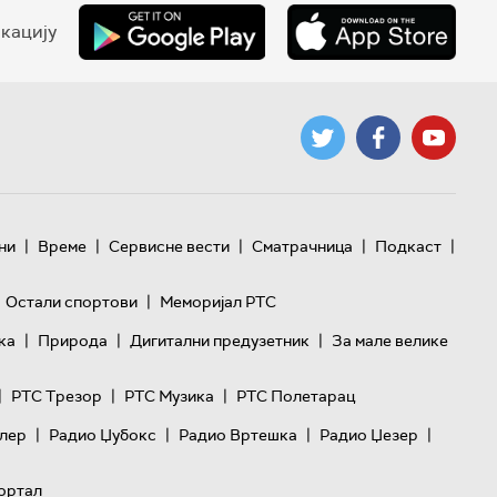
кацију
|
|
|
|
|
ни
Време
Сервисне вести
Сматрачница
Подкаст
|
Остали спортови
Меморијал РТС
|
|
|
ка
Природа
Дигитални предузетник
За мале велике
|
|
|
РТС Трезор
РТС Музика
РТС Полетарац
|
|
|
|
лер
Радио Џубокс
Радио Вртешка
Радио Џезер
ортал