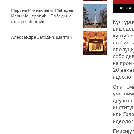
Јана Ал
Марина Миливојевић Мађарев:
Иван Мештровић – Победник
Културн
остаје победник
вишедец
културе
Александра Јагодић: Шаптач
стабилни
еволуциј
себе див
најпром
20.века 
идеологи
Она поч
уметничк
друштве
институц
или Гал
идеолог
Емисију 