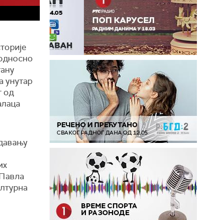
торије
 односно
тану
а унутар
г од
алаца
едавању
их
 Павла
ултурна