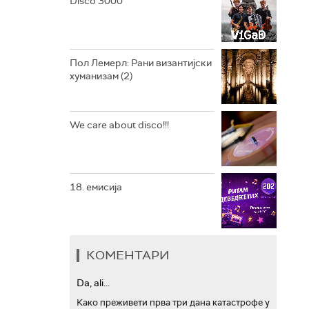
Disco 3000
АРХИВ
Пол Лемерл: Рани византијски
хуманизам (2)
We care about disco!!!
18. емисија
КОМЕНТАРИ
Da, ali...
Како преживети прва три дана катастрофе у