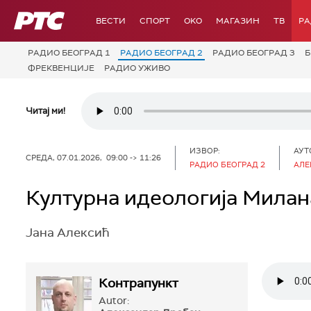
РТС
ВЕСТИ
СПОРТ
OKO
МАГАЗИН
ТВ
Р
РАДИО БЕОГРАД 1
РАДИО БЕОГРАД 2
РАДИО БЕОГРАД 3
Б
ФРЕКВЕНЦИЈЕ
РАДИО УЖИВО
Читај ми!
ИЗВОР:
АУТ
СРЕДА, 07.01.2026, 09:00 -> 11:26
РАДИО БЕОГРАД 2
АЛЕ
Културна идеологија Мила
Јана Алексић
Контрапункт
Autor: