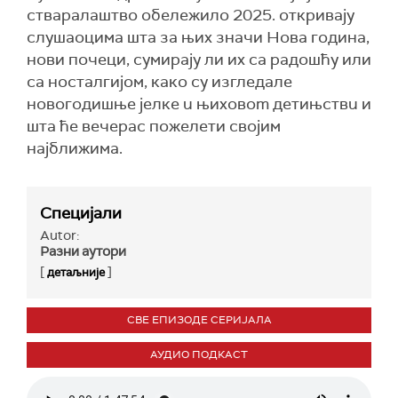
стваралаштво обележило 2025. откривају
слушаоцима шта за њих значи Нова година,
нови почеци, сумирају ли их са радошћу или
са носталгијом, како су изгледале
новогодишње јелке u њиховom детињствu и
шта ће вечерас пожелети својим
најближима.
Специјали
Autor:
Разни аутори
[
]
детаљније
СВЕ ЕПИЗОДЕ СЕРИЈАЛА
АУДИО ПОДКАСТ