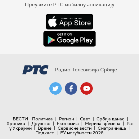
Преузмите РТС мобилну апликацију
Радио Телевизија Србије
|
|
|
|
ВЕСТИ
Политика
Регион
Свет
Србија данас
|
|
|
|
Хроника
Друштво
Економија
Мерила времена
Рат
|
|
|
|
у Украјини
Време
Сервисне вести
Сматрачница
|
Подкаст
ЕУ могућности 2026