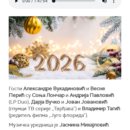
Гости
Александре Вукадиновић
и
Весне
Перић
су
Соња Лончар
и
Андрија Павловић
(LP Duo),
Дарја Вучко
и
Јован Јовановић
(глумци ТВ серије „Тврђава”) и
Владимир Тагић
(редитељ филма „Југо флорида”).
Музичка уредница је
Јасмина Михајловић
.