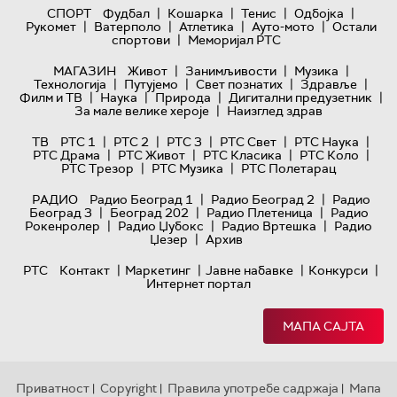
|
|
|
|
СПОРТ
Фудбал
Кошарка
Тенис
Одбојка
|
|
|
|
Рукомет
Ватерполо
Атлетика
Ауто-мото
Остали
|
спортови
Меморијал РТС
|
|
|
МАГАЗИН
Живот
Занимљивости
Музика
|
|
|
|
Технологијa
Путујемо
Свет познатих
Здравље
|
|
|
|
Филм и ТВ
Наука
Природа
Дигитални предузетник
|
За мале велике хероје
Наизглед здрав
|
|
|
|
|
ТВ
РТС 1
РТС 2
РТС 3
РТС Свет
РТС Наука
|
|
|
|
РТС Драма
РТС Живот
РТС Класика
РТС Коло
|
|
РТС Трезор
РТС Музика
РТС Полетарац
|
|
РАДИО
Радио Београд 1
Радио Београд 2
Радио
|
|
|
Београд 3
Београд 202
Радио Плетеница
Радио
|
|
|
Рокенролер
Радио Џубокс
Радио Вртешка
Радио
|
Џезер
Архив
|
|
|
|
РТС
Контакт
Маркетинг
Јавне набавке
Конкурси
Интернет портал
МАПА САЈТА
Приватност
Copyright
Правила употребе садржаја
Мапа
|
|
|