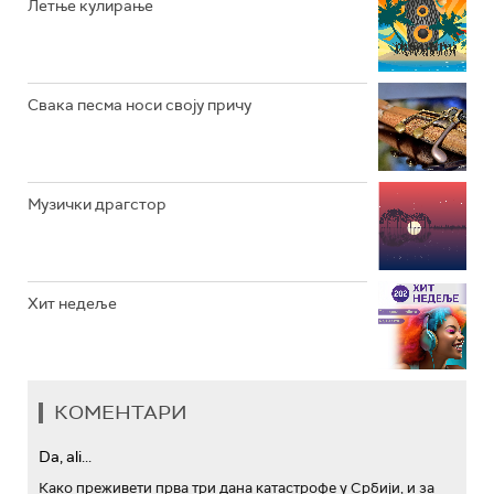
Летње кулирање
АРХИВ
Свака песма носи своју причу
Музички драгстор
Хит недеље
КОМЕНТАРИ
Da, ali...
Како преживети прва три дана катастрофе у Србији, и за