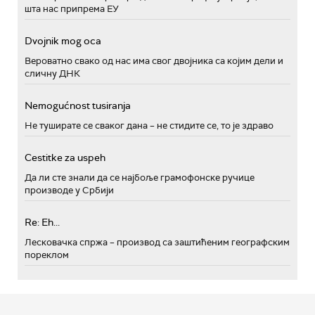
шта нас припрема ЕУ
Dvojnik mog oca
Вероватно свако од нас има свог двојника са којим дели и
сличну ДНК
Nemogućnost tusiranja
Не туширате се сваког дана – не стидите се, то је здраво
Cestitke za uspeh
Да ли сте знали да се најбоље грамофонске ручице
производе у Србији
Re: Eh...
Лесковачка спржа – производ са заштићеним географским
пореклом