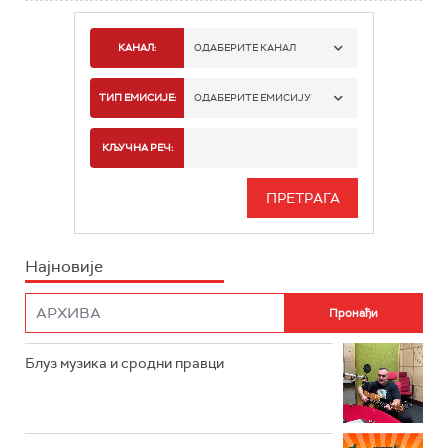
КАНАЛ:
ОДАБЕРИТЕ КАНАЛ
РАДИО БЕОГРАД 1
ТИП ЕМИСИЈЕ:
ОДАБЕРИТЕ ЕМИСИЈУ
РАДИО БЕОГРАД 2
СПОРТ
КЉУЧНА РЕЧ:
РАДИО БЕОГРАД 3
СЕРИЈА
БЕОГРАД 202
ИНФО
Најновије
РАДИО ПЛЕТЕНИЦА
ФИЛМ
РАДИО РОКЕНРОЛЕР
РАДИО ЏУБОКС
Блуз музика и сродни правци
РАДИО ВРТЕШКА
РАДИО ЏЕЗЕР