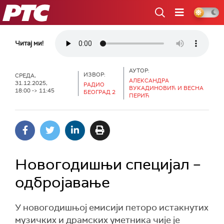
РТС
Читај ми!
АУТОР:
ИЗВОР:
СРЕДА,
АЛЕКСАНДРA
31.12.2025,
РАДИО
ВУКАДИНОВИЋ И ВЕСНA
18:00 -> 11:45
БЕОГРАД 2
ПЕРИЋ
Новогодишњи специjал –
одбројавање
У новогодишњој емисији петоро истакнутих
музичких и драмских уметника чије је