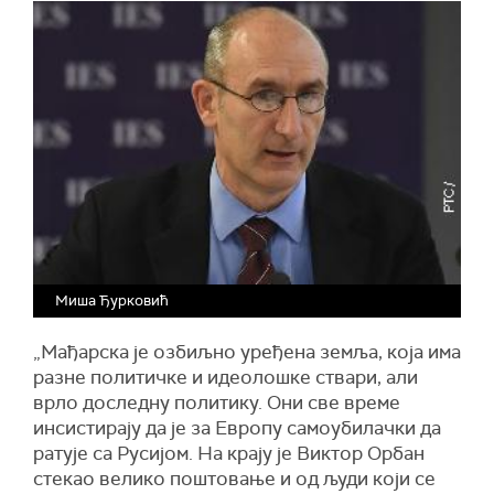
Миша Ђурковић
„Мађарска је озбиљно уређена земља, која има
разне политичке и идеолошке ствари, али
врло доследну политику. Они све време
инсистирају да је за Европу самоубилачки да
ратује са Русијом. На крају је Виктор Орбан
стекао велико поштовање и од људи који се