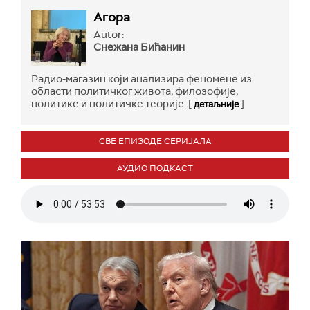
Агора
Autor:
Снежана Бићанин
Радио-магазин који анализира феномене из
области политичког живота, филозофије,
политике и политичке теорије. [
]
детаљније
СВЕ ЕПИЗОДЕ СЕРИЈАЛА
АУДИО ПОДКАСТ