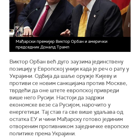
Мађарски премијер Виктор Орбан и амерички
председник Доналд Трамп
Виктор Орбан већ дуго заузима јединствену
позицију у Европској унији када је реч о рату у
Украјини. Одбија да шаље оружје Кијеву и
противи се новим санкцијама против Москве,
тврдећи да оне штете европској привреди
више него Русији. Настоји да задржи
економске везе са Русијом, нарочито у
енергетици. Тај став га све више удаљава од
остатка ЕУ и чини Мађарску готово јединим
отвореним противником заједничке европске
политике према Украјини.