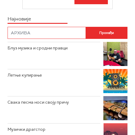
БЕОГРАД 202
ИНФО
Најновије
РАДИО ПЛЕТЕНИЦА
ФИЛМ
РАДИО РОКЕНРОЛЕР
РАДИО ЏУБОКС
Блуз музика и сродни правци
РАДИО ВРТЕШКА
РАДИО ЏЕЗЕР
Летње кулирање
АРХИВ
Свака песма носи своју причу
Музички драгстор