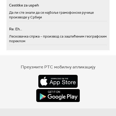
Cestitke za uspeh
Да ли сте знали да се најбоље грамофонске ручице
производе у Србији
Re: Eh...
Лесковачка спржа – производ са заштићеним географским
пореклом
Преузмите РТС мобилну апликацију