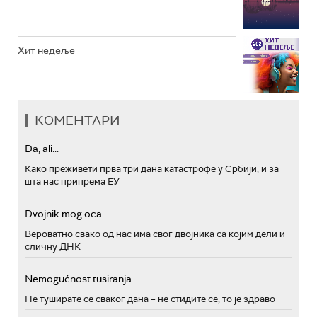
Хит недеље
КОМЕНТАРИ
Da, ali...
Како преживети прва три дана катастрофе у Србији, и за
шта нас припрема ЕУ
Dvojnik mog oca
Вероватно свако од нас има свог двојника са којим дели и
сличну ДНК
Nemogućnost tusiranja
Не туширате се сваког дана – не стидите се, то је здраво