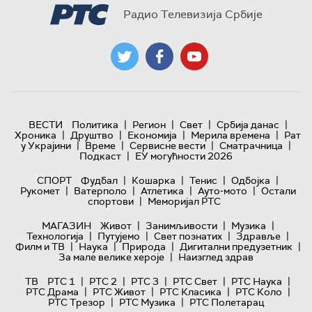
Радио Телевизија Србије
|
|
|
|
ВЕСТИ
Политика
Регион
Свет
Србија данас
|
|
|
|
Хроника
Друштво
Економија
Мерила времена
Рат
|
|
|
|
у Украјини
Време
Сервисне вести
Сматрачница
|
Подкаст
ЕУ могућности 2026
|
|
|
|
СПОРТ
Фудбал
Кошарка
Тенис
Одбојка
|
|
|
|
Рукомет
Ватерполо
Атлетика
Ауто-мото
Остали
|
спортови
Меморијал РТС
|
|
|
МАГАЗИН
Живот
Занимљивости
Музика
|
|
|
|
Технологијa
Путујемо
Свет познатих
Здравље
|
|
|
|
Филм и ТВ
Наука
Природа
Дигитални предузетник
|
За мале велике хероје
Наизглед здрав
|
|
|
|
|
ТВ
РТС 1
РТС 2
РТС 3
РТС Свет
РТС Наука
|
|
|
|
РТС Драма
РТС Живот
РТС Класика
РТС Коло
|
|
РТС Трезор
РТС Музика
РТС Полетарац