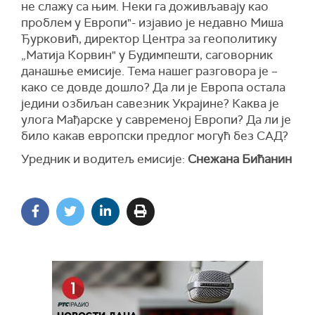
не слажу са њим. Неки га доживљавају као
проблем у Европи"- изјавио је недавно Миша
Ђурковић, директор Центра за геополитику
„Матија Корвин" у Будимпешти, саговорник
данашње емисије. Тема нашег разговора је –
како се довде дошло? Да ли је Европа остала
једини озбиљан савезник Украјине? Каква је
улога Мађарске у савременој Европи? Да ли је
било какав европски предлог могућ без САД?
Уредник и водитељ емисије:
Снежана Бићанин