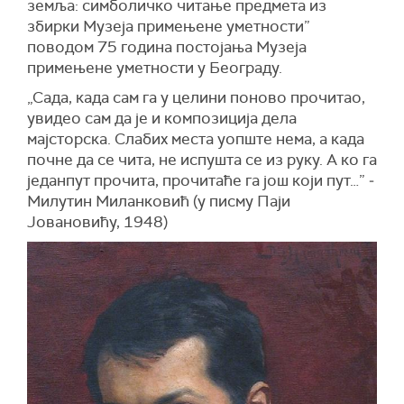
земља: симболичко читање предмета из
збирки Музеја примењене уметности”
поводом 75 година постојања Музеја
примењене уметности у Београду.
„Сада, када сам га у целини поново прочитао,
увидео сам да је и композиција дела
мајсторска. Слабих места уопште нема, а када
почне да се чита, не испушта се из руку. А ко га
једанпут прочита, прочитаће га још који пут…” ‒
Милутин Миланковић (у писму Паји
Јовановићу, 1948)