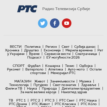
Радио Телевизија Србије
|
|
|
|
ВЕСТИ
Политика
Регион
Свет
Србија данас
|
|
|
|
Хроника
Друштво
Економија
Мерила времена
Рат
|
|
|
|
у Украјини
Време
Сервисне вести
Сматрачница
|
Подкаст
ЕУ могућности 2026
|
|
|
|
СПОРТ
Фудбал
Кошарка
Тенис
Одбојка
|
|
|
|
Рукомет
Ватерполо
Атлетика
Ауто-мото
Остали
|
спортови
Меморијал РТС
|
|
|
МАГАЗИН
Живот
Занимљивости
Музика
|
|
|
|
Технологијa
Путујемо
Свет познатих
Здравље
|
|
|
|
Филм и ТВ
Наука
Природа
Дигитални предузетник
|
За мале велике хероје
Наизглед здрав
|
|
|
|
|
ТВ
РТС 1
РТС 2
РТС 3
РТС Свет
РТС Наука
|
|
|
|
РТС Драма
РТС Живот
РТС Класика
РТС Коло