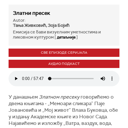
Златни пресек
Autor:
Тања Живковић, Зоја Бојић
Емисија се бави визуелним уметностима и
ликовном културом [
]
детаљније
СВЕ ЕПИЗОДЕ СЕРИЈАЛА
АУДИО ПОДКАСТ
У данашњем
Златном пресеку
говорићемо о
двема књигама ‒ „Мемоари сликара” Паје
Јовановића и „Мој живот” Влаха Буковца, обе
у издању Академске књиге из Новог Сада.
Најавићемо и изложбу „Ватра, ваздух, вода,