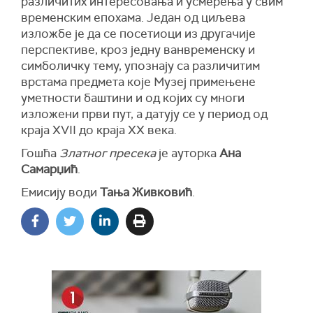
различитих интересовања и усмерења у свим
временским епохама. Један од циљева
изложбе је да се посетиоци из другачије
перспективе, кроз једну ванвременску и
симболичку тему, упознају са различитим
врстама предмета које Музеј примењене
уметности баштини и од којих су многи
изложени први пут, а датују се у период од
краја XVII до краја XX века.
Гошћа
Златног пресека
је ауторка
Ана
Самарџић
.
Емисију води
Тања Живковић
.