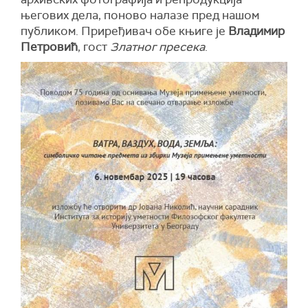
његових дела, поново налазе пред нашом
публиком. Приређивач обе књиге је
Владимир
Петровић
, гост
Златног пресека
.