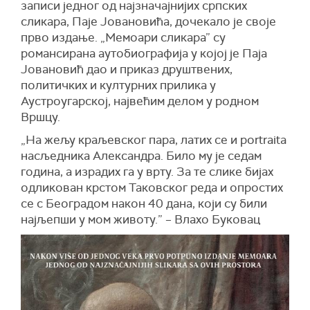
записи једног од најзначајнијих српских
сликара, Паје Јовановића, дочекало је своје
прво издање. „Мемоари сликара” су
романсирана аутобиографија у којој је Паја
Јовановић дао и приказ друштвених,
политичких и културних прилика у
Аустроугарској, највећим делом у родном
Вршцу.
„На жељу краљевског пара, латих се и portraita
насљедника Александра. Било му је седам
година, а израдих га у врту. За те слике бијах
одликован крстом Таковског реда и опростих
се с Београдом након 40 дана, који су били
најљепши у мом животу.” – Влахо Буковац