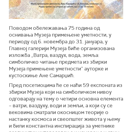
Поводом обележавања 75 година од
оснивања Музеја примењене уметности, у
периоду од 6. новембра до 31. јануара, у
Главној галерији Музеја биће организована
изложба „Ватра, ваздух, вода, земља:
симболичко читање предмета из збирки
Музеја примењене уметности” ауторке и
кустоскиње Ане Самарџић.
Пред посетиоцима ће се наћи 59 експоната из
збирки Музеја који на симболичком нивоу
одговарају на тему о четири основна елемента
– ватри, ваздуху, води и земљи, а који су се
вековима сматрали окосницом теорије о
настанку космоса и свеопштег живота у њему
и били константна инспирација за уметнике