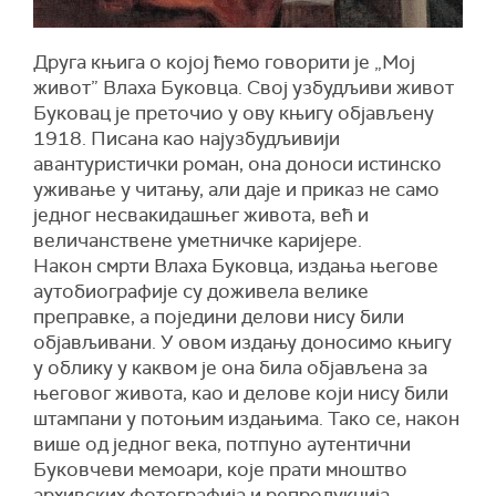
Друга књига о којој ћемо говорити је „Мој
живот” Влаха Буковца. Свој узбудљиви живот
Буковац је преточио у ову књигу објављену
1918. Писана као најузбудљивији
авантуристички роман, она доноси истинско
уживање у читању, али даје и приказ не само
једног несвакидашњег живота, већ и
величанствене уметничке каријере.
Након смрти Влаха Буковца, издања његове
аутобиографије су доживела велике
преправке, а поједини делови нису били
објављивани. У овом издању доносимо књигу
у облику у каквом је она била објављена за
његовог живота, као и делове који нису били
штампани у потоњим издањима. Тако се, након
више од једног века, потпуно аутентични
Буковчеви мемоари, које прати мноштво
архивских фотографија и репродукција