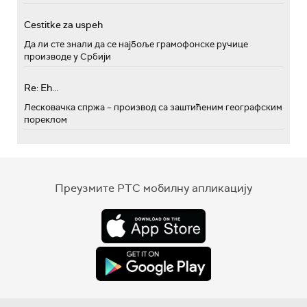
Cestitke za uspeh
Да ли сте знали да се најбоље грамофонске ручице
производе у Србији
Re: Eh...
Лесковачка спржа – производ са заштићеним географским
пореклом
Преузмите РТС мобилну апликацију