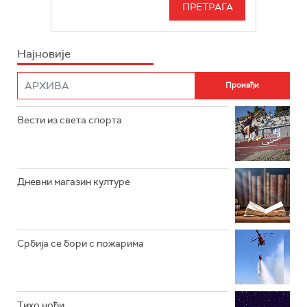
БЕОГРАД 202
ИНФО
Најновије
РАДИО ПЛЕТЕНИЦА
ФИЛМ
РАДИО РОКЕНРОЛЕР
РАДИО ЏУБОКС
Вести из света спорта
РАДИО ВРТЕШКА
РАДИО ЏЕЗЕР
Дневни магазин културе
АРХИВ
Србија се бори с пожарима
Тихо ноћи