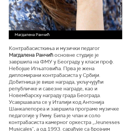
Магдалена Ранчић
Контрабасисткиња и музички педагог
Магдалена Ранчић
основне студије је
завршила на ФМУ у Београду у класи проф.
Небојше Игњатовића. Прва је жена
дипломирани контрабасиста у Србији.
Добитница је више награда, укључујући
републичке и савезне награде, као и
Новембарску награду града Београда.
Усавршавала се у Италији код Антонија
Шанкалепореа и завршила програме музичке
педагогије у Риму. Била је члан и соло
контрабасиста камерног оркестра „Jeunesses
Musicales”, а од 1993. сарађује са бројним