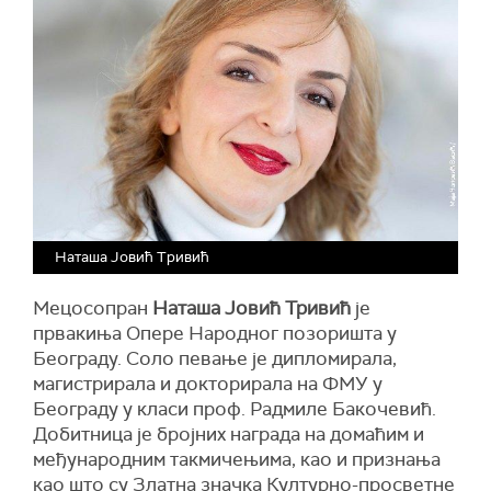
Наташа Јовић Тривић
Мецосопран
Наташа Јовић Тривић
је
првакиња Опере Народног позоришта у
Београду. Соло певање је дипломирала,
магистрирала и докторирала на ФМУ у
Београду у класи проф. Радмиле Бакочевић.
Добитница је бројних награда на домаћим и
међународним такмичењима, као и признања
као што су Златна значка Културно-просветне