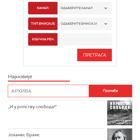
КАНАЛ:
ОДАБЕРИТЕ КАНАЛ
РАДИО БЕОГРАД 1
ТИП ЕМИСИЈЕ:
ОДАБЕРИТЕ ЕМИСИЈУ
РАДИО БЕОГРАД 2
СПОРТ
КЉУЧНА РЕЧ:
РАДИО БЕОГРАД 3
СЕРИЈА
БЕОГРАД 202
ИНФО
Најновије
РАДИО ПЛЕТЕНИЦА
ФИЛМ
РАДИО РОКЕНРОЛЕР
РАДИО ЏУБОКС
,,И у ропству слобода!“
РАДИО ВРТЕШКА
РАДИО ЏЕЗЕР
Јоханес Брамс