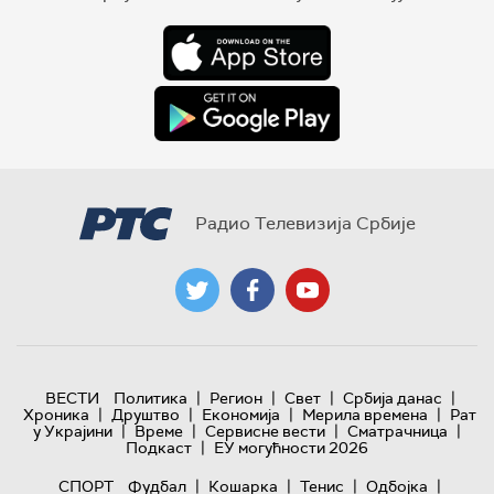
Радио Телевизија Србије
|
|
|
|
ВЕСТИ
Политика
Регион
Свет
Србија данас
|
|
|
|
Хроника
Друштво
Економија
Мерила времена
Рат
|
|
|
|
у Украјини
Време
Сервисне вести
Сматрачница
|
Подкаст
ЕУ могућности 2026
|
|
|
|
СПОРТ
Фудбал
Кошарка
Тенис
Одбојка