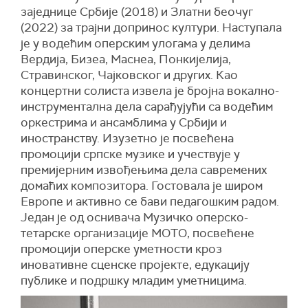
заједнице Србије (2018) и Златни беочуг
(2022) за трајни допринос култури. Наступала
је у водећим оперским улогама у делима
Вердија, Бизеа, Маснеа, Понкијелија,
Стравинског, Чајковског и других. Као
концертни солиста извела је бројна вокално-
инструментална дела сарађујући са водећим
оркестрима и ансамблима у Србији и
иностранству. Изузетно је посвећена
промоцији српске музике и учествује у
премијерним извођењима дела савремених
домаћих композитора. Гостовала је широм
Европе и активно се бави педагошким радом.
Један је од оснивача Музичко оперско-
тетарске организације МОТО, посвећене
промоцији оперске уметности кроз
иновативне сценске пројекте, едукацију
публике и подршку младим уметницима.