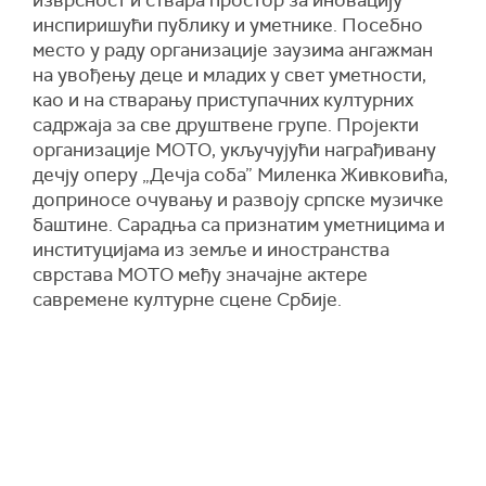
инспиришући публику и уметнике. Посебно
место у раду организације заузима ангажман
на увођењу деце и младих у свет уметности,
као и на стварању приступачних културних
садржаја за све друштвене групе. Пројекти
организације МОТО, укључујући награђивану
дечју оперу „Дечја соба” Миленка Живковића,
доприносе очувању и развоју српске музичке
баштине. Сарадња са признатим уметницима и
институцијама из земље и иностранства
сврстава МОТО међу значајне актере
савремене културне сцене Србије.