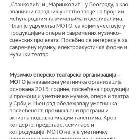
„Станковић” и „Маринковић” у Београду, а као
званични сарадник учествовао је на бројним
међународним такмичењима и фестивалима.
Члан је удружења МОТО, са којим учествује у
продукцијама опера и савремених музичко-
сценских пројеката. Посебно се интересује за
савремену музику, електроакустичке форме и
музички театар.
Музичко оперско театарска организација –
МОТО
је независна уметничка организација
основана 2015. године, посвећена продукцији
и промоцији уметничке музике, опере и театра
у Србији. Њен рад обележавају уметничка
посвећеност, промишљени програми и
активна подршка младим талентима. Кроз
концерте, представе, семинаре и
копродукције, МОТО негује уметничку
изврсност и ствара простор за иновацију