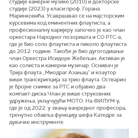
студије камерне музике (2010) и докторске
студије (2023) у класи проф. Горана
Маринковића. Усавршавао се на мајсторским
курсевима код еминентних флаутиста, а
професионалну каријеру започео је као члан
оркестара Народног позоришта и СО РТС-а,
где је био соло флаутиста и пиколо флаутиста
до 2012. године. Такође је био дугогодишњи
члан Оркестра Исидоре Жебељан
.
Активан је
као солиста и камерни музичар. Оснивач је
Трија флаута „Миодраг Азањац” и коаутор
више транскрипција за трио флаута. Остварио
је бројне снимке за РТС и објавио два
компакт-диска.Члан је више струковних
удружења, укључујући МОТО. На ФИЛУМ-у,
где је од 2022. у звању ванредног професора,
тренутно обавља функцију шефа Катедре за
дувачке инструменте.