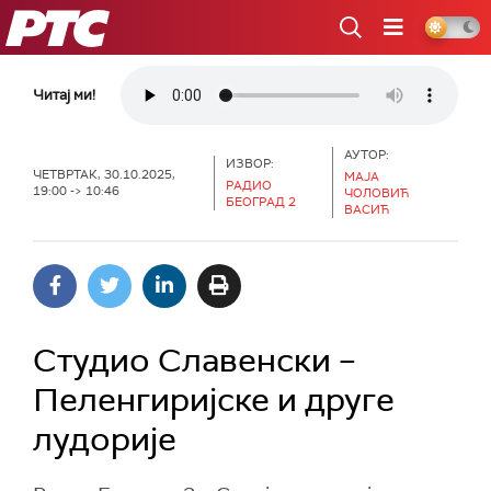
РТС
Читај ми!
АУТОР:
ИЗВОР:
ЧЕТВРТАК, 30.10.2025,
МАЈА
РАДИО
19:00 -> 10:46
ЧОЛОВИЋ
БЕОГРАД 2
ВАСИЋ
Студио Славенски –
Пеленгиријске и друге
лудорије