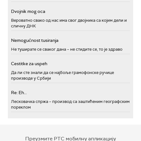
Dvojnik mog oca
Вероватно свако од нас има свог двојника са којим дели и
сличну ДНК
Nemogućnost tusiranja
Не туширате се сваког дана – не стидите се, то је здраво
Cestitke za uspeh
Да ли сте знали да се најбоље грамофонске ручице
производе у Србији
Re: Eh...
Лесковачка спржа – производ са заштићеним географским
пореклом
Преузмите РТС мобилну апликацију