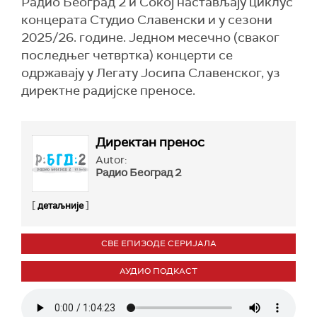
Радио Београд 2 и Сокој настављају циклус
концерата Студио Славенски и у сезони
2025/26. године. Једном месечно (сваког
последњег четвртка) концерти се
одржавају у Легату Јосипа Славенског, уз
директне радијске преносе.
Директан пренос
Autor:
Радио Београд 2
[
]
детаљније
СВЕ ЕПИЗОДЕ СЕРИЈАЛА
АУДИО ПОДКАСТ