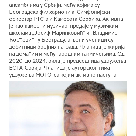
ансамблима у Србији, међу којима су
Београдска филхармонија, Симфонијски
оркестар РТС-а и Камерата Сербика. Активна
је као камерни музичар, предаје у музичким
школама „Јосиф Маринковић” и „Владимир
Ђорђевић” у Београду, а њени ученици су
добитници бројних награда. Чланица је жирија
на домаћим и међународним такмичењима. Од
2020. до 2024. била је председница удружења
ЕСТА-Србија. Чланица је ауторског тима
удружења МОТО, са којим активно наступа.