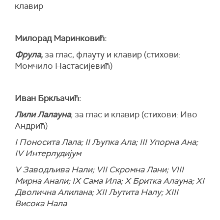
клавир
Милорад Маринковић:
Фрула,
за глас, флауту и клавир (стихови:
Момчило Настасијевић)
Иван Бркљачић:
Лили Лалауна
,
за глас и клавир (стихови: Иво
Андрић)
I
Поносита Лала
; II
Љупка Ала
; III
Упорна Ана
;
IV
Интерлудијум
V
Заводљива Нали
; VII
Скромна Лани
; VIII
Мирна Анали
; IX
Сама Ила
; X
Бритка Алауна
; XI
Дволична Алилана
; XII
Љутита Налу
; XIII
Висока Нала