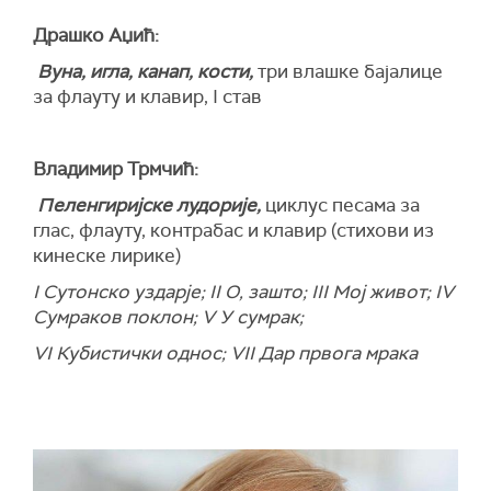
Драшко Аџић:
Вуна, игла, канап, кости,
три влашке бајалице
за флауту и клавир, I став
Владимир Трмчић:
Пеленгиријске лудорије,
циклус песама за
глас, флауту, контрабас и клавир (стихови из
кинеске лирике)
I
Сутонско уздарје
; II
О, зашто
; III
Мој живот
; IV
Сумраков поклон
;
V
У сумрак
;
VI
Кубистички однос
; VII
Дар првога мрака