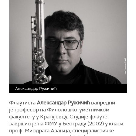
Александар Ружичић
Флаутиста
Александар Ружичић
ванредни
јепрофесор на Филолошко-уметничком
факултету у Крагујевцу. Студије флауте
завршио је на ФМУ у Београду (2002) у класи
проф. Миодрага Азањца, специјалистичке