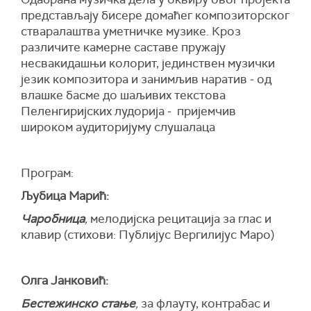
представљају бисере домаћег композиторског
стваралаштва уметничке музике. Кроз
различите камерне саставе пружају
несвакидашњи колорит, јединствен музички
језик композитора и занимљив наратив ‒ од
влашке басме до шаљивих текстова
Пеленгиријских лудорија ‒ пријемчив
широком аудиторијуму слушалаца
Програм:
Љубица Марић:
Чаробница
,
мелодијска рецитација за глас и
клавир (стихови: Публиjус Вергилиjус Маро)
Олга Јанковић:
Бестежинско
стање
,
за флауту, контрабас и