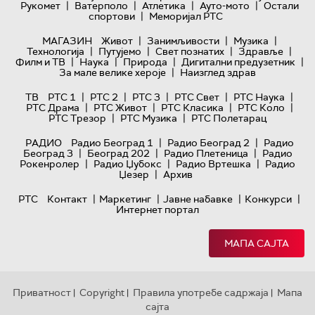
|
|
|
|
Рукомет
Ватерполо
Атлетика
Ауто-мото
Остали
|
спортови
Меморијал РТС
|
|
|
МАГАЗИН
Живот
Занимљивости
Музика
|
|
|
|
Технологијa
Путујемо
Свет познатих
Здравље
|
|
|
|
Филм и ТВ
Наука
Природа
Дигитални предузетник
|
За мале велике хероје
Наизглед здрав
|
|
|
|
|
ТВ
РТС 1
РТС 2
РТС 3
РТС Свет
РТС Наука
|
|
|
|
РТС Драма
РТС Живот
РТС Класика
РТС Коло
|
|
РТС Трезор
РТС Музика
РТС Полетарац
|
|
РАДИО
Радио Београд 1
Радио Београд 2
Радио
|
|
|
Београд 3
Београд 202
Радио Плетеница
Радио
|
|
|
Рокенролер
Радио Џубокс
Радио Вртешка
Радио
|
Џезер
Архив
|
|
|
|
РТС
Контакт
Маркетинг
Јавне набавке
Конкурси
Интернет портал
МАПА САЈТА
Приватност
Copyright
Правила употребе садржаја
Мапа
|
|
|
сајта