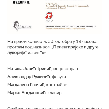
На првом концерту, 30. октобра у 19 часова,
програм под називом „
Пеленгиријске и
друге
лудорије
” извешће:
Наташа Јовић Тривић
, мецосопран
Александар Ружичић
, флаута
Магдалена Ранчић
, контрабас
Марко Богдановић
, клавир
Одабрана музичка дела у оквиру овог пројекта