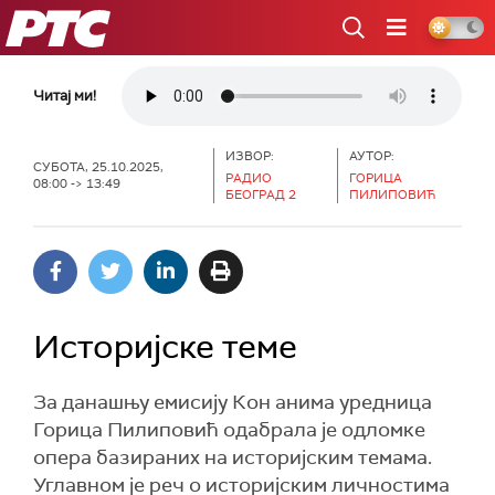
РТС
Читај ми!
ИЗВОР:
АУТОР:
СУБОТА, 25.10.2025,
РАДИО
ГОРИЦА
08:00 -> 13:49
БЕОГРАД 2
ПИЛИПОВИЋ
Историјске теме
За данашњу емисију Кон анима уредница
Горица Пилиповић одабрала је одломке
опера базираних на историјским темама.
Углавном је реч о историјским личностима