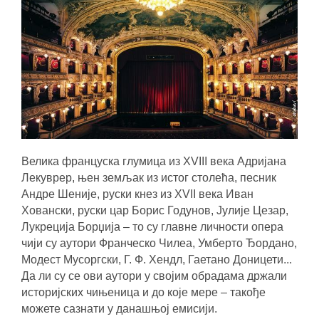
Велика француска глумица из XVIII века Адријана
Лекуврер, њен земљак из истог столећа, песник
Андре Шеније, руски кнез из XVII века Иван
Ховански, руски цар Борис Годунов, Јулије Цезар,
Лукреција Борџија – то су главне личности опера
чији су аутори Франческо Чилеа, Умберто Ђордано,
Модест Мусоргски, Г. Ф. Хендл, Гаетано Доницети...
Да ли су се ови аутори у својим обрадама држали
историјских чињеница и до које мере ‒ такође
можете сазнати у данашњој емисији.