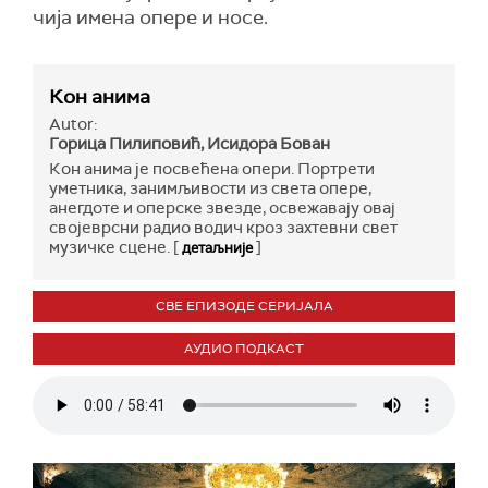
чија имена опере и носе.
Кон анима
Autor:
Горица Пилиповић, Исидора Бован
Кон анима је посвећена опери. Портрети
уметника, занимљивости из света оперe,
анегдоте и оперске звезде, освежавају овај
својеврсни радио водич кроз захтевни свет
музичке сцене. [
]
детаљније
СВЕ ЕПИЗОДЕ СЕРИЈАЛА
АУДИО ПОДКАСТ