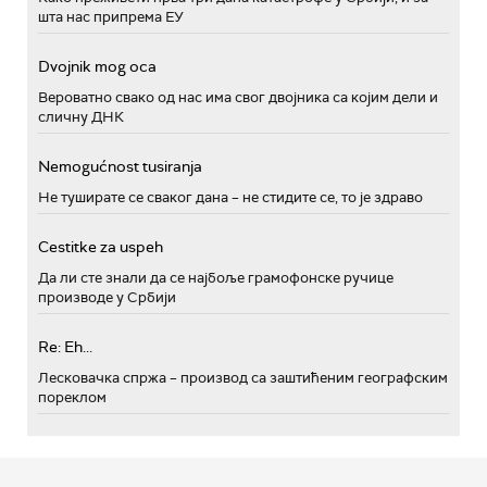
шта нас припрема ЕУ
Dvojnik mog oca
Вероватно свако од нас има свог двојника са којим дели и
сличну ДНК
Nemogućnost tusiranja
Не туширате се сваког дана – не стидите се, то је здраво
Cestitke za uspeh
Да ли сте знали да се најбоље грамофонске ручице
производе у Србији
Re: Eh...
Лесковачка спржа – производ са заштићеним географским
пореклом