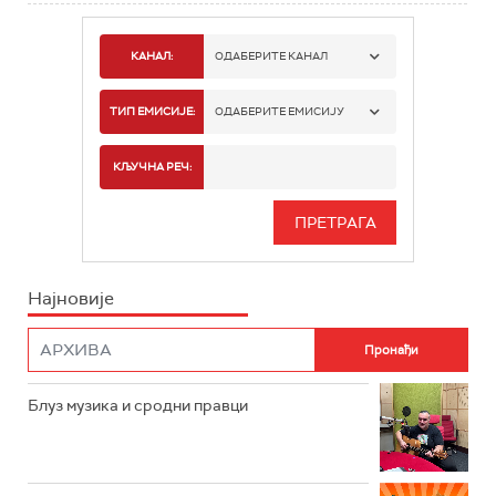
КАНАЛ:
ОДАБЕРИТЕ КАНАЛ
РАДИО БЕОГРАД 1
ТИП ЕМИСИЈЕ:
ОДАБЕРИТЕ ЕМИСИЈУ
РАДИО БЕОГРАД 2
СПОРТ
КЉУЧНА РЕЧ:
РАДИО БЕОГРАД 3
СЕРИЈА
БЕОГРАД 202
ИНФО
Најновије
РАДИО ПЛЕТЕНИЦА
ФИЛМ
РАДИО РОКЕНРОЛЕР
РАДИО ЏУБОКС
Блуз музика и сродни правци
РАДИО ВРТЕШКА
РАДИО ЏЕЗЕР