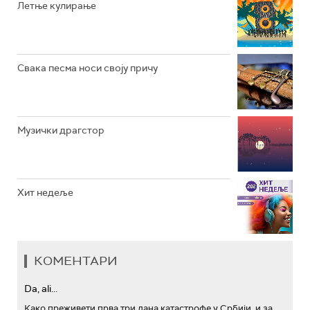
Летње кулирање
АРХИВ
Свака песма носи своју причу
Музички драгстор
Хит недеље
КОМЕНТАРИ
Da, ali...
Како преживети прва три дана катастрофе у Србији, и за