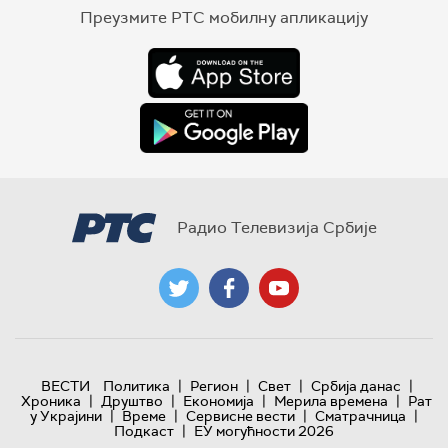
Преузмите РТС мобилну апликацију
Радио Телевизија Србије
|
|
|
|
ВЕСТИ
Политика
Регион
Свет
Србија данас
|
|
|
|
Хроника
Друштво
Економија
Мерила времена
Рат
|
|
|
|
у Украјини
Време
Сервисне вести
Сматрачница
|
Подкаст
ЕУ могућности 2026