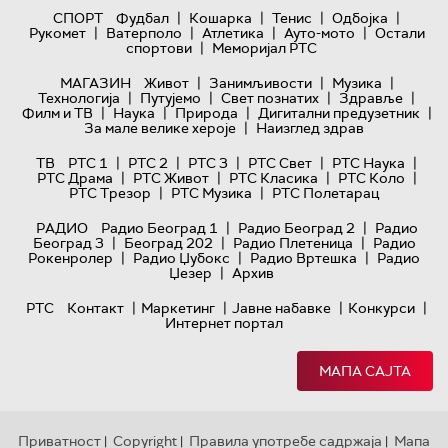
|
|
|
|
СПОРТ
Фудбал
Кошарка
Тенис
Одбојка
|
|
|
|
Рукомет
Ватерполо
Атлетика
Ауто-мото
Остали
|
спортови
Меморијал РТС
|
|
|
МАГАЗИН
Живот
Занимљивости
Музика
|
|
|
|
Технологијa
Путујемо
Свет познатих
Здравље
|
|
|
|
Филм и ТВ
Наука
Природа
Дигитални предузетник
|
За мале велике хероје
Наизглед здрав
|
|
|
|
|
ТВ
РТС 1
РТС 2
РТС 3
РТС Свет
РТС Наука
|
|
|
|
РТС Драма
РТС Живот
РТС Класика
РТС Коло
|
|
РТС Трезор
РТС Музика
РТС Полетарац
|
|
РАДИО
Радио Београд 1
Радио Београд 2
Радио
|
|
|
Београд 3
Београд 202
Радио Плетеница
Радио
|
|
|
Рокенролер
Радио Џубокс
Радио Вртешка
Радио
|
Џезер
Архив
|
|
|
|
РТС
Контакт
Маркетинг
Јавне набавке
Конкурси
Интернет портал
МАПА САЈТА
Приватност
Copyright
Правила употребе садржаја
Мапа
|
|
|