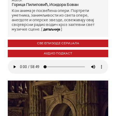
Autor:
Горица Пилиповић, Исидора Бован
Кон анима је посвећена опери. Портрети
уметника, занимљивости из света оперe,
анегдоте и оперске звезде, освежавају овај
својеврсни радио водич кроз захтевни свет
музичке сцене. [
]
детаљније
СВЕ ЕПИЗОДЕ СЕРИЈАЛА
АУДИО ПОДКАСТ