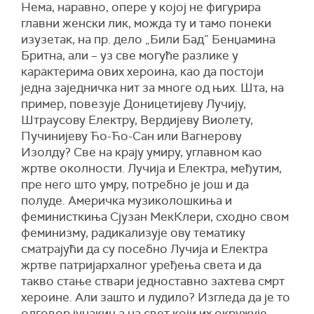
Нема, наравно, опере у којој не фигурира
главни женски лик, можда ту и тамо понеки
изузетак, на пр. дело „Били Бад” Бенџамина
Бритна, али – уз све могуће разлике у
карактерима ових хероина, као да постоји
једна заједничка нит за многе од њих. Шта, на
пример, повезује Доницетијеву Лучију,
Штраусову Електру, Вердијеву Виолету,
Пучинијеву Ћо-Ћо-Сан или Вагнерову
Изолду? Све на крају умиру, углавном као
жртве околности. Лучија и Електра, међутим,
пре него што умру, потребно је још и да
полуде. Америчка музиколошкиња и
феминисткиња Сјузан МекКлери, сходно свом
феминизму, радикализује ову тематику
сматрајући да су посебно Лучија и Електра
жртве патријархалног уређења света и да
такво стање ствари једноставно захтева смрт
хероине. Али зашто и лудило? Изгледа да је то
одговор јунакиња на свет који их окружује,