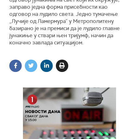
заправо једна форма присебности као
одговор на лудило света. Једно тумачење
„Лучије од Ламермура” у Метрополитену
базирано је на премиси да је лудило главне
јунакиње у ствари њен тријумф, начин да
коначно завлада ситуацијом.