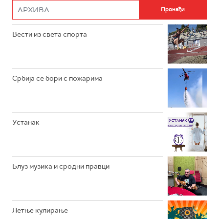
РАДИО РОКЕНРОЛЕР
РАДИО ЏУБОКС
Вести из света спорта
РАДИО ВРТЕШКА
РАДИО ЏЕЗЕР
Србија се бори с пожарима
АРХИВ
Устанак
Блуз музика и сродни правци
Летње кулирање