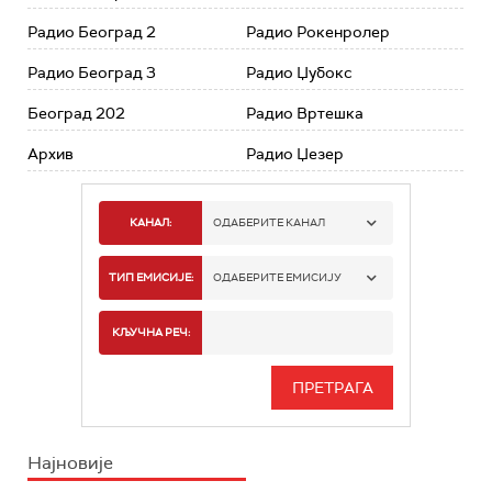
Радио Београд 2
Радио Рокенролер
Радио Београд 3
Радио Џубокс
Београд 202
Радио Вртешка
Архив
Радио Џезер
КАНАЛ:
ОДАБЕРИТЕ КАНАЛ
РАДИО БЕОГРАД 1
ТИП ЕМИСИЈЕ:
ОДАБЕРИТЕ ЕМИСИЈУ
РАДИО БЕОГРАД 2
СПОРТ
КЉУЧНА РЕЧ:
РАДИО БЕОГРАД 3
СЕРИЈА
БЕОГРАД 202
ИНФО
Најновије
РАДИО ПЛЕТЕНИЦА
ФИЛМ