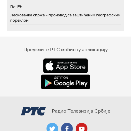
Re: Eh...
Лесковачка спржа – производ са заштићеним географским
пореклом
Преузмите РТС мобилну апликацију
Радио Телевизија Србије