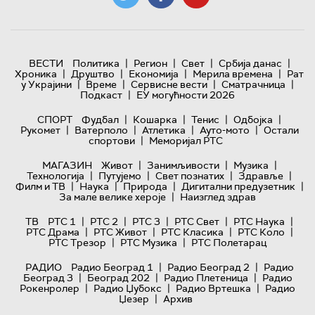
|
|
|
|
ВЕСТИ
Политика
Регион
Свет
Србија данас
|
|
|
|
Хроника
Друштво
Економија
Мерила времена
Рат
|
|
|
|
у Украјини
Време
Сервисне вести
Сматрачница
|
Подкаст
ЕУ могућности 2026
|
|
|
|
СПОРТ
Фудбал
Кошарка
Тенис
Одбојка
|
|
|
|
Рукомет
Ватерполо
Атлетика
Ауто-мото
Остали
|
спортови
Меморијал РТС
|
|
|
МАГАЗИН
Живот
Занимљивости
Музика
|
|
|
|
Технологијa
Путујемо
Свет познатих
Здравље
|
|
|
|
Филм и ТВ
Наука
Природа
Дигитални предузетник
|
За мале велике хероје
Наизглед здрав
|
|
|
|
|
ТВ
РТС 1
РТС 2
РТС 3
РТС Свет
РТС Наука
|
|
|
|
РТС Драма
РТС Живот
РТС Класика
РТС Коло
|
|
РТС Трезор
РТС Музика
РТС Полетарац
|
|
РАДИО
Радио Београд 1
Радио Београд 2
Радио
|
|
|
Београд 3
Београд 202
Радио Плетеница
Радио
|
|
|
Рокенролер
Радио Џубокс
Радио Вртешка
Радио
|
Џезер
Архив