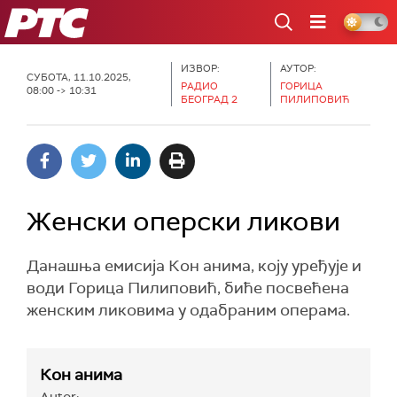
РТС
ИЗВОР:
АУТОР:
СУБОТА, 11.10.2025,
РАДИО
ГОРИЦА
08:00 -> 10:31
БЕОГРАД 2
ПИЛИПОВИЋ
Женски оперски ликови
Данашња емисија Кон анима, коју уређује и
води Горица Пилиповић, биће посвећена
женским ликовима у одабраним операма.
Кон анима