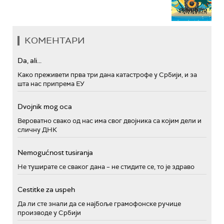
КОМЕНТАРИ
Da, ali...
Како преживети прва три дана катастрофе у Србији, и за
шта нас припрема ЕУ
Dvojnik mog oca
Вероватно свако од нас има свог двојника са којим дели и
сличну ДНК
Nemogućnost tusiranja
Не туширате се сваког дана – не стидите се, то је здраво
Cestitke za uspeh
Да ли сте знали да се најбоље грамофонске ручице
производе у Србији