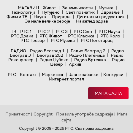
|
|
|
МАГАЗИН
Живот
Занимљивости
Музика
|
|
|
|
Технологијa
Путујемо
Свет познатих
Здравље
|
|
|
|
Филм и ТВ
Наука
Природа
Дигитални предузетник
|
За мале велике хероје
Наизглед здрав
|
|
|
|
|
ТВ
РТС 1
РТС 2
РТС 3
РТС Свет
РТС Наука
|
|
|
|
РТС Драма
РТС Живот
РТС Класика
РТС Коло
|
|
РТС Трезор
РТС Музика
РТС Полетарац
|
|
РАДИО
Радио Београд 1
Радио Београд 2
Радио
|
|
|
Београд 3
Београд 202
Радио Плетеница
Радио
|
|
|
Рокенролер
Радио Џубокс
Радио Вртешка
Радио
|
Џезер
Архив
|
|
|
|
РТС
Контакт
Маркетинг
Јавне набавке
Конкурси
Интернет портал
МАПА САЈТА
Приватност
Copyright
Правила употребе садржаја
Мапа
|
|
|
сајта
Copyright © 2008 - 2026 РТС. Сва права задржана.