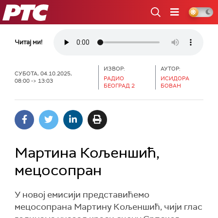
РТС
Читај ми!
ИЗВОР:
АУТОР:
СУБОТА, 04.10.2025,
РАДИО
ИСИДОРА
08:00 -> 13:03
БЕОГРАД 2
БОВАН
Мартинa Кољеншић,
мецосопран
У новој емисији представићемо
мецосопрана Мартину Кољеншић, чији глас