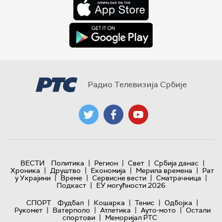
Радио Телевизија Србије
|
|
|
|
ВЕСТИ
Политика
Регион
Свет
Србија данас
|
|
|
|
Хроника
Друштво
Економија
Мерила времена
Рат
|
|
|
|
у Украјини
Време
Сервисне вести
Сматрачница
|
Подкаст
ЕУ могућности 2026
|
|
|
|
СПОРТ
Фудбал
Кошарка
Тенис
Одбојка
|
|
|
|
Рукомет
Ватерполо
Атлетика
Ауто-мото
Остали
|
спортови
Меморијал РТС