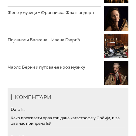
Жене у музици – Франциска Флајшандерл
Пијанизми Балкана – Ивана Гаврић
Чарлс Берни и путовање кроз музику
КОМЕНТАРИ
Da, ali...
Како преживети прва три дана катастрофе у Србији, и за
шта нас припрема ЕУ