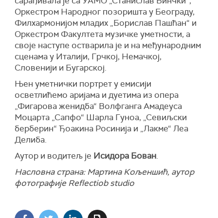
сарађивала је са УАМО „Станислав Бинчки“,
Оркестром Народног позоришта у Београду,
Филхармонијом младих „Борислав Пашћан“ и
Оркестром Факултета музичке уметности, а
своје наступе остварила је и на међународним
сценама у Италији, Грчкој, Немачкој,
Словенији и Бугарској.
Њен уметнички портрет у емисији
осветлићемо аријама и дуетима из опера
„Фигарова женидба“ Волфганга Амадеуса
Моцарта „Сапфо“ Шарла Гуноа, „Севиљски
берберин“ Ђоакина Росинија и „Лакме“ Леа
Делиба.
Аутор и водитељ је
Исидора Бован
.
Насловна страна: Мартинa Кољеншић, аутор
фотографије Reflectiob studio