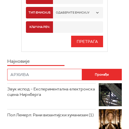
РАДИО БЕОГРАД 1
ТИП ЕМИСИЈЕ:
ОДАБЕРИТЕ ЕМИСИЈУ
РАДИО БЕОГРАД 2
СПОРТ
КЉУЧНА РЕЧ:
РАДИО БЕОГРАД 3
СЕРИЈА
БЕОГРАД 202
ИНФО
Најновије
РАДИО ПЛЕТЕНИЦА
ФИЛМ
РАДИО РОКЕНРОЛЕР
РАДИО ЏУБОКС
Звук испод – Експериментална електронска
сцена Нирнберга
РАДИО ВРТЕШКА
РАДИО ЏЕЗЕР
Пол Лемерл: Рани византијски хуманизам (1)
АРХИВ