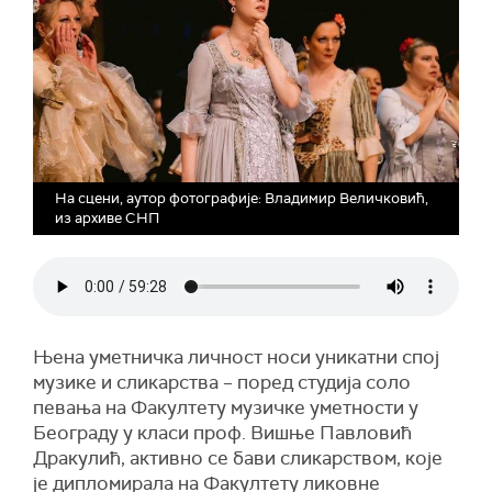
На сцени, аутор фотографије: Владимир Величковић,
из архиве СНП
Њена уметничка личност носи уникатни спој
музике и сликарства – поред студија соло
певања на Факултету музичке уметности у
Београду у класи проф. Вишње Павловић
Дракулић, активно се бави сликарством, које
је дипломирала на Факултету ликовне