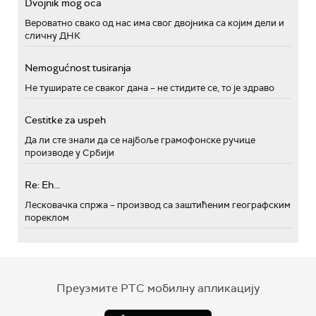
Dvojnik mog oca
Вероватно свако од нас има свог двојника са којим дели и
сличну ДНК
Nemogućnost tusiranja
Не туширате се сваког дана – не стидите се, то је здраво
Cestitke za uspeh
Да ли сте знали да се најбоље грамофонске ручице
производе у Србији
Re: Eh...
Лесковачка спржа – производ са заштићеним географским
пореклом
Преузмите РТС мобилну апликацију