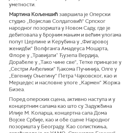
уметности.
Мартина Кољеншић
завршила је Оперски
студио „Војислав Солдатовић“ Српског
народног позоришта у Новом Саду, где је
дебитовала у бројним мањим и већим улогама
попут Церлине и Керубина у „Фигаровој
женидби“ Волфганга Амадеуса Моцарта,
Флоре у „Травијати” Ђузепа Вердија,
Дорабеле у „Тако чине све“, Тетке принцезе у
„Сестри Анђелики“ Ђакома Пучинија, Олге у
„Евгенију Оњегину“ Петра Чајковског, као и
Мерцедес и насловне улоге „Кармен“ Жоржа
Бизеа.
Поред оперских сцена, активно наступа и у
концертним салама као што су Задужбина
Илије М. Коларца, концертна сала Дома
Војске Србије, као и обе сцене Народног
позоришта у Београду. Као солисткиња,