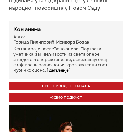
годинама уназад краси сцену Српског
народног позоришта у Новом Саду.
Кон анима
Autor:
Горица Пилиповић, Исидора Бован
Кон анима је посвећена опери. Портрети
уметника, занимљивости из света оперe,
анегдоте и оперске звезде, освежавају овај
својеврсни радио водич кроз захтевни свет
музичке сцене. [
]
детаљније
СВЕ ЕПИЗОДЕ СЕРИЈАЛА
АУДИО ПОДКАСТ