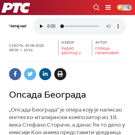
РТС
Читај ми!
ИЗВОР:
АУТОР:
СУБОТА, 30.08.2025,
РАДИО
ГОРИЦА
08:00 -> 10:41
БЕОГРАД 2
ПИЛИПОВИЋ
Опсада Београда
„Опсада Београда” је опера коју је написао
енглеско-италијански композитор из 18.
века Стефано Стораче, а данас ће то дело у
емисији Кон анима представити уредница