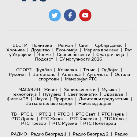
|
|
|
|
ВЕСТИ
Политика
Регион
Свет
Србија данас
|
|
|
|
Хроника
Друштво
Економија
Мерила времена
Рат
|
|
|
|
у Украјини
Време
Сервисне вести
Сматрачница
|
Подкаст
ЕУ могућности 2026
|
|
|
|
СПОРТ
Фудбал
Кошарка
Тенис
Одбојка
|
|
|
|
Рукомет
Ватерполо
Атлетика
Ауто-мото
Остали
|
спортови
Меморијал РТС
|
|
|
МАГАЗИН
Живот
Занимљивости
Музика
|
|
|
|
Технологијa
Путујемо
Свет познатих
Здравље
|
|
|
|
Филм и ТВ
Наука
Природа
Дигитални предузетник
|
За мале велике хероје
Наизглед здрав
|
|
|
|
|
ТВ
РТС 1
РТС 2
РТС 3
РТС Свет
РТС Наука
|
|
|
|
РТС Драма
РТС Живот
РТС Класика
РТС Коло
|
|
РТС Трезор
РТС Музика
РТС Полетарац
|
|
РАДИО
Радио Београд 1
Радио Београд 2
Радио