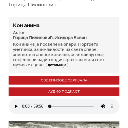
Горица Пилиповић.
Кон анима
Autor:
Горица Пилиповић, Исидора Бован
Кон анима је посвећена опери. Портрети
уметника, занимљивости из света оперe,
анегдоте и оперске звезде, освежавају овај
својеврсни радио водич кроз захтевни свет
музичке сцене. [
]
детаљније
СВЕ ЕПИЗОДЕ СЕРИЈАЛА
АУДИО ПОДКАСТ