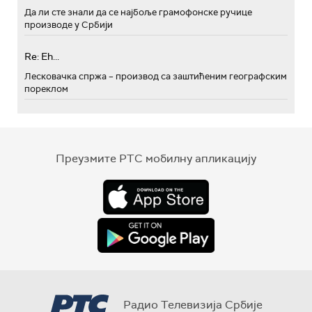
Да ли сте знали да се најбоље грамофонске ручице
производе у Србији
Re: Eh...
Лесковачка спржа – производ са заштићеним географским
пореклом
Преузмите РТС мобилну апликацију
Радио Телевизија Србије