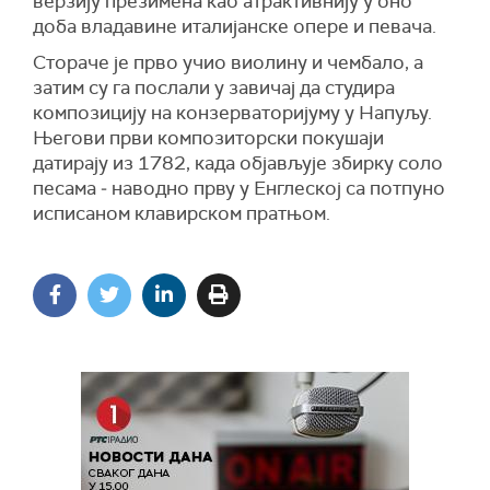
верзију презимена као атрактивнију у оно
доба владавине италијанске опере и певача.
Стораче је прво учио виолину и чембало, а
затим су га послали у завичај да студира
композицију на конзерваторијуму у Напуљу.
Његови први композиторски покушаји
датирају из 1782, када објављује збирку соло
песама ‒ наводно прву у Енглеској са потпуно
исписаном клавирском пратњом.