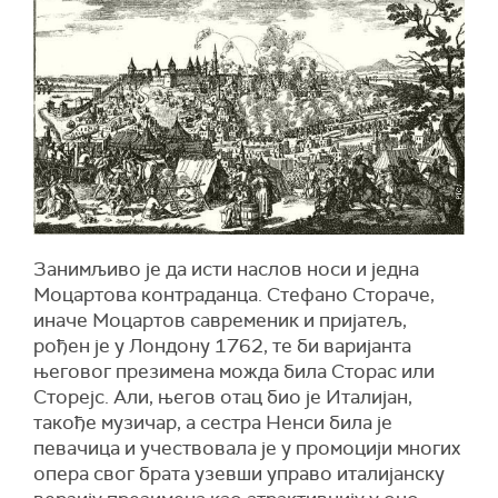
Занимљиво је да исти наслов носи и једна
Моцартова контраданца. Стефано Стораче,
иначе Моцартов савременик и пријатељ,
рођен је у Лондону 1762, те би варијанта
његовог презимена можда била Сторас или
Сторејс. Али, његов отац био је Италијан,
такође музичар, а сестра Ненси била је
певачица и учествовала је у промоцији многих
опера свог брата узевши управо италијанску