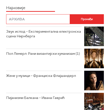
Најновије
РАДИО ПЛЕТЕНИЦА
ФИЛМ
РАДИО РОКЕНРОЛЕР
РАДИО ЏУБОКС
Звук испод – Експериментална електронска
сцена Нирнберга
РАДИО ВРТЕШКА
РАДИО ЏЕЗЕР
Пол Лемерл: Рани византијски хуманизам (1)
АРХИВ
Жене у музици – Франциска Флајшандерл
Пијанизми Балкана – Ивана Гаврић