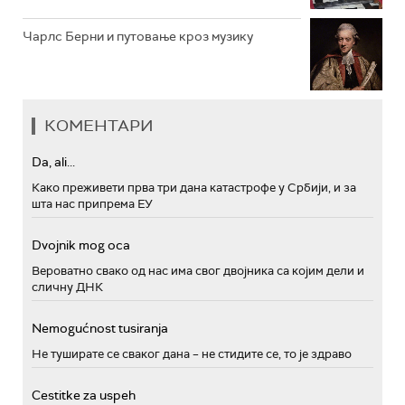
Чарлс Берни и путовање кроз музику
КОМЕНТАРИ
Da, ali...
Како преживети прва три дана катастрофе у Србији, и за
шта нас припрема ЕУ
Dvojnik mog oca
Вероватно свако од нас има свог двојника са којим дели и
сличну ДНК
Nemogućnost tusiranja
Не туширате се сваког дана – не стидите се, то је здраво
Cestitke za uspeh