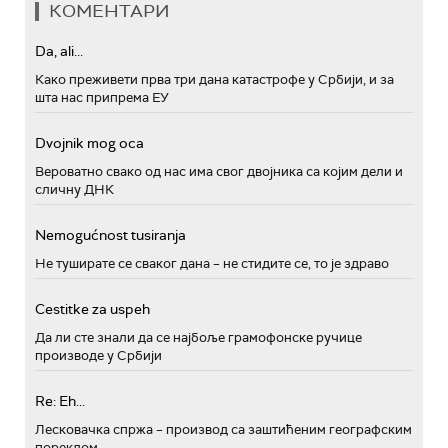
КОМЕНТАРИ
Da, ali...
Како преживети прва три дана катастрофе у Србији, и за
шта нас припрема ЕУ
Dvojnik mog oca
Вероватно свако од нас има свог двојника са којим дели и
сличну ДНК
Nemogućnost tusiranja
Не туширате се сваког дана – не стидите се, то је здраво
Cestitke za uspeh
Да ли сте знали да се најбоље грамофонске ручице
производе у Србији
Re: Eh...
Лесковачка спржа – производ са заштићеним географским
пореклом