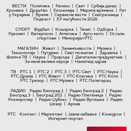
|
|
|
|
ВЕСТИ
Политика
Регион
Свет
Србија данас
|
|
|
|
Хроника
Друштво
Економија
Мерила времена
Рат
|
|
|
|
у Украјини
Време
Сервисне вести
Сматрачница
|
Подкаст
ЕУ могућности 2026
|
|
|
|
СПОРТ
Фудбал
Кошарка
Тенис
Одбојка
|
|
|
|
Рукомет
Ватерполо
Атлетика
Ауто-мото
Остали
|
спортови
Меморијал РТС
|
|
|
МАГАЗИН
Живот
Занимљивости
Музика
|
|
|
|
Технологијa
Путујемо
Свет познатих
Здравље
|
|
|
|
Филм и ТВ
Наука
Природа
Дигитални предузетник
|
За мале велике хероје
Наизглед здрав
|
|
|
|
|
ТВ
РТС 1
РТС 2
РТС 3
РТС Свет
РТС Наука
|
|
|
|
РТС Драма
РТС Живот
РТС Класика
РТС Коло
|
|
РТС Трезор
РТС Музика
РТС Полетарац
|
|
РАДИО
Радио Београд 1
Радио Београд 2
Радио
|
|
|
Београд 3
Београд 202
Радио Плетеница
Радио
|
|
|
Рокенролер
Радио Џубокс
Радио Вртешка
Радио
|
Џезер
Архив
|
|
|
|
РТС
Контакт
Маркетинг
Јавне набавке
Конкурси
Интернет портал