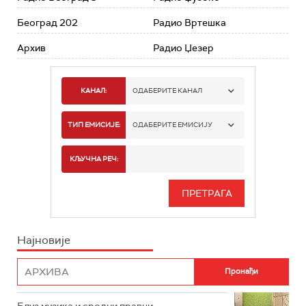
Београд 202
Радио Вртешка
Архив
Радио Џезер
КАНАЛ:
ОДАБЕРИТЕ КАНАЛ
РАДИО БЕОГРАД 1
ТИП ЕМИСИЈЕ:
ОДАБЕРИТЕ ЕМИСИЈУ
РАДИО БЕОГРАД 2
СПОРТ
КЉУЧНА РЕЧ:
РАДИО БЕОГРАД 3
СЕРИЈА
БЕОГРАД 202
ИНФО
Најновије
РАДИО ПЛЕТЕНИЦА
ФИЛМ
РАДИО РОКЕНРОЛЕР
РАДИО ЏУБОКС
Блуз музика и сродни правци