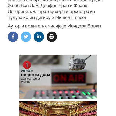
Жозе Ван Дам, Делфин Едан и Франк
Легеринел, уз пратњу хора и оркестра из
Тулуза којим дигирује Мишел Пласон.
Аутор и водитељ емисије је
Исидора Бован
.