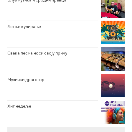
РАДИО ВРТЕШКА
РАДИО ЏЕЗЕР
Летње кулирање
АРХИВ
Свака песма носи своју причу
Музички драгстор
Хит недеље