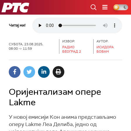
РТС
Читај ми!
ИЗВОР:
АУТОР:
СУБОТА, 23.08.2025,
РАДИО
ИСИДОРА
08:00 -> 11:59
БЕОГРАД 2
БОВАН
Оријентализам оперe
Lakme
У новој емисији Кон анима представљамо
оперу Lakme Леа Делиба, једно од