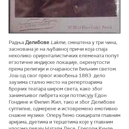
Радња
Делибове
Lakme
, смештена у три чина,
заснована је на љубавној причи која спаја
неколико оријенталистичких елемената попут
егзотичне индијске локације, окренутости
према религији и очараности биљним светом.
Још од свог првог извођења 1883. дело
заузима стално место на репертоарима
бројних театара широм света, како због
занимљивог либрета који потписују Едон
Гондине и Филип Жил, тако и због Делибове
суптилне, одмерене и истовремено емотивно
снажне музике. Оперу ћемо скицирати главним
аријама, дуетима и терцетима које у главним
улогама певају Натали Десе, Грегори Кунде,