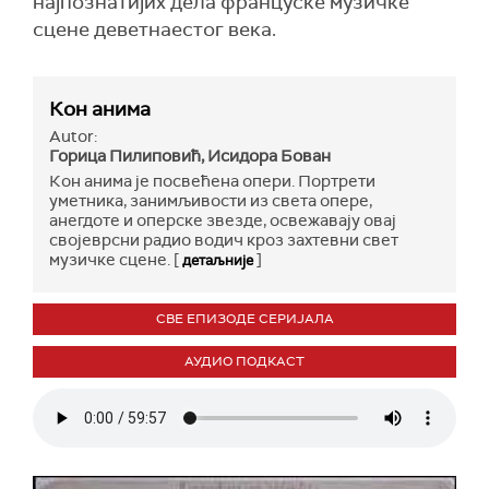
најпознатијих дела француске музичке
сцене деветнаестог века.
Кон анима
Autor:
Горица Пилиповић, Исидора Бован
Кон анима је посвећена опери. Портрети
уметника, занимљивости из света оперe,
анегдоте и оперске звезде, освежавају овај
својеврсни радио водич кроз захтевни свет
музичке сцене. [
]
детаљније
СВЕ ЕПИЗОДЕ СЕРИЈАЛА
АУДИО ПОДКАСТ