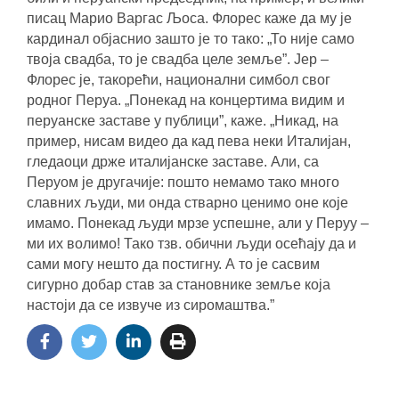
писац Марио Варгас Љоса. Флорес каже да му је
кардинал објаснио зашто је то тако: „То није само
твоја свадба, то је свадба целе земље”. Јер –
Флорес је, такорећи, национални симбол свог
родног Перуа. „Понекад на концертима видим и
перуанске заставе у публици”, каже. „Никад, на
пример, нисам видео да кад пева неки Италијан,
гледаоци држе италијанске заставе. Али, са
Перуом је другачије: пошто немамо тако много
славних људи, ми онда стварно ценимо оне које
имамо. Понекад људи мрзе успешне, али у Перуу ‒
ми их волимо! Тако тзв. обични људи осећају да и
сами могу нешто да постигну. А то је сасвим
сигурно добар став за становнике земље која
настоји да се извуче из сиромаштва.”