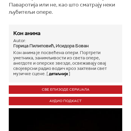
Паваротија или не, као што сматрају неки
љубитељи опере.
Кон анима
Autor:
Горица Пилиповић, Исидора Бован
Кон анима је посвећена опери. Портрети
уметника, занимљивости из света оперe,
анегдоте и оперске звезде, освежавају овај
својеврсни радио водич кроз захтевни свет
музичке сцене. [
]
детаљније
СВЕ ЕПИЗОДЕ СЕРИЈАЛА
АУДИО ПОДКАСТ