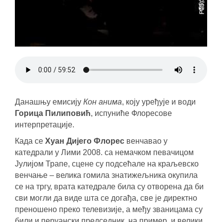
Данашњу емисију
Кон анима
, коју уређује и води
Горица Пилиповић
, испуниће Флоресове
интерпретације.
Када се
Хуан Дијего Флорес
венчавао у
катедрали у Лими 2008. са немачком певачицом
Јулијом Трапе, сцене су подсећале на краљевско
венчање – велика гомила знатижељника окупила
се на тргу, врата катедрале била су отворена да би
сви могли да виде шта се догађа, све је директно
преношено преко телевизије, а међу званицама су
били и перуански председник, на пример, и велики