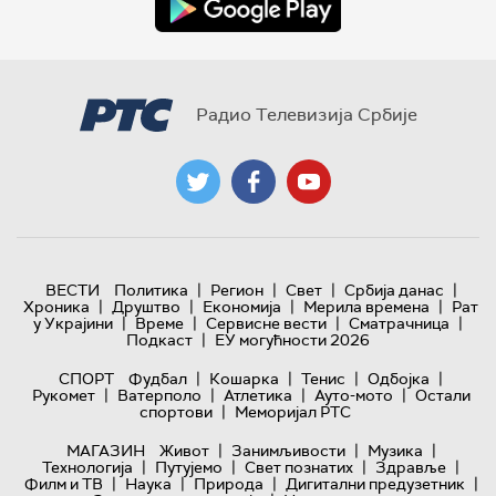
Радио Телевизија Србије
|
|
|
|
ВЕСТИ
Политика
Регион
Свет
Србија данас
|
|
|
|
Хроника
Друштво
Економија
Мерила времена
Рат
|
|
|
|
у Украјини
Време
Сервисне вести
Сматрачница
|
Подкаст
ЕУ могућности 2026
|
|
|
|
СПОРТ
Фудбал
Кошарка
Тенис
Одбојка
|
|
|
|
Рукомет
Ватерполо
Атлетика
Ауто-мото
Остали
|
спортови
Меморијал РТС
|
|
|
МАГАЗИН
Живот
Занимљивости
Музика
|
|
|
|
Технологијa
Путујемо
Свет познатих
Здравље
|
|
|
|
Филм и ТВ
Наука
Природа
Дигитални предузетник