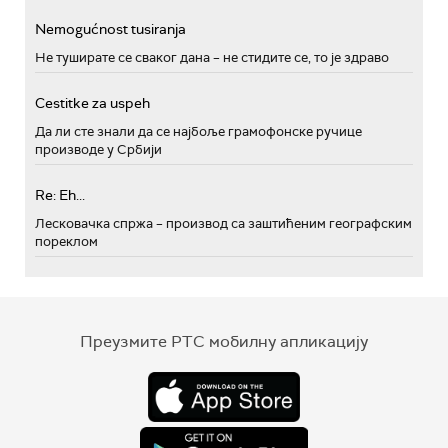
Nemogućnost tusiranja
Не туширате се сваког дана – не стидите се, то је здраво
Cestitke za uspeh
Да ли сте знали да се најбоље грамофонске ручице
производе у Србији
Re: Eh...
Лесковачка спржа – производ са заштићеним географским
пореклом
Преузмите РТС мобилну апликацију