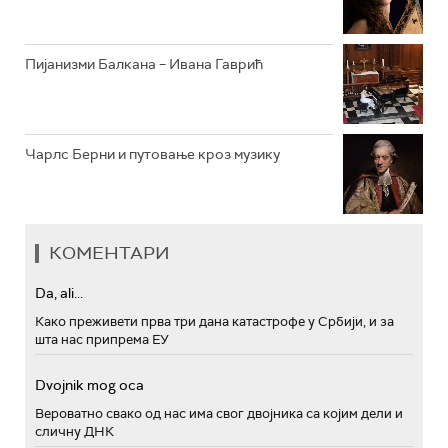
Пијанизми Балкана – Ивана Гаврић
Чарлс Берни и путовање кроз музику
КОМЕНТАРИ
Da, ali...
Како преживети прва три дана катастрофе у Србији, и за
шта нас припрема ЕУ
Dvojnik mog oca
Вероватно свако од нас има свог двојника са којим дели и
сличну ДНК