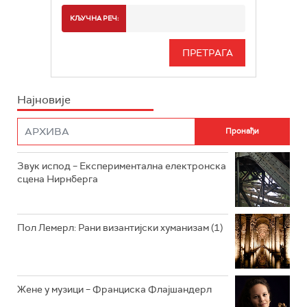
РАДИО БЕОГРАД 2
СПОРТ
КЉУЧНА РЕЧ:
РАДИО БЕОГРАД 3
СЕРИЈА
БЕОГРАД 202
ИНФО
Најновије
РАДИО ПЛЕТЕНИЦА
ФИЛМ
РАДИО РОКЕНРОЛЕР
РАДИО ЏУБОКС
Звук испод – Експериментална електронска
сцена Нирнберга
РАДИО ВРТЕШКА
РАДИО ЏЕЗЕР
Пол Лемерл: Рани византијски хуманизам (1)
АРХИВ
Жене у музици – Франциска Флајшандерл