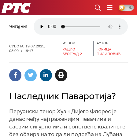
РТС
Читај ми!
ИЗВОР:
АУТОР:
СУБОТА, 19.07.2025,
РАДИО
ГОРИЦА
08:00 -> 19:17
БЕОГРАД 2
ПИЛИПОВИЋ
Наследник Паваротија?
Перуански тенор Хуан Дијего Флорес је
данас међу најтраженијим певачима и
сасвим сигурно има и сопствене квалитете
без обзира на то да ли подсећа на Лућана