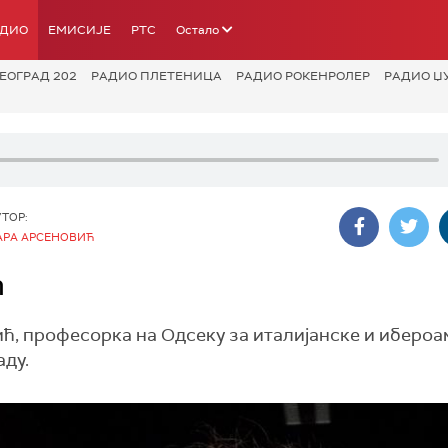
АДИО
ЕМИСИЈЕ
РТС
Остало
ЕОГРАД 202
РАДИО ПЛЕТЕНИЦА
РАДИО РОКЕНРОЛЕР
РАДИО Џ
УТОР:
АРА АРСЕНОВИЋ
ћ
ић, професорка на Одсеку за италијанске и иберо
аду.