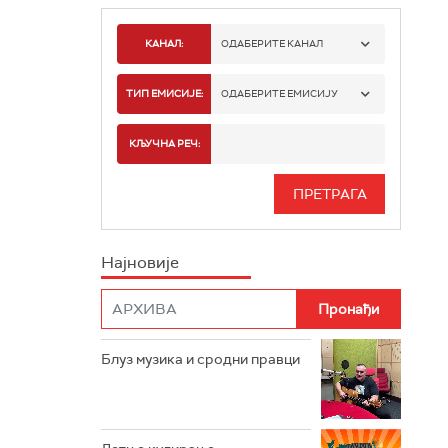
КАНАЛ:
ОДАБЕРИТЕ КАНАЛ
РАДИО БЕОГРАД 1
ТИП ЕМИСИЈЕ:
ОДАБЕРИТЕ ЕМИСИЈУ
РАДИО БЕОГРАД 2
СПОРТ
КЉУЧНА РЕЧ:
РАДИО БЕОГРАД 3
СЕРИЈА
БЕОГРАД 202
ИНФО
Најновије
РАДИО ПЛЕТЕНИЦА
ФИЛМ
РАДИО РОКЕНРОЛЕР
РАДИО ЏУБОКС
Блуз музика и сродни правци
РАДИО ВРТЕШКА
РАДИО ЏЕЗЕР