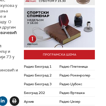
рес
скупова у
ашња
е и
аду. О
м другим
овачевић
л
иљу и
ПРОГРАМСКА ШЕМА
ји 73 у
Радио Београд 1
Радио Плетеница
иновић и
Радио Београд 2
Радио Рокенролер
Радио Београд 3
Радио Џубокс
Београд 202
Радио Вртешка
Архив
Радио Џезер