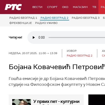
РТС
ВЕСТИ
СПОРТ
OKO
МАГАЗИН
ТВ
Р
РАДИО БЕОГРАД 1
РАДИО БЕОГРАД 2
РАДИО БЕОГРАД 3
Б
ФРЕКВЕНЦИЈЕ
РАДИО УЖИВО
Читај ми!
ИЗВОР:
А
НЕДЕЉА, 20.07.2025, 11:00 -> 13:39
РАДИО БЕОГРАД 2
С
Бојана Ковачевић Петрови
Гошћа емисије је др Бојана Ковачевић Петров
студије на Филозофском факултету у Новом С
У првих пет - културни