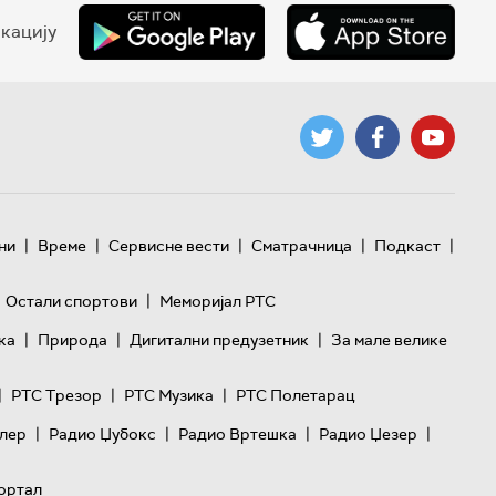
кацију
|
|
|
|
|
ни
Време
Сервисне вести
Сматрачница
Подкаст
|
Остали спортови
Меморијал РТС
|
|
|
ка
Природа
Дигитални предузетник
За мале велике
|
|
|
РТС Трезор
РТС Музика
РТС Полетарац
|
|
|
|
лер
Радио Џубокс
Радио Вртешка
Радио Џезер
ортал