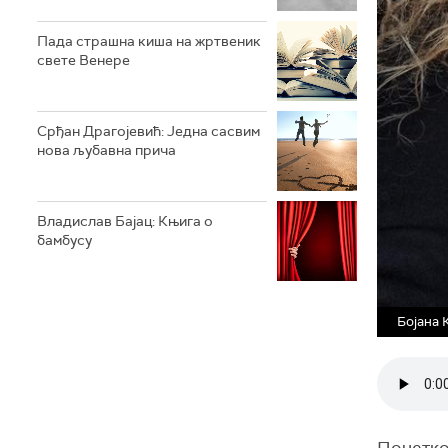
Пада страшна киша на жртвеник
свете Венере
Срђан Драгојевић: Једна сасвим
нова љубавна прича
Владислав Бајац: Књига о
бамбусу
Бојана 