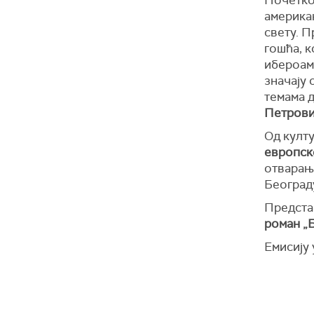
Почетко
американ
свету. 
гошћа, к
ибероам
значају 
темама д
Петров
Од култ
европск
отвара
Београд
Предст
роман „
Емисију 