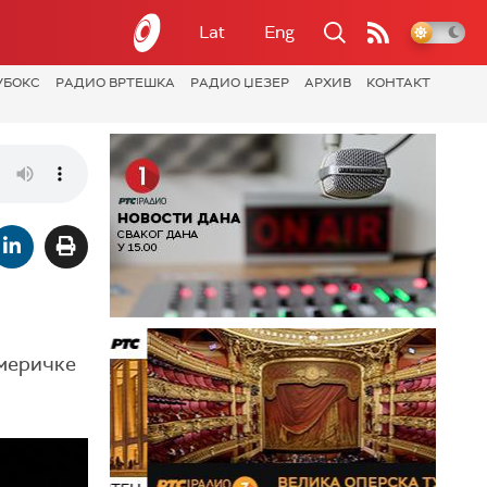
Lat
Eng
УБОКС
РАДИО ВРТЕШКА
РАДИО ЏЕЗЕР
АРХИВ
КОНТАКТ
америчке