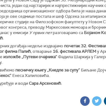
м јула у Новом Саду је одржан 58. Међународни конг
иста, један од најстаријих и најпрестижнијих научних 
Председница организационог одбора била је наша дан
оја је ове седмице постала и шеф Одсека за италијанск
еричке студије на Филозофском факултету у Новом С
овог конгреса, преводу Маркесових мемоара и бројни
анас у емисији
У првих пет
разговарамо са
Бојаном К
ић
.
урних догађаја недеље издвајамо
почетак 32. Фестива
ог филма Палић
, отварање
16. фестивала АРЛЕМ
у Ар
ње
изложбе „Путеви очајника”
Фадила Шаркија у Галери
у.
авићемо
песничку књигу „Кнедле за супу”
Биљане Дојч
Бекос”
Енеса Халиловића.
уређује и води
Сара Арсеновић
.