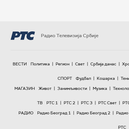
Радио Телевизија Србије
|
|
|
|
ВЕСТИ
Политика
Регион
Свет
Србија данас
Хр
|
|
СПОРТ
Фудбал
Кошарка
Тен
|
|
|
МАГАЗИН
Живот
Занимљивости
Музика
Техноло
|
|
|
|
ТВ
РТС 1
РТС 2
РТС 3
РТС Свет
РТ
|
|
РАДИО
Радио Београд 1
Радио Београд 2
Радио
РТС