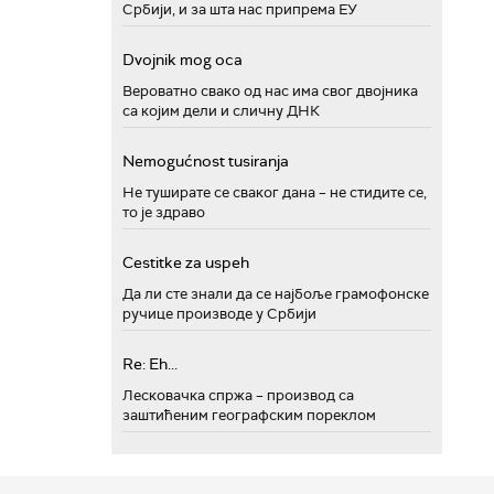
Србији, и за шта нас припрема ЕУ
Dvojnik mog oca
Вероватно свако од нас има свог двојника
са којим дели и сличну ДНК
Nemogućnost tusiranja
Не туширате се сваког дана – не стидите се,
то је здраво
Cestitke za uspeh
Да ли сте знали да се најбоље грамофонске
ручице производе у Србији
Re: Eh...
Лесковачка спржа – производ са
заштићеним географским пореклом