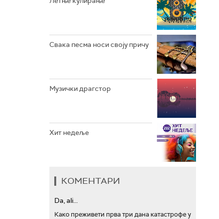
Летње кулирање
АРХИВ
Свака песма носи своју причу
Музички драгстор
Хит недеље
КОМЕНТАРИ
Da, ali...
Како преживети прва три дана катастрофе у