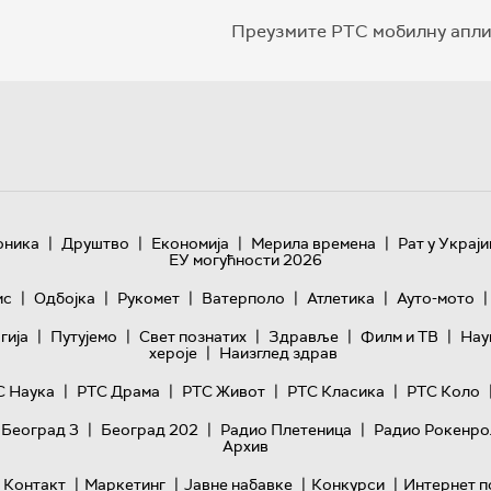
Преузмите РТС мобилну апли
|
|
|
|
оника
Друштво
Економија
Мерила времена
Рат у Украји
ЕУ могућности 2026
|
|
|
|
|
|
ис
Одбојка
Рукомет
Ватерполо
Атлетика
Ауто-мото
|
|
|
|
|
гијa
Путујемо
Свет познатих
Здравље
Филм и ТВ
Нау
|
хероје
Наизглед здрав
|
|
|
|
С Наука
РТС Драма
РТС Живот
РТС Класика
РТС Коло
|
|
|
 Београд 3
Београд 202
Радио Плетеница
Радио Рокенро
Архив
|
|
|
|
Контакт
Маркетинг
Јавне набавке
Конкурси
Интернет п