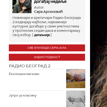
догађај недеље
Autor:
Сара Арсеновић
Новинари и критичари Радио Београда
2 издвајају најбоље, најважније
културне догађаје у свим уметностима
у протеклих седам дана и коментаришу
свој избор. [
]
детаљније
СВЕ ЕПИЗОДЕ СЕРИЈАЛА
АУДИО ПОДКАСТ
РАДИО БЕОГРАД 2
Еколошки магазин
Јутро уз класику