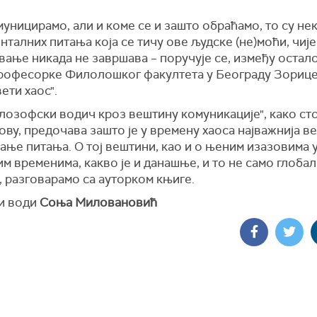
уницирамо, али и коме се и зашто обраћамо, то су не
талних питања која се тичу ове људске (не)моћи, чије
ање никада не завршава – поручује се, између осталог
рофесорке Филолошког факултета у Београду Зорице
ети хаос".
лозофски водич кроз вештину комуникације", како сто
ву, предочава зашто је у времену хаоса најважнија в
ње питања. О тој вештини, као и о њеним изазовима 
м временима, какво је и данашње, и то не само глобал
 разговарамо са ауторком књиге.
 и води
Соња Миловановић