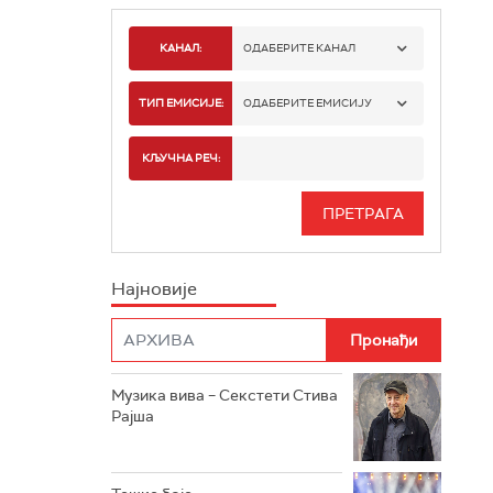
КАНАЛ:
ОДАБЕРИТЕ КАНАЛ
РАДИО БЕОГРАД 1
ТИП ЕМИСИЈЕ:
ОДАБЕРИТЕ ЕМИСИЈУ
РАДИО БЕОГРАД 2
СПОРТ
КЉУЧНА РЕЧ:
РАДИО БЕОГРАД 3
СЕРИЈА
БЕОГРАД 202
ИНФО
Најновије
РАДИО ПЛЕТЕНИЦА
ФИЛМ
РАДИО РОКЕНРОЛЕР
РАДИО ЏУБОКС
Музика вива – Секстети Стива
Рајша
РАДИО ВРТЕШКА
РАДИО ЏЕЗЕР