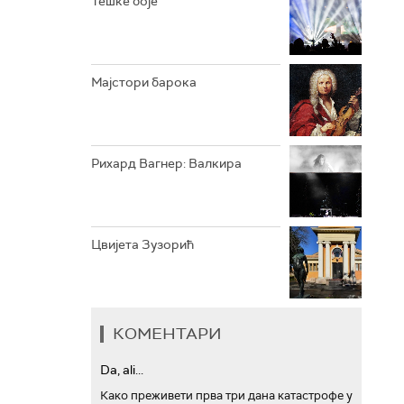
Тешке боје
АРХИВ
Мајстори барока
Рихард Вагнер: Валкира
Цвијета Зузорић
КОМЕНТАРИ
Da, ali...
Како преживети прва три дана катастрофе у