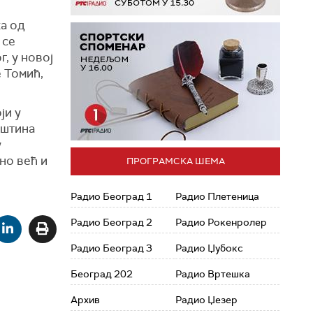
ка од
 се
, у новој
 Томић,
ји у
ештина
у
но већ и
ПРОГРАМСКА ШЕМА
Радио Београд 1
Радио Плетеница
Радио Београд 2
Радио Рокенролер
Радио Београд 3
Радио Џубокс
Београд 202
Радио Вртешка
Архив
Радио Џезер