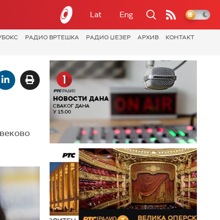
Lat
Eng
УБОКС
РАДИО ВРТЕШКА
РАДИО ЏЕЗЕР
АРХИВ
КОНТАКТ
овеково