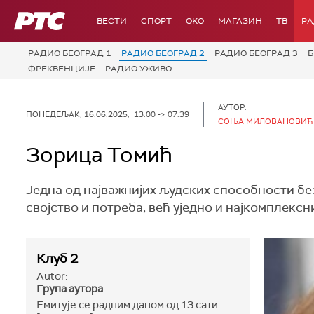
РТС
ВЕСТИ
СПОРТ
OKO
МАГАЗИН
ТВ
Р
РАДИО БЕОГРАД 1
РАДИО БЕОГРАД 2
РАДИО БЕОГРАД 3
Б
ФРЕКВЕНЦИЈЕ
РАДИО УЖИВО
АУТОР:
ПОНЕДЕЉАК, 16.06.2025, 13:00 -> 07:39
СОЊА МИЛОВАНОВИЋ
Зорицa Томић
Једна од најважнијих људских способности без
својство и потреба, већ уједно и најкомплексн
Клуб 2
Autor:
Група аутора
Емитује се радним даном од 13 сати.