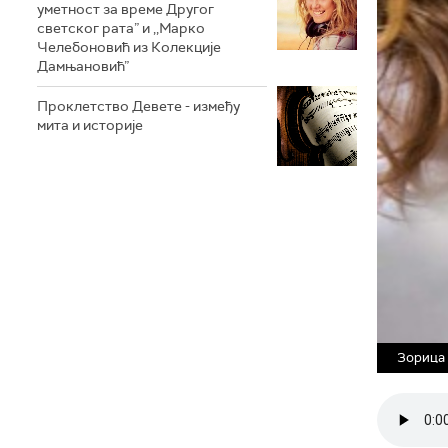
уметност за време Другог
светског рата” и ,,Марко
Челебоновић из Колекције
Дамњановић”
Проклетство Девете - између
мита и историје
Зорица 