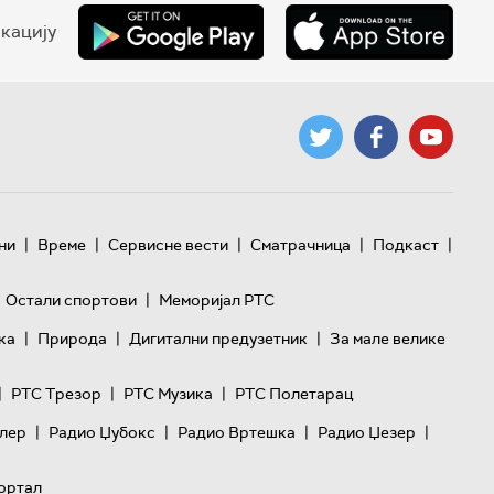
кацију
|
|
|
|
|
ни
Време
Сервисне вести
Сматрачница
Подкаст
|
Остали спортови
Меморијал РТС
|
|
|
ка
Природа
Дигитални предузетник
За мале велике
|
|
|
РТС Трезор
РТС Музика
РТС Полетарац
|
|
|
|
лер
Радио Џубокс
Радио Вртешка
Радио Џезер
ортал