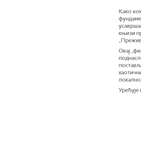
Како ком
фундамен
усавршав
књизи п
„Прежив
Овај „фи
поднасло
поставља
хаотични
локално,
Уређује