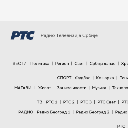
Радио Телевизија Србије
|
|
|
|
ВЕСТИ
Политика
Регион
Свет
Србија данас
Хр
|
|
СПОРТ
Фудбал
Кошарка
Тен
|
|
|
МАГАЗИН
Живот
Занимљивости
Музика
Техноло
|
|
|
|
ТВ
РТС 1
РТС 2
РТС 3
РТС Свет
РТ
|
|
РАДИО
Радио Београд 1
Радио Београд 2
Радио
РТС