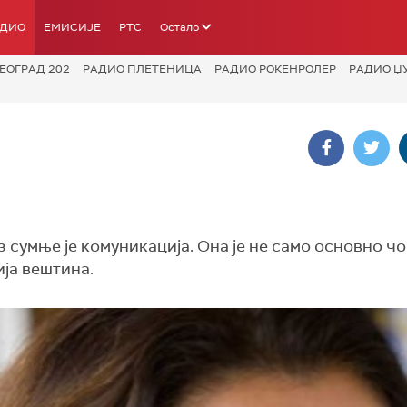
АДИО
ЕМИСИЈЕ
РТС
Остало
ЕОГРАД 202
РАДИО ПЛЕТЕНИЦА
РАДИО РОКЕНРОЛЕР
РАДИО Џ
 сумње је комуникација. Она је не само основно ч
ија вештина.