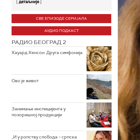
[
]
детаљније
СВЕ ЕПИЗОДЕ СЕРИЈАЛА
АУДИО ПОДКАСТ
РАДИО БЕОГРАД 2
Хауард Хенсон: Друга симфонија
Ово је живот
Занимање инспицијента у
позоришној продукцији
„И у ропству слобода – српска