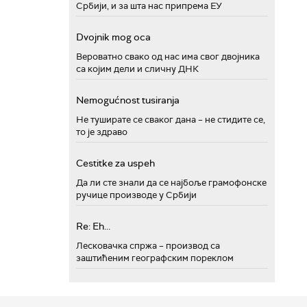
Србији, и за шта нас припрема ЕУ
Dvojnik mog oca
Вероватно свако од нас има свог двојника
са којим дели и сличну ДНК
Nemogućnost tusiranja
Не туширате се сваког дана – не стидите се,
то је здраво
Cestitke za uspeh
Да ли сте знали да се најбоље грамофонске
ручице производе у Србији
Re: Eh...
Лесковачка спржа – производ са
заштићеним географским пореклом