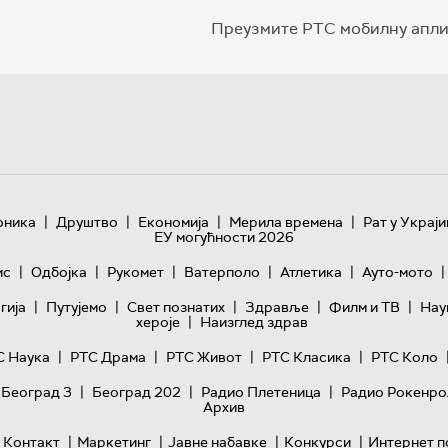
Преузмите РТС мобилну апли
|
|
|
|
оника
Друштво
Економија
Мерила времена
Рат у Украји
ЕУ могућности 2026
|
|
|
|
|
|
ис
Одбојка
Рукомет
Ватерполо
Атлетика
Ауто-мото
|
|
|
|
|
гијa
Путујемо
Свет познатих
Здравље
Филм и ТВ
Нау
|
хероје
Наизглед здрав
|
|
|
|
С Наука
РТС Драма
РТС Живот
РТС Класика
РТС Коло
|
|
|
 Београд 3
Београд 202
Радио Плетеница
Радио Рокенро
Архив
|
|
|
|
Контакт
Маркетинг
Јавне набавке
Конкурси
Интернет п