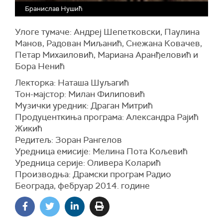
Бранислав Нушић
Улоге тумаче: Андреј Шепетковски, Паулина
Манов, Радован Миљанић, Снежана Ковачев,
Петар Михаиловић, Мариана Аранђеловић и
Бора Ненић
Лекторка: Наташа Шуљагић
Тон-мајстор: Милан Филиповић
Музички уредник: Драган Митрић
Продуценткиња програма: Александра Рајић
Жикић
Редитељ: Зоран Рангелов
Уредница емисије: Мелина Пота Кољевић
Уредница серије: Оливера Коларић
Производња: Драмски програм Радио
Београда, фебруар 2014. године