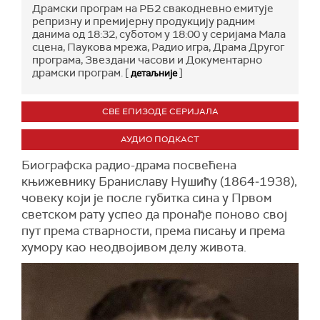
Драмски програм на РБ2 свакодневно емитује
репризну и премијерну продукцију радним
данима од 18:32, суботом у 18:00 у серијама Мала
сцена, Паукова мрежа, Радио игра, Драма Другог
програма, Звездани часови и Документарно
драмски програм. [
]
детаљније
СВЕ ЕПИЗОДЕ СЕРИЈАЛА
АУДИО ПОДКАСТ
Биографска радио-драма посвећена
књижевнику Браниславу Нушићу (1864‒1938),
човеку који је после губитка сина у Првом
светском рату успео да пронађе поново свој
пут према стварности, према писању и према
хумору као неодвојивом делу живота.