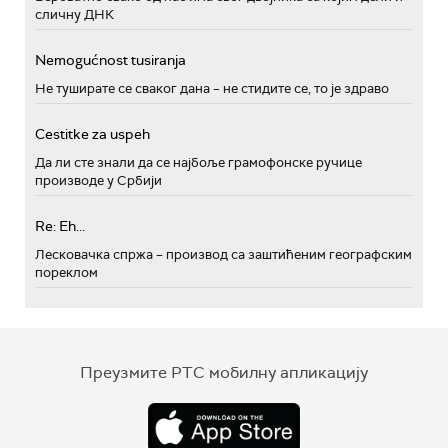
сличну ДНК
Nemogućnost tusiranja
Не туширате се сваког дана – не стидите се, то је здраво
Cestitke za uspeh
Да ли сте знали да се најбоље грамофонске ручице
производе у Србији
Re: Eh...
Лесковачка спржа – производ са заштићеним географским
пореклом
Преузмите РТС мобилну апликацију