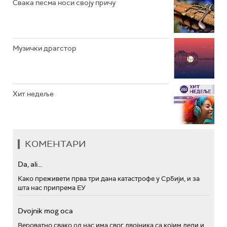
Свака песма носи своју причу
Музички драгстор
Хит недеље
КОМЕНТАРИ
Da, ali...
Како преживети прва три дана катастрофе у Србији, и за
шта нас припрема ЕУ
Dvojnik mog oca
Вероватно свако од нас има свог двојника са којим дели и