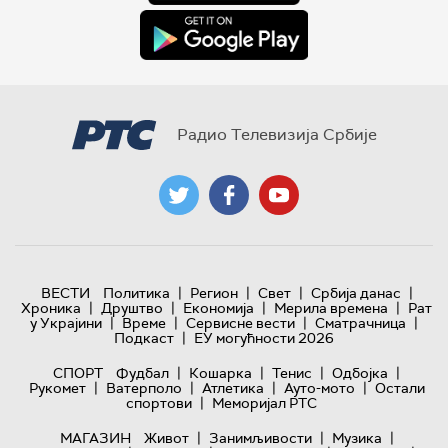
Радио Телевизија Србије
|
|
|
|
ВЕСТИ
Политика
Регион
Свет
Србија данас
|
|
|
|
Хроника
Друштво
Економија
Мерила времена
Рат
|
|
|
|
у Украјини
Време
Сервисне вести
Сматрачница
|
Подкаст
ЕУ могућности 2026
|
|
|
|
СПОРТ
Фудбал
Кошарка
Тенис
Одбојка
|
|
|
|
Рукомет
Ватерполо
Атлетика
Ауто-мото
Остали
|
спортови
Меморијал РТС
|
|
|
МАГАЗИН
Живот
Занимљивости
Музика