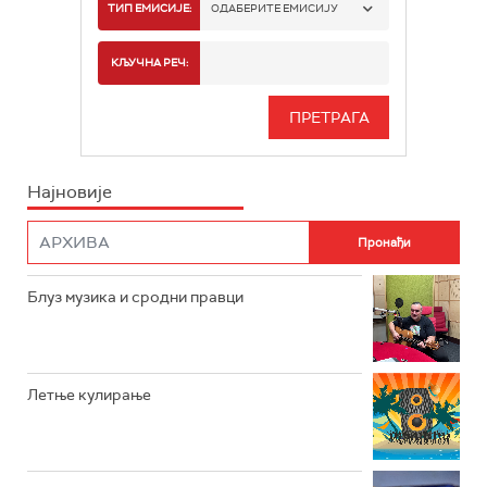
РАДИО БЕОГРАД 1
ТИП ЕМИСИЈЕ:
ОДАБЕРИТЕ ЕМИСИЈУ
РАДИО БЕОГРАД 2
СПОРТ
КЉУЧНА РЕЧ:
РАДИО БЕОГРАД 3
СЕРИЈА
БЕОГРАД 202
ИНФО
Најновије
РАДИО ПЛЕТЕНИЦА
ФИЛМ
РАДИО РОКЕНРОЛЕР
РАДИО ЏУБОКС
Блуз музика и сродни правци
РАДИО ВРТЕШКА
РАДИО ЏЕЗЕР
Летње кулирање
АРХИВ