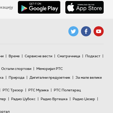
кацију
|
|
|
|
|
ни
Време
Сервисне вести
Сматрачница
Подкаст
|
Остали спортови
Меморијал РТС
|
|
|
ка
Природа
Дигитални предузетник
За мале велике
|
|
|
РТС Трезор
РТС Музика
РТС Полетарац
|
|
|
|
лер
Радио Џубокс
Радио Вртешка
Радио Џезер
ортал