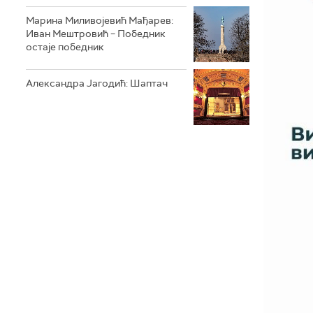
Марина Миливојевић Мађарев:
Иван Мештровић – Победник
остаје победник
Александра Јагодић: Шаптач