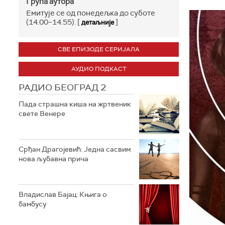
Група аутора
Емитује се од понедељка до суботе
(14.00–14.55). [
]
детаљније
СВЕ ЕПИЗОДЕ СЕРИЈАЛА
АУДИО ПОДКАСТ
РАДИО БЕОГРАД 2
Пада страшна киша на жртвеник
свете Венере
Срђан Драгојевић: Једна сасвим
нова љубавна прича
Владислав Бајац: Књига о
бамбусу