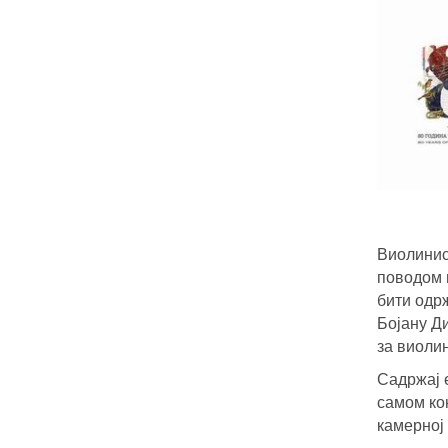
Виолини
поводом п
бити одрж
Бојану Д
за виолин
Садржај е
самом кон
камерној 