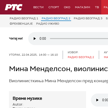
РТС
ВЕСТИ
СПОРТ
OKO
МАГАЗИН
ТВ
Р
РАДИО БЕОГРАД 1
РАДИО БЕОГРАД 2
РАДИО БЕОГРАД 3
Б
ФРЕКВЕНЦИЈЕ
РАДИО УЖИВО
Читај ми!
ИЗВОР:
АУ
УТОРАК, 22.04.2025, 14:00 -> 16:10
РАДИО БЕОГРАД 2
МА
Мина Менделсон, виолини
Виолинисткиња Мина Менделсон пред концерт
Време музике
Autor: