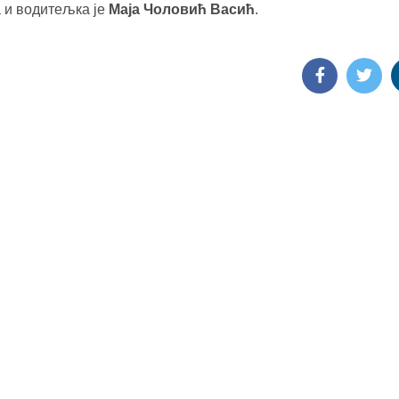
 и водитељка је
Маја Чоловић Васић
.