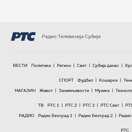
Радио Телевизија Србије
|
|
|
|
ВЕСТИ
Политика
Регион
Свет
Србија данас
Хр
|
|
СПОРТ
Фудбал
Кошарка
Тен
|
|
|
МАГАЗИН
Живот
Занимљивости
Музика
Техноло
|
|
|
|
ТВ
РТС 1
РТС 2
РТС 3
РТС Свет
РТ
|
|
РАДИО
Радио Београд 1
Радио Београд 2
Радио
РТС