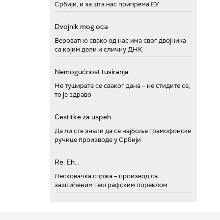
Србији, и за шта нас припрема ЕУ
Dvojnik mog oca
Вероватно свако од нас има свог двојника
са којим дели и сличну ДНК
Nemogućnost tusiranja
Не туширате се сваког дана – не стидите се,
то је здраво
Cestitke za uspeh
Да ли сте знали да се најбоље грамофонске
ручице производе у Србији
Re: Eh...
Лесковачка спржа – производ са
заштићеним географским пореклом