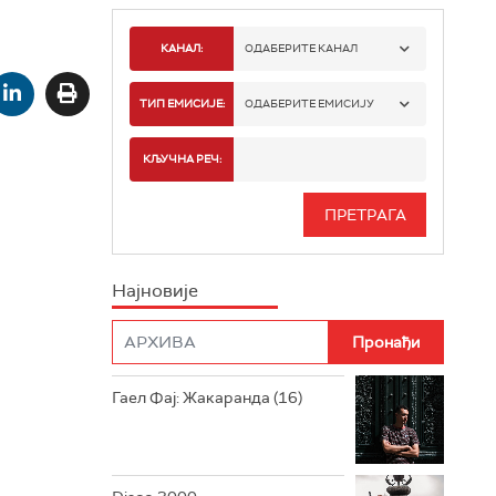
КАНАЛ:
ОДАБЕРИТЕ КАНАЛ
РАДИО БЕОГРАД 1
ТИП ЕМИСИЈЕ:
ОДАБЕРИТЕ ЕМИСИЈУ
РАДИО БЕОГРАД 2
СПОРТ
КЉУЧНА РЕЧ:
РАДИО БЕОГРАД 3
СЕРИЈА
БЕОГРАД 202
ИНФО
Најновије
РАДИО ПЛЕТЕНИЦА
ФИЛМ
РАДИО РОКЕНРОЛЕР
РАДИО ЏУБОКС
Гаел Фај: Жакаранда (16)
РАДИО ВРТЕШКА
РАДИО ЏЕЗЕР