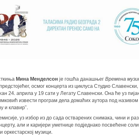
сткиња
Мина Менделсон
је гошћа данашњег
Времена музи
редстојећег, осмог концерта из циклуса Студио Славенски, 
ан 24. априла у 19 сати у Легату Славенски. Она ће уз пиј
имковић извести програм дела домаћих аутора под називо
у и клавир".
мисије, уз избор из до сада остварених снимака, чини и раз
церту, али и каријери уметнице подједнако посвећене солис
и оркестарској музици.