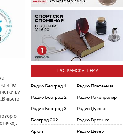
ПРОГРАМСКА ШЕМА
ке
који ће
Радио Београд 1
Радио Плетеница
анисткињу
Радио Београд 2
Радио Рокенролер
м
„
Вињете
Радио Београд 3
Радио Џубокс
говор о
Београд 202
Радио Вртешка
тичкој,
Архив
Радио Џезер