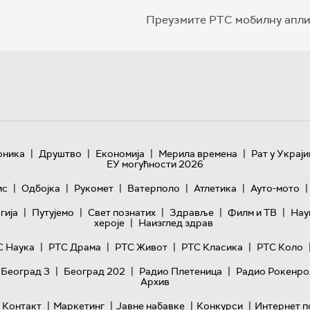
Преузмите РТС мобилну апли
|
|
|
|
оника
Друштво
Економија
Мерила времена
Рат у Украји
ЕУ могућности 2026
|
|
|
|
|
|
ис
Одбојка
Рукомет
Ватерполо
Атлетика
Ауто-мото
|
|
|
|
|
гијa
Путујемо
Свет познатих
Здравље
Филм и ТВ
Нау
|
хероје
Наизглед здрав
|
|
|
|
С Наука
РТС Драма
РТС Живот
РТС Класика
РТС Коло
|
|
|
 Београд 3
Београд 202
Радио Плетеница
Радио Рокенро
Архив
|
|
|
|
Контакт
Маркетинг
Јавне набавке
Конкурси
Интернет п