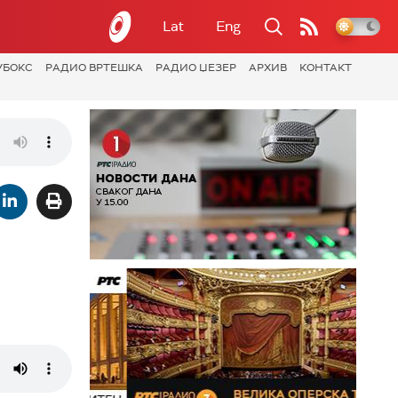
Lat
Eng
УБОКС
РАДИО ВРТЕШКА
РАДИО ЏЕЗЕР
АРХИВ
КОНТАКТ