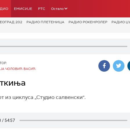
АДИО
ЕМИСИЈЕ
РТС
Остало
ЕОГРАД 202
РАДИО ПЛЕТЕНИЦА
РАДИО РОКЕНРОЛЕР
РАДИО Џ
ТОР:
ЈА ЧОЛОВИЋ ВАСИЋ
сткиња
 из циклуса „Студио салвенски".