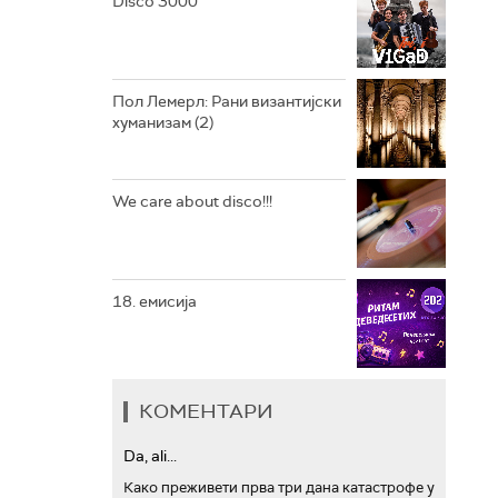
Disco 3000
АРХИВ
Пол Лемерл: Рани византијски
хуманизам (2)
We care about disco!!!
18. емисија
КОМЕНТАРИ
Da, ali...
Како преживети прва три дана катастрофе у