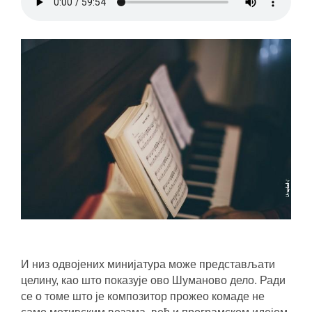
И низ одвојених минијатура може представљати
целину, као што показује ово Шуманово дело.
Ради
се о
томе што је композитор прожео комаде не