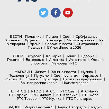
|
|
|
|
ВЕСТИ
Политика
Регион
Свет
Србија данас
|
|
|
|
Хроника
Друштво
Економија
Мерила времена
Рат
|
|
|
|
у Украјини
Време
Сервисне вести
Сматрачница
|
Подкаст
ЕУ могућности 2026
|
|
|
|
СПОРТ
Фудбал
Кошарка
Тенис
Одбојка
|
|
|
|
Рукомет
Ватерполо
Атлетика
Ауто-мото
Остали
|
спортови
Меморијал РТС
|
|
|
МАГАЗИН
Живот
Занимљивости
Музика
|
|
|
|
Технологијa
Путујемо
Свет познатих
Здравље
|
|
|
|
Филм и ТВ
Наука
Природа
Дигитални предузетник
|
За мале велике хероје
Наизглед здрав
|
|
|
|
|
ТВ
РТС 1
РТС 2
РТС 3
РТС Свет
РТС Наука
|
|
|
|
РТС Драма
РТС Живот
РТС Класика
РТС Коло
|
|
РТС Трезор
РТС Музика
РТС Полетарац
|
|
РАДИО
Радио Београд 1
Радио Београд 2
Радио