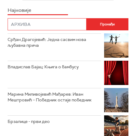
Најновије
РАДИО ПЛЕТЕНИЦА
ФИЛМ
РАДИО РОКЕНРОЛЕР
РАДИО ЏУБОКС
Срђан Драгојевић: Једна сасвим нова
љубавна прича
РАДИО ВРТЕШКА
РАДИО ЏЕЗЕР
Владислав Бајац: Књига о бамбусу
АРХИВ
Марина Миливојевић Мађарев: Иван
Мештровић – Победник остаје победник
Брзалице - први део