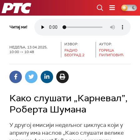
РТС
Читај ми!
ИЗВОР:
АУТОР:
НЕДЕЉА, 13.04.2025,
РАДИО
ГОРИЦА
10:00 -> 10:48
БЕОГРАД 2
ПИЛИПОВИЋ
Како слушати „Карневал”,
Роберта Шумана
У другој емисији недељног циклуса који у
априлу има наслов „Како слушати велике