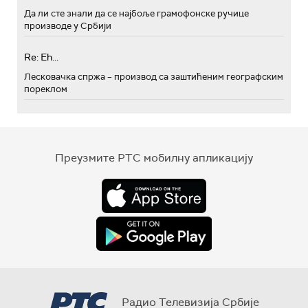
Да ли сте знали да се најбоље грамофонске ручице
производе у Србији
Re: Eh...
Лесковачка спржа – производ са заштићеним географским
пореклом
Преузмите РТС мобилну апликацију
Радио Телевизија Србије