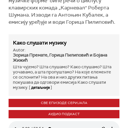
музичке форме" биће речи о циклусу
клавирских комада „Карневал" Роберта
Шумана. Изводи га Антоњин Кубалек, а
емисију уређује и води Горица Пилиповић.
Како слушати музику
Autor:
Зорица Премате, Горица Пилиповић и Бојана
Жижић
Шта чујемо? Шта слушамо? Како слушамо? Шта
уочавамо, а шта пропуштамо? На које елементе
се ослонити? На ова и низ других питања
покушава да одговори емисија Како слушати
музику. [
]
детаљније
СВЕ ЕПИЗОДЕ СЕРИЈАЛА
АУДИО ПОДКАСТ