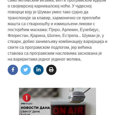
само мотивским везама, већ и програмском идејом
о својеврсној карневалској ноћи. У чудесној
поворци коју је Шуман умео тако сјајно да
транспонује за клавир, хармонично се преплиће
машта са стварношћу и измишљени ликови с
постојећим маскама: Пјеро, Арлекин, Еузебијус,
Флорестан, Кјарина, Шопен, Естрела... Шуман је, у
ствари, добио занимљиву комбинацију варијација и
свите са програмском подлогом, јер већина
ставова са програмским насловима заснована је
на варијантама једног јединог мотива.