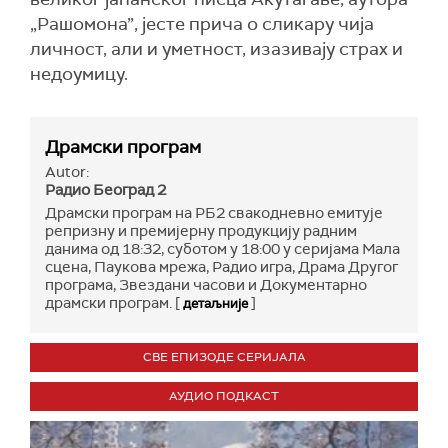
„Рашомона”, јесте прича о сликару чија
личност, али и уметност, изазивају страх и
недоумицу.
Драмски програм
Autor:
Радио Београд 2
Драмски програм на РБ2 свакодневно емитује
репризну и премијерну продукцију радним
данима од 18:32, суботом у 18:00 у серијама Мала
сцена, Паукова мрежа, Радио игра, Драма Другог
програма, Звездани часови и Документарно
драмски програм. [
]
детаљније
СВЕ ЕПИЗОДЕ СЕРИЈАЛА
АУДИО ПОДКАСТ