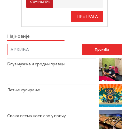
СПОРТ
КЉУЧНА РЕЧ:
РАДИО БЕОГРАД 3
СЕРИЈА
БЕОГРАД 202
ИНФО
Најновије
РАДИО ПЛЕТЕНИЦА
ФИЛМ
РАДИО РОКЕНРОЛЕР
РАДИО ЏУБОКС
Блуз музика и сродни правци
РАДИО ВРТЕШКА
РАДИО ЏЕЗЕР
Летње кулирање
АРХИВ
Свака песма носи своју причу