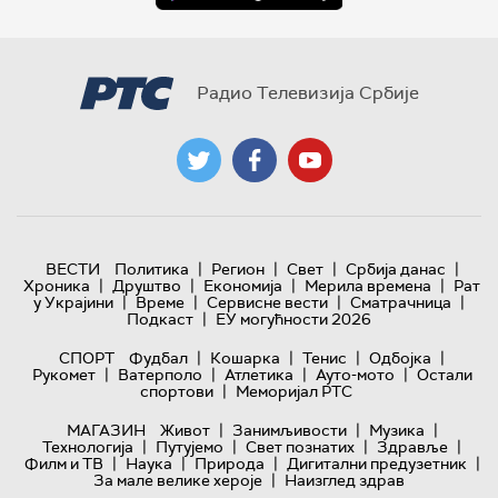
Радио Телевизија Србије
|
|
|
|
ВЕСТИ
Политика
Регион
Свет
Србија данас
|
|
|
|
Хроника
Друштво
Економија
Мерила времена
Рат
|
|
|
|
у Украјини
Време
Сервисне вести
Сматрачница
|
Подкаст
ЕУ могућности 2026
|
|
|
|
СПОРТ
Фудбал
Кошарка
Тенис
Одбојка
|
|
|
|
Рукомет
Ватерполо
Атлетика
Ауто-мото
Остали
|
спортови
Меморијал РТС
|
|
|
МАГАЗИН
Живот
Занимљивости
Музика
|
|
|
|
Технологијa
Путујемо
Свет познатих
Здравље
|
|
|
|
Филм и ТВ
Наука
Природа
Дигитални предузетник
|
За мале велике хероје
Наизглед здрав