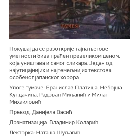
Покушај да се разоткрије тајна његове
уметности бива праћен превеликом ценом,
која уништава и самог сликара. Један од
најутицајнијих и најтемељнијих текстова
особеног јапанског хорора.
Улоге тумаче: Бранислав Платиша, Небојша
Кундачина, Радован Миљанић и Милан
Михаиловић
Превод: Данијела Васић
Драматизација: Владимир Коларић
Лекторка: Наташа Шуљагић