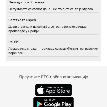
Nemogućnost tusiranja
Не туширате се сваког дана – не стидите се, то је здраво
Cestitke za uspeh
Да ли сте знали да се најбоље грамофонске ручице
производе у Србији
Re: Eh...
Лесковачка спржа – производ са заштићеним географским
пореклом
Преузмите РТС мобилну апликацију