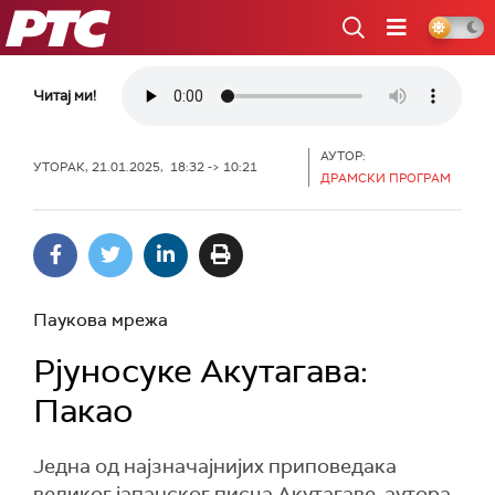
РТС
Читај ми!
АУТОР:
УТОРАК, 21.01.2025, 18:32 -> 10:21
ДРАМСКИ ПРОГРАМ
Паукова мрежа
Рјуносуке Акутагава:
Пакао
Једна од најзначајнијих приповедака
великог јапанског писца Акутагаве, аутора