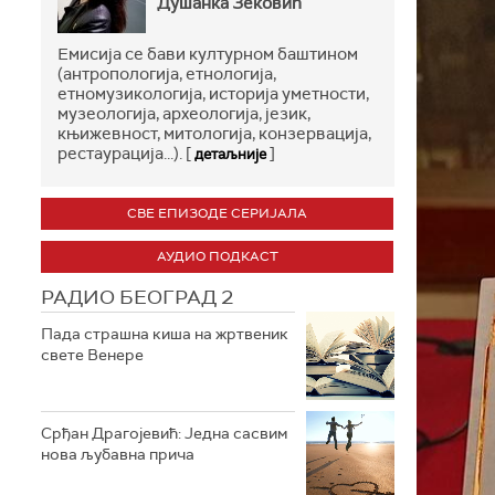
Душанка Зековић
Емисија се бави културном баштином
(антропологија, етнологија,
етномузикологија, историја уметности,
музеологија, археологија, језик,
књижевност, митологија, конзервација,
рестаурација...). [
]
детаљније
СВЕ ЕПИЗОДЕ СЕРИЈАЛА
АУДИО ПОДКАСТ
РАДИО БЕОГРАД 2
Пада страшна киша на жртвеник
свете Венере
Срђан Драгојевић: Једна сасвим
нова љубавна прича