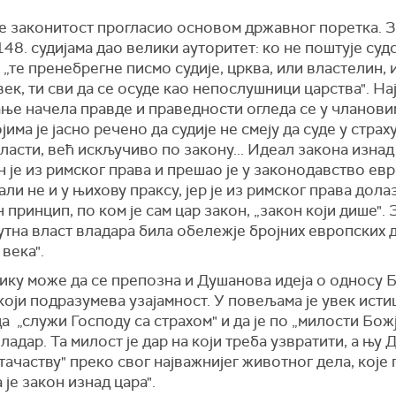
је законитост прогласио основом државног поретка. З
148. судијама дао велики ауторитет: ко не поштује суд
„те пренебрегне писмо судије, црква, или властелин, 
ек, ти сви да се осуде као непослушници царства". Н
ње начела правде и праведности огледа се у чланови
ојима је јасно речено да судије не смеју да суде у страх
ласти, већ искључиво по закону... Идеал закона изнад
 је из римског права и прешао је у законодавство ев
али не и у њихову праксу, јер је из римског права дола
 принцип, по ком је сам цар закон, „закон који дише". 
утна власт владара била обележје бројних европских
века".
ику може да се препозна и Душанова идеја о односу Б
који подразумева узајамност. У повељама је увек исти
а „служи Господу са страхом" и да је по „милости Божј
ладар. Та милост је дар на који треба узвратити, а њу
тачаству" преко свог најважнијег животног дела, које
 је закон изнад цара".