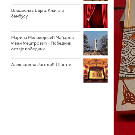
Владислав Бајац: Књига о
бамбусу
Марина Миливојевић Мађарев:
Иван Мештровић – Победник
остаје победник
Александра Јагодић: Шаптач