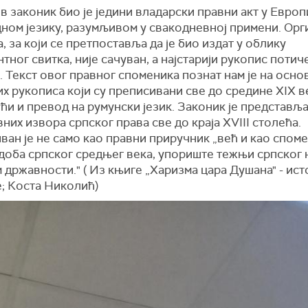
 законик био је једини владарски правни акт у Европ
дном језику, разумљивом у свакодневној примени. Орг
, за који се претпоставља да је био издат у облику
тног свитка, није сачуван, а најстарији рукопис потиче
. Текст овог правног споменика познат нам је на осно
х рукописа који су преписивани све до средине XIX в
ћи и превод на румунски језик. Законик је представља
них извора српског права све до краја XVIII столећа.
ан је не само као правни приручник „већ и као спом
 доба српског средњег века, упориште тежњи српског 
државности." ( Из књиге „Харизма цара Душана" - ист
; Коста Николић)