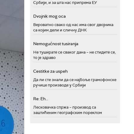
Србији, и за шта нас припрема ЕУ
Dvojnik mog oca
Вероватно свако од нас има свог двојника
са којим дели и сличну ДНК
Nemogućnost tusiranja
Не туширате се сваког дана – не стидите се,
то је здраво
Cestitke za uspeh
Да ли сте знали да се најбоље грамофонске
ручице производе у Србији
Re: Eh...
Лесковачка спржа – производ са
заштићеним географским пореклом