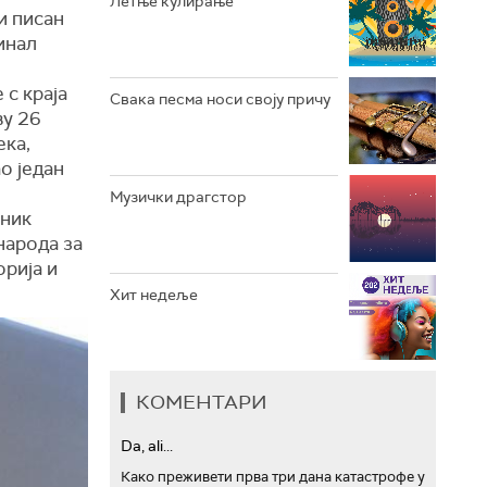
Летње кулирање
и писан
АРХИВ
инал
 с краја
Свака песма носи своју причу
ву 26
ека,
о један
Музички драгстор
еник
народа за
орија и
Хит недеље
КОМЕНТАРИ
Da, ali...
Како преживети прва три дана катастрофе у