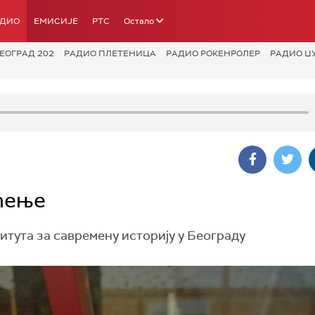
АДИО
ЕМИСИЈЕ
РТС
Остало
ЕОГРАД 202
РАДИО ПЛЕТЕНИЦА
РАДИО РОКЕНРОЛЕР
РАДИО Џ
мћење
итута за савремену историју у Београду