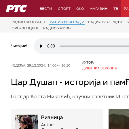
РТС
ВЕСТИ
СПОРТ
OKO
МАГАЗИН
ТВ
Р
РАДИО БЕОГРАД 1
РАДИО БЕОГРАД 2
РАДИО БЕОГРАД 3
Б
ФРЕКВЕНЦИЈЕ
РАДИО УЖИВО
Читај ми!
АУТОР:
НЕДЕЉА, 29.12.2024, 14:00 -> 16:10
ДУШАНКА ЗЕКОВИЋ
Цар Душан - историја и па
Гост др Коста Николић, научни саветник Инст
Ризница
Autor: