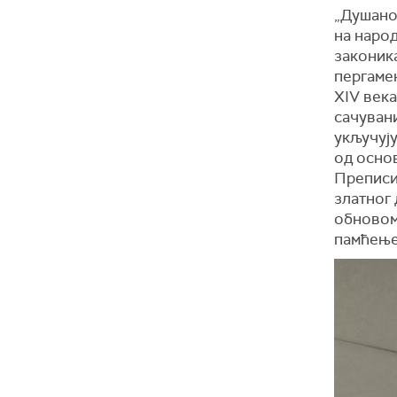
„Душанов
на наро
законика
пергамен
XIV века
сачувани
укључују
од основ
Преписив
златног
обновом 
памћење