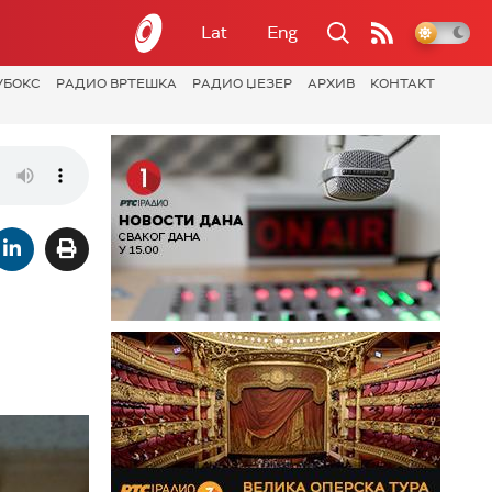
Lat
Eng
УБОКС
РАДИО ВРТЕШКА
РАДИО ЏЕЗЕР
АРХИВ
КОНТАКТ