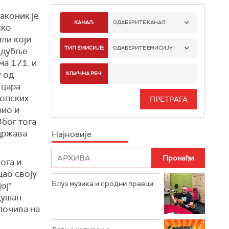
аконик је
КАНАЛ:
ОДАБЕРИТЕ КАНАЛ
ско
или који
РАДИО БЕОГРАД 1
ТИП ЕМИСИЈЕ:
ОДАБЕРИТЕ ЕМИСИЈУ
ајдубље
ма 171. и
РАДИО БЕОГРАД 2
СПОРТ
у од
КЉУЧНА РЕЧ:
 цара
РАДИО БЕОГРАД 3
СЕРИЈА
ропских
зио и
БЕОГРАД 202
ИНФО
Због тога
 држава
Најновије
РАДИО ПЛЕТЕНИЦА
ФИЛМ
РАДИО РОКЕНРОЛЕР
ога и
цао своју
РАДИО ЏУБОКС
Блуз музика и сродни правци
ој"
 Душан
РАДИО ВРТЕШКА
 почива на
РАДИО ЏЕЗЕР