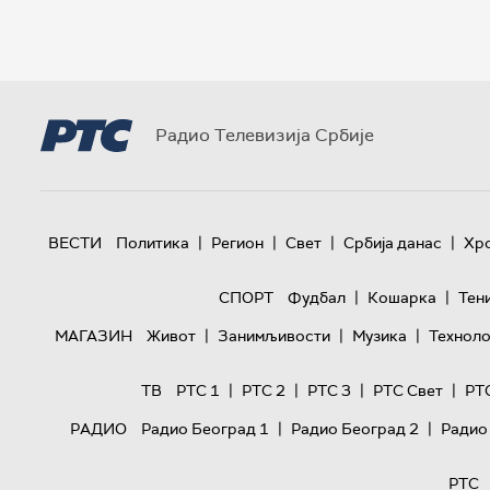
Радио Телевизија Србије
|
|
|
|
ВЕСТИ
Политика
Регион
Свет
Србија данас
Хр
|
|
СПОРТ
Фудбал
Кошарка
Тен
|
|
|
МАГАЗИН
Живот
Занимљивости
Музика
Техноло
|
|
|
|
ТВ
РТС 1
РТС 2
РТС 3
РТС Свет
РТ
|
|
РАДИО
Радио Београд 1
Радио Београд 2
Радио
РТС