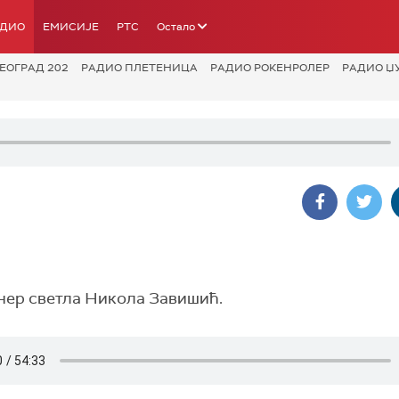
АДИО
ЕМИСИЈЕ
РТС
Остало
ЕОГРАД 202
РАДИО ПЛЕТЕНИЦА
РАДИО РОКЕНРОЛЕР
РАДИО Џ
јнер светла Никола Завишић.