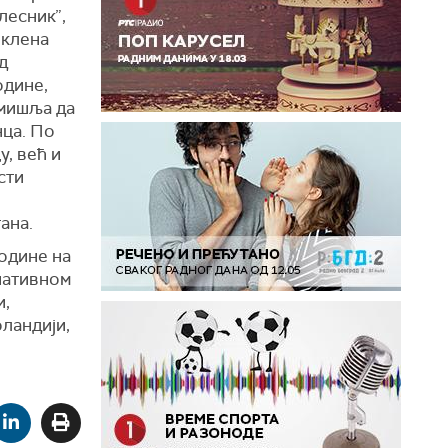
лесник”,
оклена
д
одине,
умишља да
нца. По
у, већ и
сти
ана.
одине на
нативном
и,
оландији,