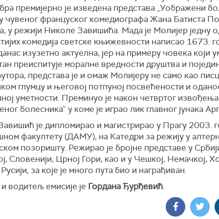
бра премијерно је изведена представа „Уображени бо
ту чувеног француског комедиографа Жана Батиста П
, у режији Николе Завишића. Мада је Молијер једну о
тијих комедија светске књижевности написао 1673. г
 данас изузетно актуелна, јер на примеру човека који 
тан преиспитује моралне вредности друштва и поједи
утора, представа је и омаж Молијеру не само као писц
иком глумцу и његовој потпуној посвећености и одано
ној уметности. Преминуо је након четвртог извођења
ног болесника” у коме је играо лик главног јунака Арг
Завишић је дипломирао и магистрирао у Прагу 2003. г
ном факултету (ДАМУ), на Катедри за режију у алтер
ском позоришту. Режирао је бројне представе у Србиј
ј, Словенији, Црној Гори, као и у Чешкој, Немачкој, Х
 Русији, за које је много пута био и награђиван.
 и водитељ емисије је
Гордана Ђурђевић
.