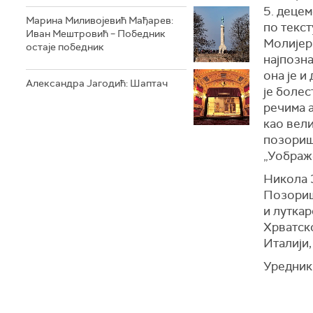
5. децем
Марина Миливојевић Мађарев:
по текс
Иван Мештровић – Победник
Молијера
остаје победник
најпозна
она је и
Александра Јагодић: Шаптач
је болес
речима а
као вел
позориш
„Уображе
Никола 
Позориш
и луткар
Хрватско
Италији,
Уредник