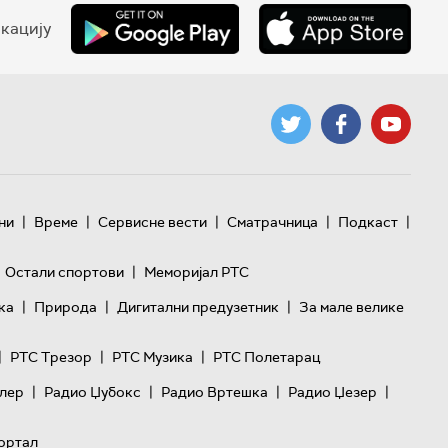
кацију
|
|
|
|
|
ни
Време
Сервисне вести
Сматрачница
Подкаст
|
Остали спортови
Меморијал РТС
|
|
|
ка
Природа
Дигитални предузетник
За мале велике
|
|
|
РТС Трезор
РТС Музика
РТС Полетарац
|
|
|
|
лер
Радио Џубокс
Радио Вртешка
Радио Џезер
ортал