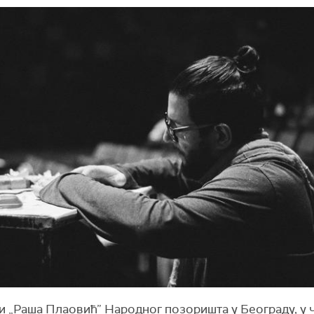
и „Раша Плаовић” Народног позоришта у Београду, у 