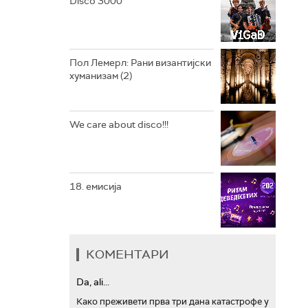
Disco 3000
АРХИВ
Пол Лемерл: Рани византијски
хуманизам (2)
We care about disco!!!
18. емисија
КОМЕНТАРИ
Da, ali...
Како преживети прва три дана катастрофе у