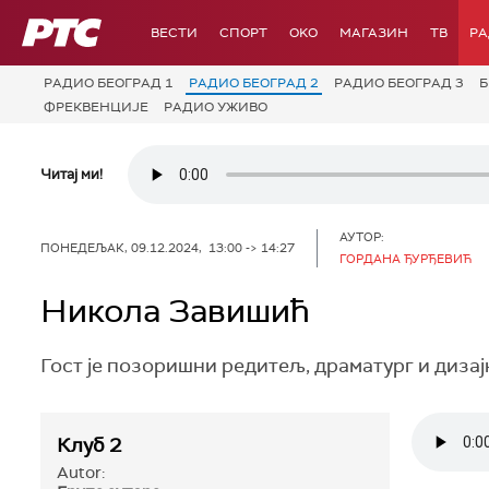
РТС
ВЕСТИ
СПОРТ
OKO
МАГАЗИН
ТВ
Р
РАДИО БЕОГРАД 1
РАДИО БЕОГРАД 2
РАДИО БЕОГРАД 3
Б
ФРЕКВЕНЦИЈЕ
РАДИО УЖИВО
Читај ми!
АУТОР:
ПОНЕДЕЉАК, 09.12.2024, 13:00 -> 14:27
ГОРДАНА ЂУРЂЕВИЋ
Никола Завишић
Гост је позоришни редитељ, драматург и диза
Клуб 2
Autor: