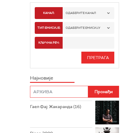
КАНАЛ:
ОДАБЕРИТЕ КАНАЛ
РАДИО БЕОГРАД 1
ТИП ЕМИСИЈЕ:
ОДАБЕРИТЕ ЕМИСИЈУ
РАДИО БЕОГРАД 2
СПОРТ
КЉУЧНА РЕЧ:
РАДИО БЕОГРАД 3
СЕРИЈА
БЕОГРАД 202
ИНФО
Најновије
РАДИО ПЛЕТЕНИЦА
ФИЛМ
РАДИО РОКЕНРОЛЕР
РАДИО ЏУБОКС
Гаел Фај: Жакаранда (16)
РАДИО ВРТЕШКА
РАДИО ЏЕЗЕР