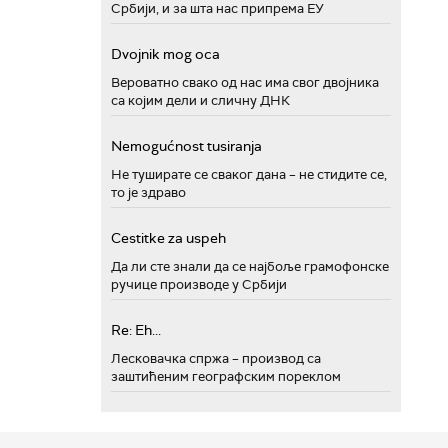
Србији, и за шта нас припрема ЕУ
Dvojnik mog oca
Вероватно свако од нас има свог двојника
са којим дели и сличну ДНК
Nemogućnost tusiranja
Не туширате се сваког дана – не стидите се,
то је здраво
Cestitke za uspeh
Да ли сте знали да се најбоље грамофонске
ручице производе у Србији
Re: Eh...
Лесковачка спржа – производ са
заштићеним географским пореклом