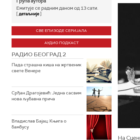
Група аутора
Емитује се радним даном од 13 сати.
[
]
детаљније
СВЕ ЕПИЗОДЕ СЕРИЈАЛА
АУДИО ПОДКАСТ
РАДИО БЕОГРАД 2
Пада страшна киша на жртвеник
свете Венере
Срђан Драгојевић: Једна сасвим
нова љубавна прича
Владислав Бајац: Књига о
бамбусу
На Сцен