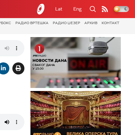
Lat
Eng
УБОКС
РАДИО ВРТЕШКА
РАДИО ЏЕЗЕР
АРХИВ
КОНТАКТ