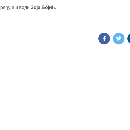
уређује и води
Зоја Бојић
.