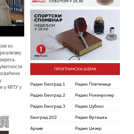
ком из
адреализму
окрета.
 уметности
ПРОГРАМСКА ШЕМА
посвећене
у
Радио Београд 1
Радио Плетеница
 и у МПУ у
Радио Београд 2
Радио Рокенролер
Радио Београд 3
Радио Џубокс
Београд 202
Радио Вртешка
Архив
Радио Џезер