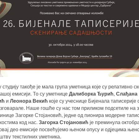
 студију такође је мала група уметница које су релативно с
нашој емисији. То су уметнице
Далиборка Ђурић
,
Слађана
ић
и
Леонора Векић
које су учеснице Бијенала таписерије 
азговарале. Наше гошће су нас том приликом подсетиле на 
гинице Загорке Стојановић, једне од пионира модерне тапис
костима код нас.
Загорка Стојановић
је преминула октобр
 овај део емисије посвећујемо њеном опусу и одјецима њено
штву текстилних уметника.