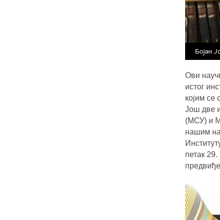
Бојан Ј
Ови науч
истог
и
нс
којим
се 
Још две 
(МСУ) и 
нашим над
Институту
петак 29.
предвиђе