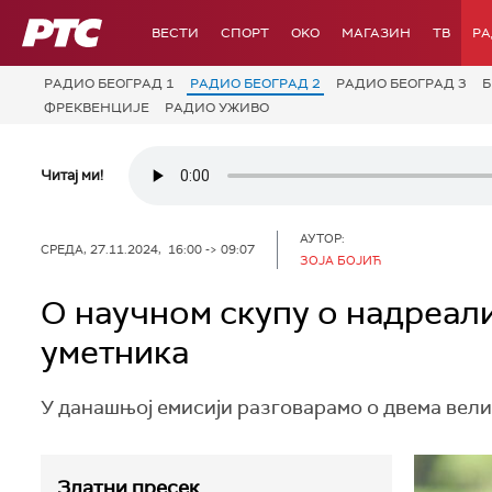
РТС
ВЕСТИ
СПОРТ
OKO
МАГАЗИН
ТВ
Р
РАДИО БЕОГРАД 1
РАДИО БЕОГРАД 2
РАДИО БЕОГРАД 3
Б
ФРЕКВЕНЦИЈЕ
РАДИО УЖИВО
Читај ми!
АУТОР:
СРЕДА, 27.11.2024, 16:00 -> 09:07
ЗОЈА БОЈИЋ
О научном скупу о надреал
уметника
У данашњој емисији разговарамо о двема вели
Златни пресек