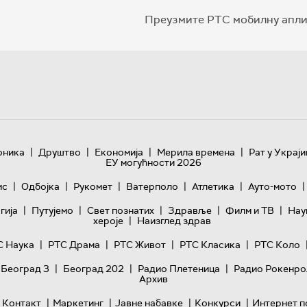
Преузмите РТС мобилну апли
|
|
|
|
оника
Друштво
Економија
Мерила времена
Рат у Украји
ЕУ могућности 2026
|
|
|
|
|
|
ис
Одбојка
Рукомет
Ватерполо
Атлетика
Ауто-мото
|
|
|
|
|
гијa
Путујемо
Свет познатих
Здравље
Филм и ТВ
Нау
|
хероје
Наизглед здрав
|
|
|
|
С Наука
РТС Драма
РТС Живот
РТС Класика
РТС Коло
|
|
|
 Београд 3
Београд 202
Радио Плетеница
Радио Рокенро
Архив
|
|
|
|
Контакт
Маркетинг
Јавне набавке
Конкурси
Интернет п