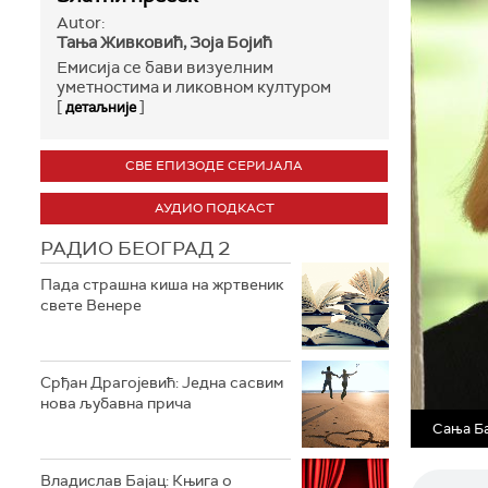
Autor:
Тања Живковић, Зоја Бојић
Емисија се бави визуелним
уметностима и ликовном културом
[
]
детаљније
СВЕ ЕПИЗОДЕ СЕРИЈАЛА
АУДИО ПОДКАСТ
РАДИО БЕОГРАД 2
Пада страшна киша на жртвеник
свете Венере
Срђан Драгојевић: Једна сасвим
нова љубавна прича
Сања Б
Владислав Бајац: Књига о