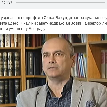
су данас гости
проф. др Сања Бахун
, декан за хуманистик
тета Есекс, и научни саветник
др
Бојан
Јовић
, директор Ин
ст и уметност у Београду.