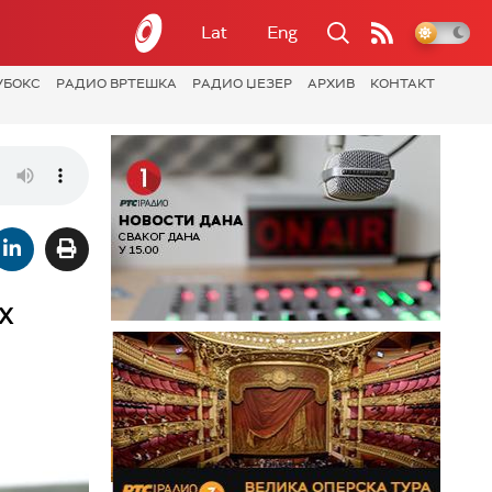
Lat
Eng
УБОКС
РАДИО ВРТЕШКА
РАДИО ЏЕЗЕР
АРХИВ
КОНТАКТ
х