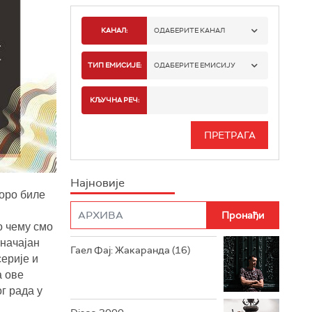
КАНАЛ:
ОДАБЕРИТЕ КАНАЛ
РАДИО БЕОГРАД 1
ТИП ЕМИСИЈЕ:
ОДАБЕРИТЕ ЕМИСИЈУ
РАДИО БЕОГРАД 2
СПОРТ
КЉУЧНА РЕЧ:
РАДИО БЕОГРАД 3
СЕРИЈА
БЕОГРАД 202
ИНФО
Најновије
РАДИО ПЛЕТЕНИЦА
ФИЛМ
коро биле
РАДИО РОКЕНРОЛЕР
о чему смо
значајан
РАДИО ЏУБОКС
Гаел Фај: Жакаранда (16)
ерије и
РАДИО ВРТЕШКА
а ове
г рада у
РАДИО ЏЕЗЕР