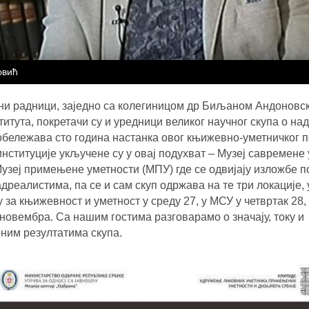
овић
ни радници, заједно са колегиницом др Биљаном Андоновс
титута, покретачи су и уредници великог научног скупа о н
обележава сто година настанка овог књижевно-уметничког п
институције укључене су
у
овај подухват ‒ Музеј савремене
Музеј примењене уметности (МПУ) где се одвијају изложбе 
реалистима, па се и сам скуп одржава на те три локације, 
 за књижевност и уметност у среду 27, у МСУ у четвртак 28,
 новембра. Са нашим гостима разговарамо о значају, току и
ним резултатима скупа.