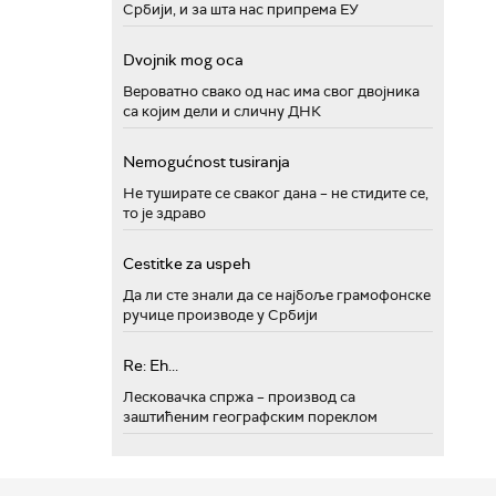
Србији, и за шта нас припрема ЕУ
Dvojnik mog oca
Вероватно свако од нас има свог двојника
са којим дели и сличну ДНК
Nemogućnost tusiranja
Не туширате се сваког дана – не стидите се,
то је здраво
Cestitke za uspeh
Да ли сте знали да се најбоље грамофонске
ручице производе у Србији
Re: Eh...
Лесковачка спржа – производ са
заштићеним географским пореклом