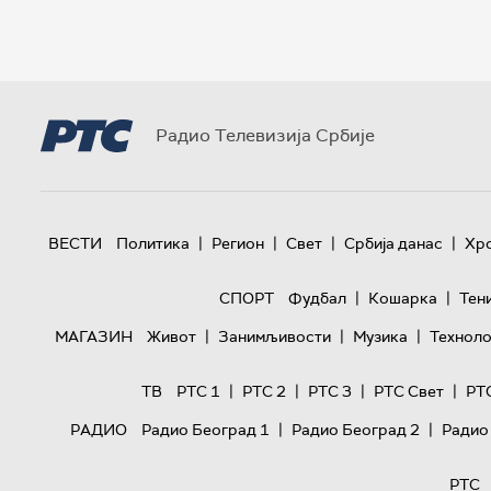
Радио Телевизија Србије
|
|
|
|
ВЕСТИ
Политика
Регион
Свет
Србија данас
Хр
|
|
СПОРТ
Фудбал
Кошарка
Тен
|
|
|
МАГАЗИН
Живот
Занимљивости
Музика
Техноло
|
|
|
|
ТВ
РТС 1
РТС 2
РТС 3
РТС Свет
РТ
|
|
РАДИО
Радио Београд 1
Радио Београд 2
Радио
РТС