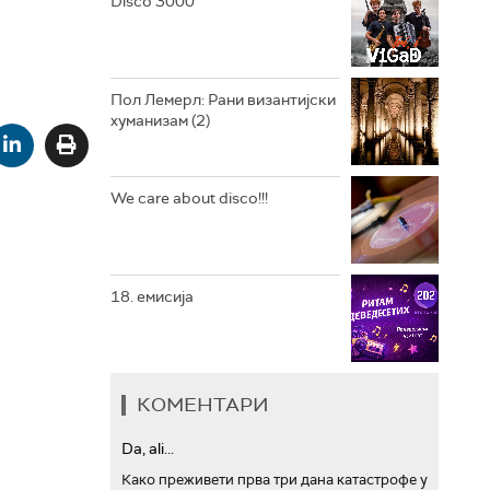
Disco 3000
АРХИВ
Пол Лемерл: Рани византијски
хуманизам (2)
We care about disco!!!
18. емисија
КОМЕНТАРИ
Da, ali...
Како преживети прва три дана катастрофе у