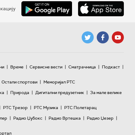
кацију
|
|
|
|
|
ни
Време
Сервисне вести
Сматрачница
Подкаст
|
Остали спортови
Меморијал РТС
|
|
|
ка
Природа
Дигитални предузетник
За мале велике
|
|
|
РТС Трезор
РТС Музика
РТС Полетарац
|
|
|
|
лер
Радио Џубокс
Радио Вртешка
Радио Џезер
ортал