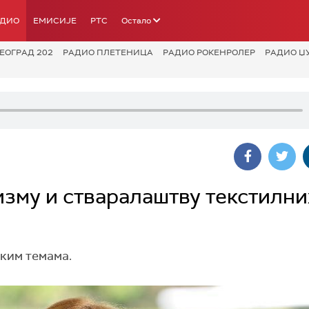
АДИО
ЕМИСИЈЕ
РТС
Остало
ЕОГРАД 202
РАДИО ПЛЕТЕНИЦА
РАДИО РОКЕНРОЛЕР
РАДИО Џ
изму и стваралаштву текстилни
ким темама.