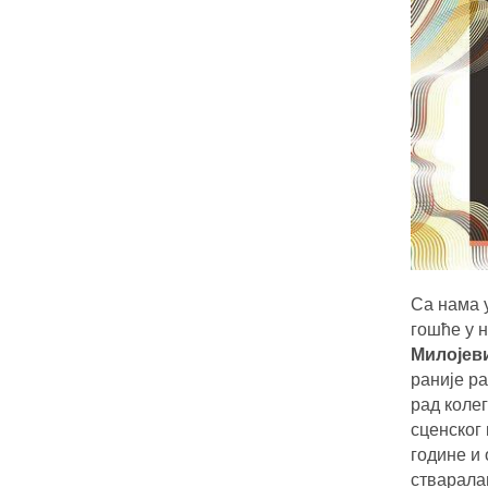
Са нама у
гошће у 
Милојев
раније р
рад коле
сценског 
године и
стварала