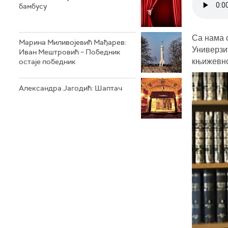
бамбусу
Са нама 
Марина Миливојевић Мађарев:
Универзи
Иван Мештровић – Победник
остаје победник
књижевно
Александра Јагодић: Шаптач